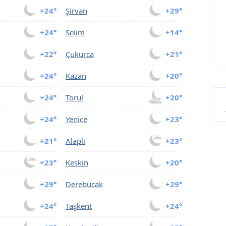
+24°
Şirvan
+29°
+24°
Selim
+14°
+22°
Çukurca
+21°
+24°
Kazan
+20°
+24°
Torul
+20°
+24°
Yenice
+23°
+21°
Alaplı
+23°
+23°
Keskin
+20°
+29°
Derebucak
+29°
+24°
Taşkent
+24°