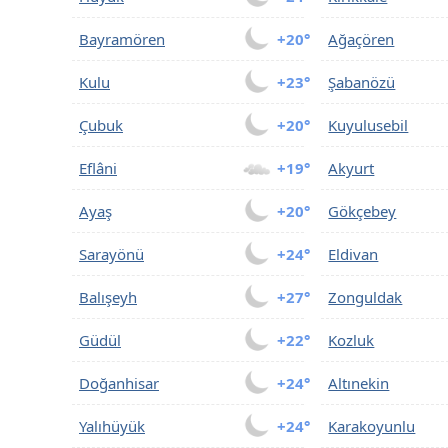
Bayramören
+20°
Ağaçören
Kulu
+23°
Şabanözü
Çubuk
+20°
Kuyulusebil
Eflâni
+19°
Akyurt
Ayaş
+20°
Gökçebey
Sarayönü
+24°
Eldivan
Balışeyh
+27°
Zonguldak
Güdül
+22°
Kozluk
Doğanhisar
+24°
Altınekin
Yalıhüyük
+24°
Karakoyunlu