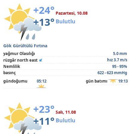
+24°
Pazartesi, 10.08
+13°
Bulutlu
Gök Gürültülü Fırtına
yağmur Olasılığı
5.0 mm
hız 3.7 m/s
rüzgâr north east
Nemlilik
95 - 95%
basınç
622 - 623 mmHg
gündoğumu
05:12
gün batımı
19:13
+23°
Salı, 11.08
+11°
Bulutlu