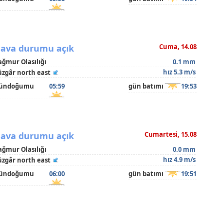
ava durumu açık
Cuma, 14.08
ağmur Olasılığı
0.1 mm
hız 5.3 m/s
üzgâr north east
ündoğumu
05:59
gün batımı
19:53
ava durumu açık
Cumartesi, 15.08
ağmur Olasılığı
0.0 mm
hız 4.9 m/s
üzgâr north east
ündoğumu
06:00
gün batımı
19:51