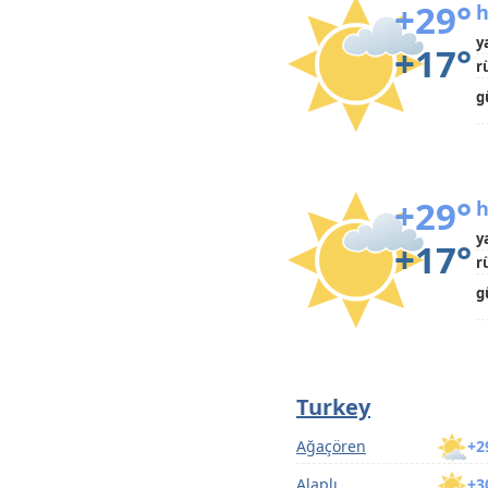
+29°
h
y
+17°
r
g
+29°
h
y
+17°
r
g
Turkey
Ağaçören
+2
Alaplı
+3