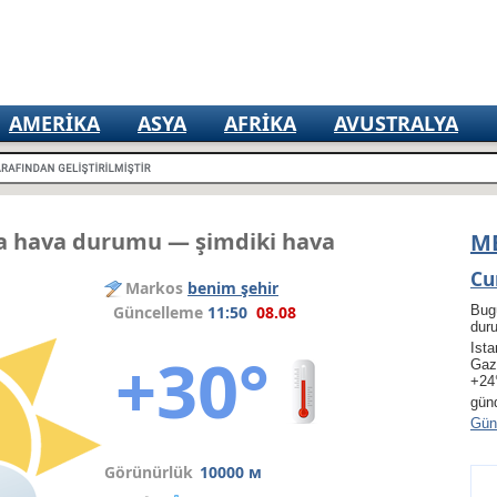
AMERIKA
ASYA
AFRIKA
AVUSTRALYA
 hava durumu — şimdiki hava
M
Cu
Markos
benim şehir
Güncelleme
11:50
08.08
Bug
dur
Ista
+30°
Gaz
+24
gün
Gün 
Görünürlük
10000 м