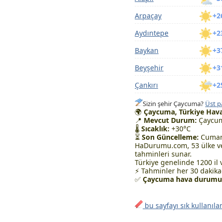
Arpaçay
+2
Aydıntepe
+2
Baykan
+3
Beyşehir
+3
Çankırı
+2
Sizin şehir Çaycuma?
Üst p
🌍
Çaycuma, Türkiye Hav
📍
Mevcut Durum:
Çaycum
🌡
Sıcaklık:
+30°C
⏳
Son Güncelleme:
Cumart
HaDurumu.com, 53 ülke ve
tahminleri sunar.
Türkiye genelinde 1200 il 
⚡ Tahminler her 30 dakikad
✅
Çaycuma hava durumunu
bu sayfayı sık kullanıla