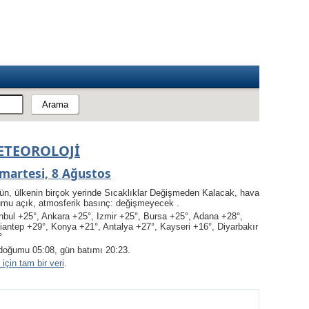
ETEOROLOJI
martesi, 8 Ağustos
ün, ülkenin birçok yerinde Sıcaklıklar Değişmeden Kalacak, hava
umu açık, atmosferik basınç: değişmeyecek .
nbul +25°, Ankara +25°, Izmir +25°, Bursa +25°, Adana +28°,
iantep +29°, Konya +21°, Antalya +27°, Kayseri +16°, Diyarbakır
°
doğumu 05:08, gün batımı 20:23.
için tam bir veri
.