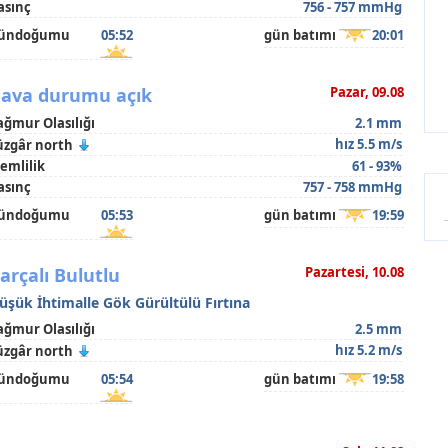
asınç
756 - 757 mmHg
ündoğumu
05:52
gün batımı
20:01
ava durumu açık
Pazar, 09.08
ağmur Olasılığı
2.1 mm
hız 5.5 m/s
üzgâr north
emlilik
61 - 93%
asınç
757 - 758 mmHg
ündoğumu
05:53
gün batımı
19:59
arçalı Bulutlu
Pazartesi, 10.08
üşük İhtimalle Gök Gürültülü Fırtına
ağmur Olasılığı
2.5 mm
hız 5.2 m/s
üzgâr north
ündoğumu
05:54
gün batımı
19:58