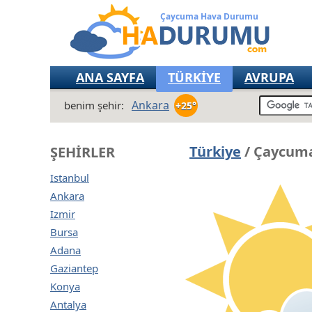
Çaycuma Hava Durumu
ANA SAYFA
TÜRKİYE
AVRUPA
Ankara
benim şehir:
+25°
Türkiye
/ Çaycuma
ŞEHIRLER
Istanbul
Ankara
Izmir
Bursa
Adana
Gaziantep
Konya
Antalya