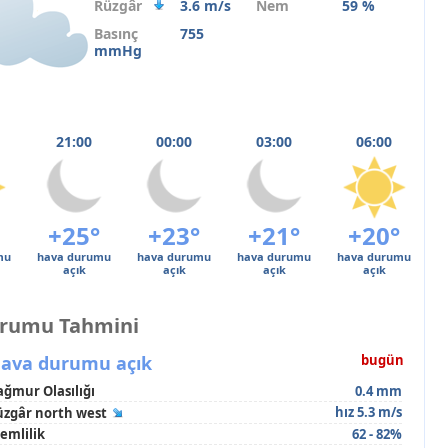
Rüzgâr
3.6 m/s
Nem
59 %
Basınç
755
mmHg
21:00
00:00
03:00
06:00
+25°
+23°
+21°
+20°
mu
hava durumu
hava durumu
hava durumu
hava durumu
açık
açık
açık
açık
urumu Tahmini
ava durumu açık
bugün
ağmur Olasılığı
0.4 mm
hız 5.3 m/s
üzgâr north west
emlilik
62 - 82%