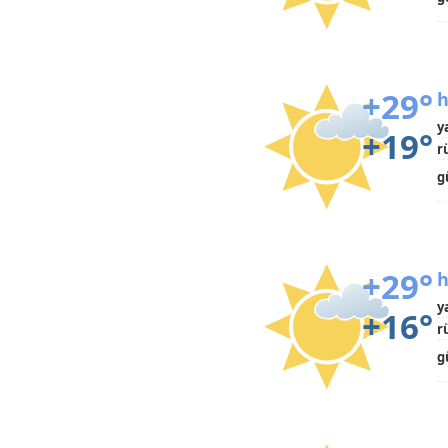
+29°
h
y
+19°
r
g
+29°
h
y
+16°
r
g