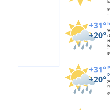
b
g
+31°
h
y
+20°
r
N
b
g
+31°
P
D
+20°
y
r
g