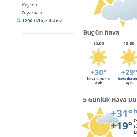
Kayseri
Diyarbakır
1200 il/ilçe listesi
Bugün hava
15:00
18:00
+30°
+29°
hava durumu
hava duru
açık
açık
5 Günlük Hava D
+31°
h
y
+19°
r
N