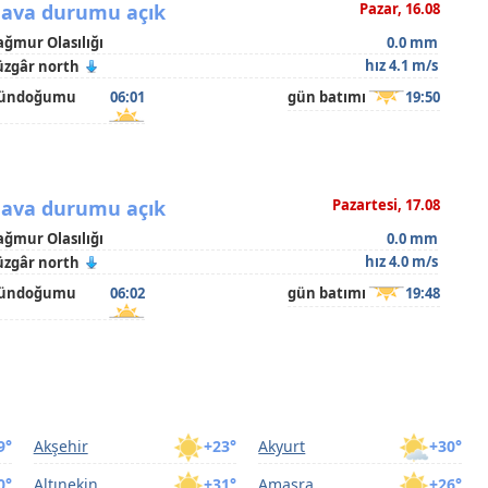
ava durumu açık
Pazar, 16.08
ağmur Olasılığı
0.0 mm
hız 4.1 m/s
üzgâr north
ündoğumu
06:01
gün batımı
19:50
ava durumu açık
Pazartesi, 17.08
ağmur Olasılığı
0.0 mm
hız 4.0 m/s
üzgâr north
ündoğumu
06:02
gün batımı
19:48
9°
Akşehir
+23°
Akyurt
+30°
0°
Altınekin
+31°
Amasra
+26°