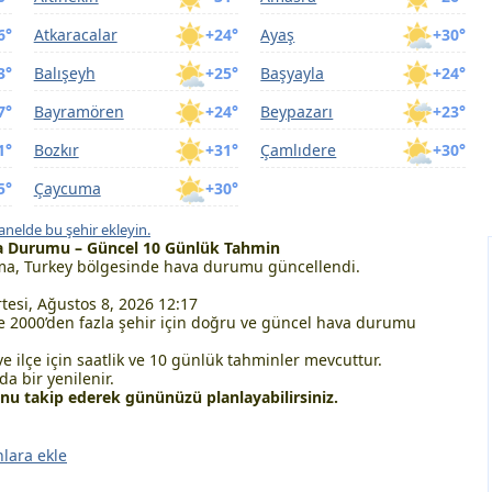
6°
Atkaracalar
+24°
Ayaş
+30°
3°
Balışeyh
+25°
Başyayla
+24°
7°
Bayramören
+24°
Beypazarı
+23°
1°
Bozkır
+31°
Çamlıdere
+30°
5°
Çaycuma
+30°
anelde bu şehir ekleyin.
a Durumu – Güncel 10 Günlük Tahmin
a, Turkey bölgesinde hava durumu güncellendi.
esi, Ağustos 8, 2026 12:17
 2000’den fazla şehir için doğru ve güncel hava durumu
ve ilçe için saatlik ve 10 günlük tahminler mevcuttur.
a bir yenilenir.
 takip ederek gününüzü planlayabilirsiniz.
nlara ekle