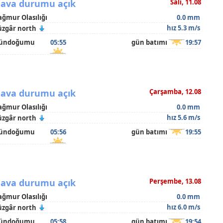
ava durumu açık
Salı, 11.08
ağmur Olasılığı
0.0 mm
hız 5.3 m/s
üzgâr north
ündoğumu
05:55
gün batımı
19:57
ava durumu açık
Çarşamba, 12.08
ağmur Olasılığı
0.0 mm
hız 5.6 m/s
üzgâr north
ündoğumu
05:56
gün batımı
19:55
ava durumu açık
Perşembe, 13.08
ağmur Olasılığı
0.0 mm
hız 6.0 m/s
üzgâr north
ündoğumu
05:58
gün batımı
19:54