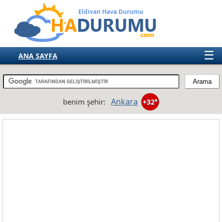
Eldivan Hava Durumu
☰
ANA SAYFA
TÜRKİYE
AVRUPA
Ankara
benim şehir:
+32°
AMERIKA
ASYA
AFRIKA
AVUSTRALYA