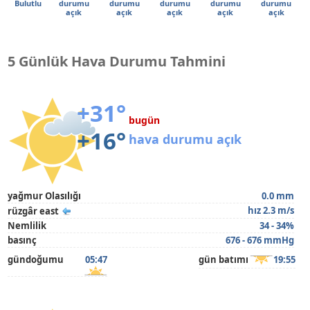
Bulutlu
durumu
durumu
durumu
durumu
durumu
açık
açık
açık
açık
açık
5 Günlük Hava Durumu Tahmini
+31°
bugün
+16°
hava durumu açık
yağmur Olasılığı
0.0 mm
hız 2.3 m/s
rüzgâr east
Nemlilik
34 - 34%
basınç
676 - 676 mmHg
gündoğumu
05:47
gün batımı
19:55