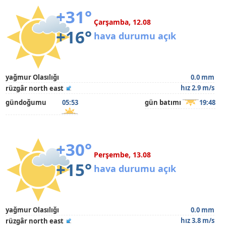
+31°
Çarşamba, 12.08
+16°
hava durumu açık
yağmur Olasılığı
0.0 mm
hız 2.9 m/s
rüzgâr north east
gündoğumu
05:53
gün batımı
19:48
+30°
Perşembe, 13.08
+15°
hava durumu açık
yağmur Olasılığı
0.0 mm
hız 3.8 m/s
rüzgâr north east