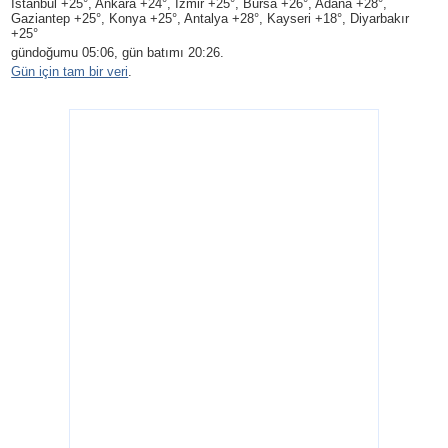
Istanbul +25°, Ankara +24°, Izmir +25°, Bursa +26°, Adana +28°,
Gaziantep +25°, Konya +25°, Antalya +28°, Kayseri +18°, Diyarbakır
+25°
gündoğumu 05:06, gün batımı 20:26.
Gün için tam bir veri
.