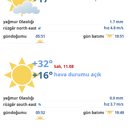
yağmur Olasılığı
1.7 mm
hız 4.8 m/s
rüzgâr north east
gündoğumu
05:51
gün batımı
19:51
+32°
Salı, 11.08
+16°
hava durumu açık
yağmur Olasılığı
0.0 mm
hız 3.7 m/s
rüzgâr south east
gündoğumu
05:52
gün batımı
19:49