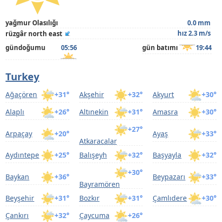
yağmur Olasılığı
0.0 mm
hız 2.3 m/s
rüzgâr north east
gündoğumu
05:56
gün batımı
19:44
Turkey
Ağaçören
+31°
Akşehir
+32°
Akyurt
+30°
Alaplı
+26°
Altınekin
+31°
Amasra
+30°
+27°
Arpaçay
+20°
Ayaş
+33°
Atkaracalar
Aydıntepe
+25°
Balışeyh
+32°
Başyayla
+32°
+30°
Baykan
+36°
Beypazarı
+33°
Bayramören
Beyşehir
+31°
Bozkır
+31°
Çamlıdere
+30°
Çankırı
+32°
Çaycuma
+26°