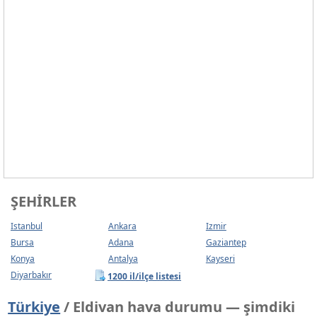
ŞEHIRLER
Istanbul
Ankara
Izmir
Bursa
Adana
Gaziantep
Konya
Antalya
Kayseri
Diyarbakır
1200 il/ilçe listesi
Türkiye
/ Eldivan hava durumu — şimdiki