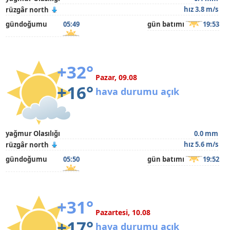
hız 3.8 m/s
rüzgâr north
gündoğumu
05:49
gün batımı
19:53
+32°
Pazar, 09.08
+16°
hava durumu açık
yağmur Olasılığı
0.0 mm
hız 5.6 m/s
rüzgâr north
gündoğumu
05:50
gün batımı
19:52
+31°
Pazartesi, 10.08
+17°
hava durumu açık