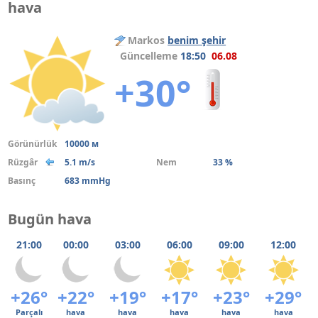
hava
Markos
benim şehir
Güncelleme
18:50
06.08
+30°
Görünürlük
10000 м
Rüzgâr
5.1 m/s
Nem
33 %
Basınç
683 mmHg
Bugün hava
21:00
00:00
03:00
06:00
09:00
12:00
+26°
+22°
+19°
+17°
+23°
+29°
Parçalı
hava
hava
hava
hava
hava