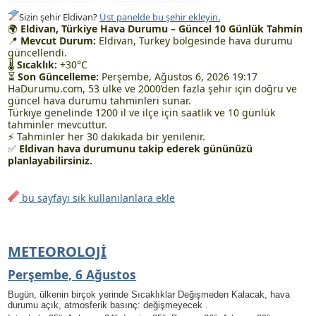
Sizin şehir Eldivan?
Üst panelde bu şehir ekleyin.
🌍
Eldivan, Türkiye Hava Durumu – Güncel 10 Günlük Tahmin
📍
Mevcut Durum:
Eldivan, Turkey bölgesinde hava durumu
güncellendi.
🌡
Sıcaklık:
+30°C
⏳
Son Güncelleme:
Perşembe, Ağustos 6, 2026 19:17
HaDurumu.com, 53 ülke ve 2000’den fazla şehir için doğru ve
güncel hava durumu tahminleri sunar.
Türkiye genelinde 1200 il ve ilçe için saatlik ve 10 günlük
tahminler mevcuttur.
⚡ Tahminler her 30 dakikada bir yenilenir.
✅
Eldivan hava durumunu takip ederek gününüzü
planlayabilirsiniz.
bu sayfayı sık kullanılanlara ekle
METEOROLOJI
Perşembe, 6 Ağustos
Bugün, ülkenin birçok yerinde Sıcaklıklar Değişmeden Kalacak, hava
durumu açık, atmosferik basınç: değişmeyecek .