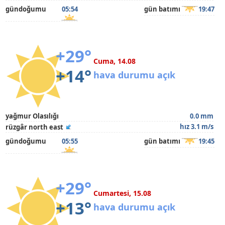
gündoğumu
05:54
gün batımı
19:47
+29°
Cuma, 14.08
+14°
hava durumu açık
yağmur Olasılığı
0.0 mm
hız 3.1 m/s
rüzgâr north east
gündoğumu
05:55
gün batımı
19:45
+29°
Cumartesi, 15.08
+13°
hava durumu açık