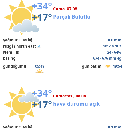
+34°
Cuma, 07.08
+17°
Parçalı Bulutlu
yağmur Olasılığı
0.0 mm
hız 2.8 m/s
rüzgâr north east
Nemlilik
24 - 64%
basınç
674 - 676 mmHg
gündoğumu
05:48
gün batımı
19:54
+34°
Cumartesi, 08.08
+17°
hava durumu açık
yağmur Olasılığı
0.1 mm