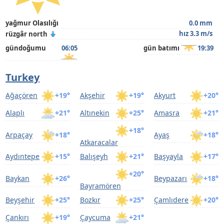
yağmur Olasılığı
0.0 mm
hız 3.3 m/s
rüzgâr north
gündoğumu
06:05
gün batımı
19:39
Turkey
Ağaçören
+19°
Akşehir
+19°
Akyurt
+20°
Alaplı
+21°
Altınekin
+25°
Amasra
+21°
+18°
Arpaçay
+18°
Ayaş
+18°
Atkaracalar
Aydıntepe
+15°
Balışeyh
+21°
Başyayla
+17°
+20°
Baykan
+26°
Beypazarı
+18°
Bayramören
Beyşehir
+25°
Bozkır
+25°
Çamlıdere
+20°
Çankırı
+19°
Çaycuma
+21°