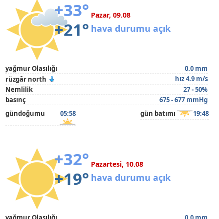
+33°
Pazar, 09.08
+21°
hava durumu açık
yağmur Olasılığı
0.0 mm
hız 4.9 m/s
rüzgâr north
Nemlilik
27 - 50%
basınç
675 - 677 mmHg
gündoğumu
05:58
gün batımı
19:48
+32°
Pazartesi, 10.08
+19°
hava durumu açık
yağmur Olasılığı
0.0 mm