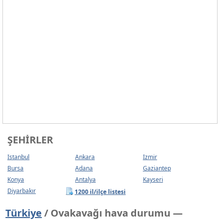
ŞEHIRLER
Istanbul
Ankara
Izmir
Bursa
Adana
Gaziantep
Konya
Antalya
Kayseri
Diyarbakır
1200 il/ilçe listesi
Türkiye
/ Ovakavağı hava durumu —