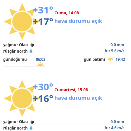
+31°
Cuma, 14.08
+17°
hava durumu açık
yağmur Olasılığı
0.0 mm
hız 5.6 m/s
rüzgâr north
gündoğumu
06:02
gün batımı
19:42
+30°
Cumartesi, 15.08
+16°
hava durumu açık
yağmur Olasılığı
0.0 mm
hız 4.6 m/s
rüzgâr north