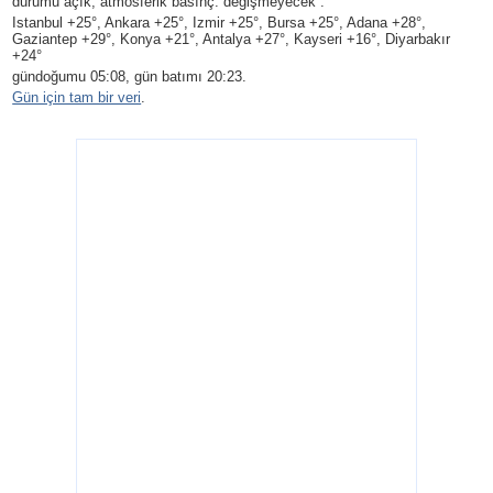
durumu açık, atmosferik basınç: değişmeyecek .
Istanbul +25°, Ankara +25°, Izmir +25°, Bursa +25°, Adana +28°,
Gaziantep +29°, Konya +21°, Antalya +27°, Kayseri +16°, Diyarbakır
+24°
gündoğumu 05:08, gün batımı 20:23.
Gün için tam bir veri
.