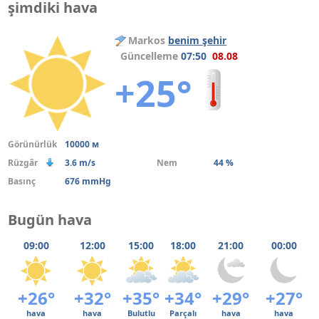
şimdiki hava
Markos
benim şehir
Güncelleme
07:50
08.08
+25°
Görünürlük
10000 м
Rüzgâr
3.6 m/s
Nem
44 %
Basınç
676 mmHg
Bugün hava
09:00
12:00
15:00
18:00
21:00
00:00
+26°
+32°
+35°
+34°
+29°
+27°
hava
hava
Bulutlu
Parçalı
hava
hava