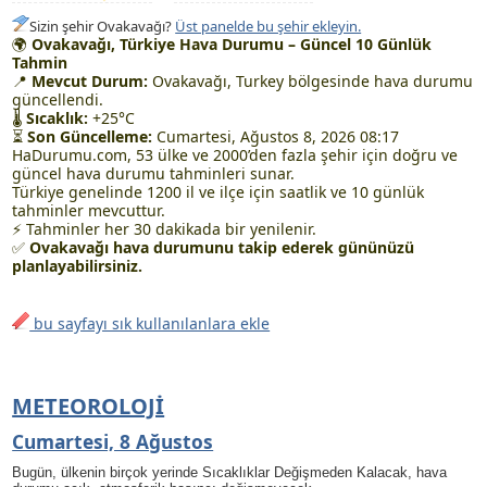
Sizin şehir Ovakavağı?
Üst panelde bu şehir ekleyin.
🌍
Ovakavağı, Türkiye Hava Durumu – Güncel 10 Günlük
Tahmin
📍
Mevcut Durum:
Ovakavağı, Turkey bölgesinde hava durumu
güncellendi.
🌡
Sıcaklık:
+25°C
⏳
Son Güncelleme:
Cumartesi, Ağustos 8, 2026 08:17
HaDurumu.com, 53 ülke ve 2000’den fazla şehir için doğru ve
güncel hava durumu tahminleri sunar.
Türkiye genelinde 1200 il ve ilçe için saatlik ve 10 günlük
tahminler mevcuttur.
⚡ Tahminler her 30 dakikada bir yenilenir.
✅
Ovakavağı hava durumunu takip ederek gününüzü
planlayabilirsiniz.
bu sayfayı sık kullanılanlara ekle
METEOROLOJI
Cumartesi, 8 Ağustos
Bugün, ülkenin birçok yerinde Sıcaklıklar Değişmeden Kalacak, hava