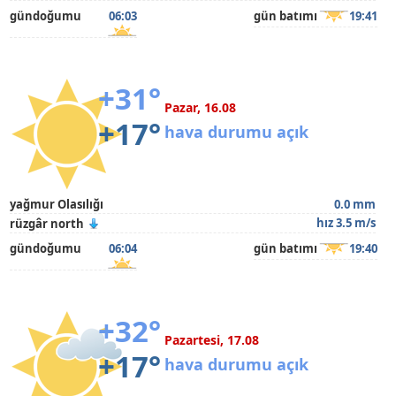
gündoğumu
06:03
gün batımı
19:41
+31°
Pazar, 16.08
+17°
hava durumu açık
yağmur Olasılığı
0.0 mm
hız 3.5 m/s
rüzgâr north
gündoğumu
06:04
gün batımı
19:40
+32°
Pazartesi, 17.08
+17°
hava durumu açık