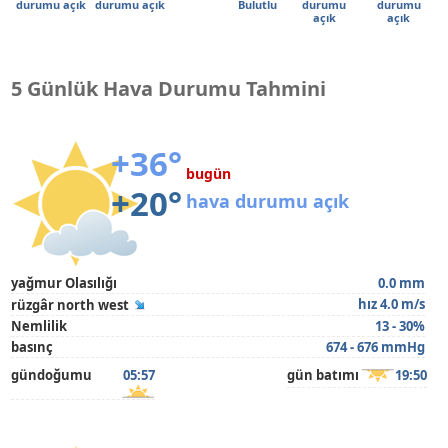
durumu açık
durumu açık
Bulutlu
durumu
durumu
açık
açık
5 Günlük Hava Durumu Tahmini
+36°
bugün
+20°
hava durumu açık
yağmur Olasılığı
0.0 mm
hız 4.0 m/s
rüzgâr north west
Nemlilik
13 - 30%
basınç
674 - 676 mmHg
gündoğumu
05:57
gün batımı
19:50