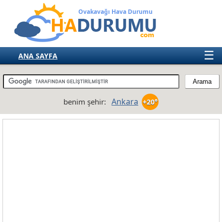
Ovakavağı Hava Durumu
☰
ANA SAYFA
TÜRKİYE
AVRUPA
Ankara
benim şehir:
+20°
AMERIKA
ASYA
AFRIKA
AVUSTRALYA