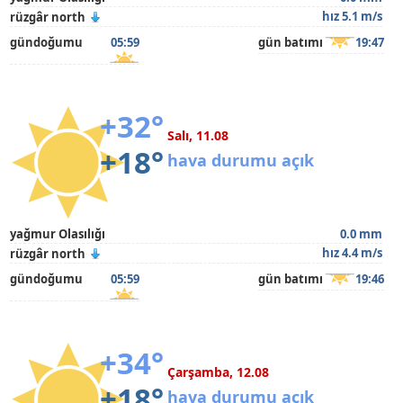
hız 5.1 m/s
rüzgâr north
gündoğumu
05:59
gün batımı
19:47
+32°
Salı, 11.08
+18°
hava durumu açık
yağmur Olasılığı
0.0 mm
hız 4.4 m/s
rüzgâr north
gündoğumu
05:59
gün batımı
19:46
+34°
Çarşamba, 12.08
+18°
hava durumu açık