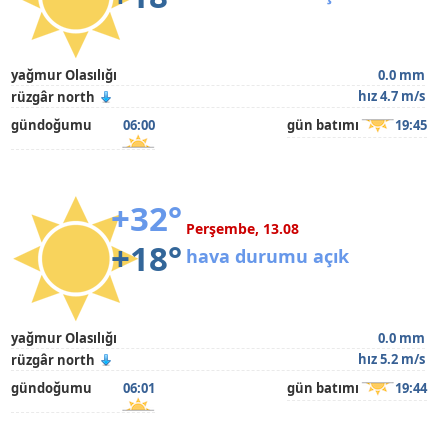
yağmur Olasılığı
0.0 mm
hız 4.7 m/s
rüzgâr north
gündoğumu
06:00
gün batımı
19:45
+32°
Perşembe, 13.08
+18°
hava durumu açık
yağmur Olasılığı
0.0 mm
hız 5.2 m/s
rüzgâr north
gündoğumu
06:01
gün batımı
19:44