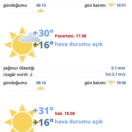
gündoğumu
06:13
gün batımı
19:57
+30°
Pazartesi, 17.08
+16°
hava durumu açık
yağmur Olasılığı
0.1 mm
hız 3.1 m/s
rüzgâr north
gündoğumu
06:14
gün batımı
19:56
+31°
Salı, 18.08
+16°
hava durumu açık