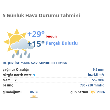
5 Günlük Hava Durumu Tahmini
+29°
bugün
+15°
Parçalı Bulutlu
Düşük İhtimalle Gök Gürültülü Fırtına
yağmur Olasılığı
9.5 mm
hız 4.5 m/s
rüzgâr north west
Nemlilik
55 - 94%
basınç
730 - 730 mmHg
gündoğumu
06:06
gün batımı
20:06