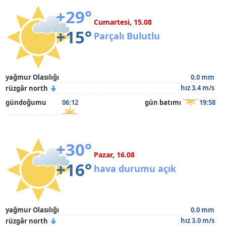
+29°
Cumartesi, 15.08
+15°
Parçalı Bulutlu
yağmur Olasılığı
0.0 mm
hız 3.4 m/s
rüzgâr north
gündoğumu
06:12
gün batımı
19:58
+30°
Pazar, 16.08
+16°
hava durumu açık
yağmur Olasılığı
0.0 mm
hız 3.0 m/s
rüzgâr north