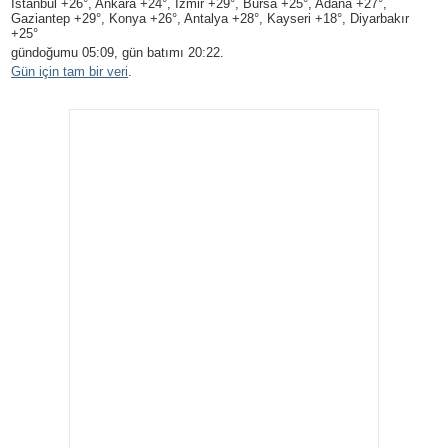
Istanbul +26°, Ankara +24°, Izmir +29°, Bursa +25°, Adana +27°,
Gaziantep +29°, Konya +26°, Antalya +28°, Kayseri +18°, Diyarbakır
+25°
gündoğumu 05:09, gün batımı 20:22.
Gün için tam bir veri
.