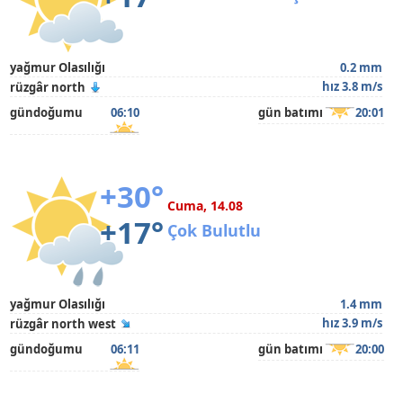
yağmur Olasılığı
0.2 mm
hız 3.8 m/s
rüzgâr north
gündoğumu
06:10
gün batımı
20:01
+30°
Cuma, 14.08
+17°
Çok Bulutlu
yağmur Olasılığı
1.4 mm
hız 3.9 m/s
rüzgâr north west
gündoğumu
06:11
gün batımı
20:00