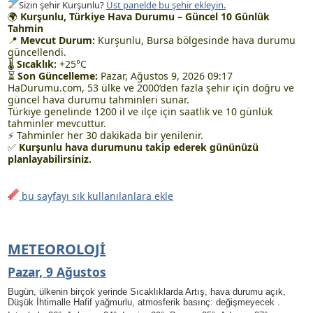
Sizin şehir Kurşunlu?
Üst panelde bu şehir ekleyin.
🌍
Kurşunlu, Türkiye Hava Durumu – Güncel 10 Günlük
Tahmin
📍
Mevcut Durum:
Kurşunlu, Bursa bölgesinde hava durumu
güncellendi.
🌡
Sıcaklık:
+25°C
⏳
Son Güncelleme:
Pazar, Ağustos 9, 2026 09:17
HaDurumu.com, 53 ülke ve 2000’den fazla şehir için doğru ve
güncel hava durumu tahminleri sunar.
Türkiye genelinde 1200 il ve ilçe için saatlik ve 10 günlük
tahminler mevcuttur.
⚡ Tahminler her 30 dakikada bir yenilenir.
✅
Kurşunlu hava durumunu takip ederek gününüzü
planlayabilirsiniz.
bu sayfayı sık kullanılanlara ekle
METEOROLOJI
Pazar, 9 Ağustos
Bugün, ülkenin birçok yerinde Sıcaklıklarda Artış, hava durumu açık
,
Düşük İhtimalle Hafif yağmurlu
, atmosferik basınç: değişmeyecek .