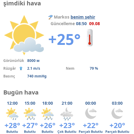
şimdiki hava
Markos
benim şehir
Güncelleme
08:50
09.08
+25°
Görünürlük
8000 м
Rüzgâr
2.1 m/s
Nem
79 %
Basınç
740 mmHg
Bugün hava
12:00
15:00
18:00
21:00
00:00
03:00
+28°
+27°
+26°
+23°
+22°
+20°
Bulutlu
Bulutlu
Bulutlu
Çok Bulutlu
Parçalı Bulutlu
Parçalı Bulutlu