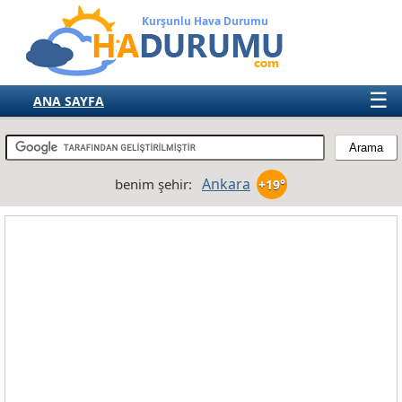
Kurşunlu Hava Durumu
☰
ANA SAYFA
TÜRKİYE
AVRUPA
Ankara
benim şehir:
+19°
AMERIKA
ASYA
AFRIKA
AVUSTRALYA