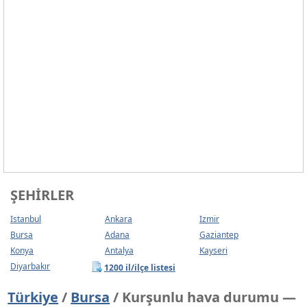
ŞEHIRLER
Istanbul
Ankara
Izmir
Bursa
Adana
Gaziantep
Konya
Antalya
Kayseri
Diyarbakır
1200 il/ilçe listesi
Türkiye
/
Bursa
/ Kurşunlu hava durumu —