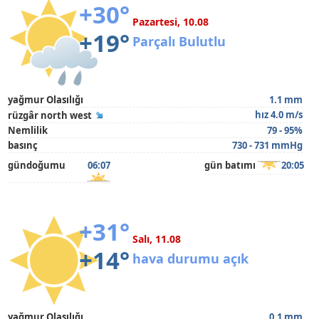
+30°
Pazartesi, 10.08
+19°
Parçalı Bulutlu
yağmur Olasılığı
1.1 mm
hız 4.0 m/s
rüzgâr north west
Nemlilik
79 - 95%
basınç
730 - 731 mmHg
gündoğumu
06:07
gün batımı
20:05
+31°
Salı, 11.08
+14°
hava durumu açık
yağmur Olasılığı
0.1 mm