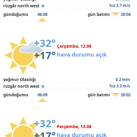
hız 3.7 m/s
rüzgâr north west
gündoğumu
06:08
gün batımı
20:04
+32°
Çarşamba, 12.08
+17°
hava durumu açık
yağmur Olasılığı
0.2 mm
hız 3.3 m/s
rüzgâr north west
gündoğumu
06:09
gün batımı
20:02
+32°
Perşembe, 13.08
+17°
hava durumu açık