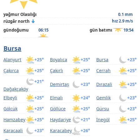
yağmur Olasılığı
0.1 mm
hız 2.9 m/s
rüzgâr north
gündoğumu
06:15
gün batımı
19:54
Bursa
Alanyurt
+25°
Boyalıca
+25°
Bursa
+23°
Çakırca
+25°
Çakırlı
+25°
Cerrah
+25°
+21°
Demirtaş
+23°
Dırazali
+25°
Dağakçaköy
Elbeyli
+25°
Elmalı
+24°
Gemlik
+23°
Gölcük
+25°
Göllüce
+25°
Gürsu
+23°
Hamzabey
+25°
Haydariye
+21°
İnegöl
+25°
Karacaali
+23°
Karacabey
+26°