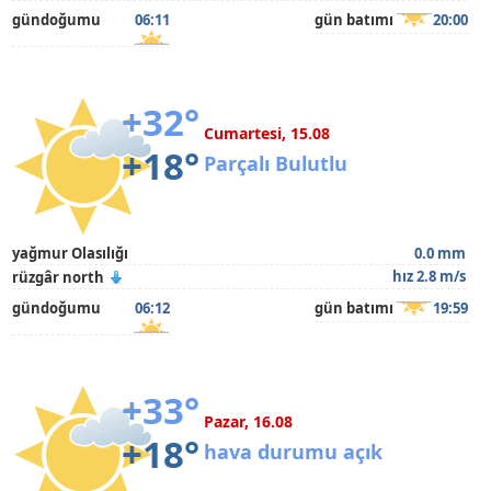
gündoğumu
06:11
gün batımı
20:00
+32°
Cumartesi, 15.08
+18°
Parçalı Bulutlu
yağmur Olasılığı
0.0 mm
hız 2.8 m/s
rüzgâr north
gündoğumu
06:12
gün batımı
19:59
+33°
Pazar, 16.08
+18°
hava durumu açık