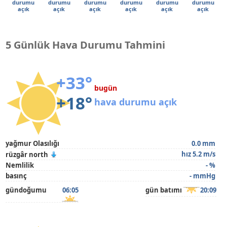
durumu
durumu
durumu
durumu
durumu
durumu
açık
açık
açık
açık
açık
açık
5 Günlük Hava Durumu Tahmini
+33°
bugün
+18°
hava durumu açık
yağmur Olasılığı
0.0 mm
hız 5.2 m/s
rüzgâr north
Nemlilik
- %
basınç
- mmHg
gündoğumu
06:05
gün batımı
20:09