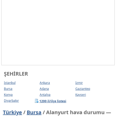
ŞEHIRLER
Istanbul
Ankara
Izmir
Bursa
Adana
Gaziantep
Konya
Antalya
Kayseri
Diyarbakır
1200 il/ilçe listesi
Türkiye
/
Bursa
/ Alanyurt hava durumu —