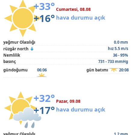
+33°
Cumartesi, 08.08
+16°
hava durumu açık
yağmur Olasılığı
0.0 mm
hız 5.5 m/s
rüzgâr north
Nemlilik
36 - 95%
basınç
731 - 733 mmHg
gündoğumu
06:06
gün batımı
20:08
+32°
Pazar, 09.08
+17°
hava durumu açık
yağmur Olasılığı
1.2 mm