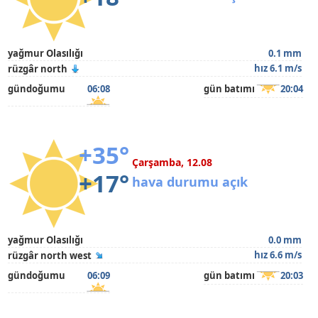
yağmur Olasılığı
0.1 mm
hız 6.1 m/s
rüzgâr north
gündoğumu
06:08
gün batımı
20:04
+35°
Çarşamba, 12.08
+17°
hava durumu açık
yağmur Olasılığı
0.0 mm
hız 6.6 m/s
rüzgâr north west
gündoğumu
06:09
gün batımı
20:03