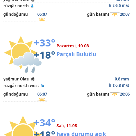
hız 6.5 m/s
rüzgâr north
gündoğumu
06:07
gün batımı
20:07
+33°
Pazartesi, 10.08
+18°
Parçalı Bulutlu
yağmur Olasılığı
0.8 mm
hız 6.8 m/s
rüzgâr north west
gündoğumu
06:07
gün batımı
20:06
+34°
Salı, 11.08
+18°
hava durumu açık