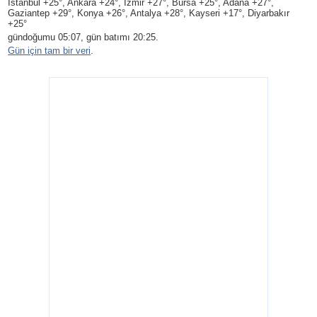
Istanbul +25°, Ankara +24°, Izmir +27°, Bursa +25°, Adana +27°,
Gaziantep +29°, Konya +26°, Antalya +28°, Kayseri +17°, Diyarbakır
+25°
gündoğumu 05:07, gün batımı 20:25.
Gün için tam bir veri
.