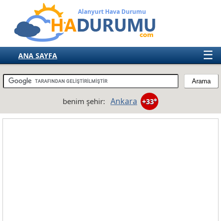
Alanyurt Hava Durumu
☰
ANA SAYFA
TÜRKİYE
AVRUPA
Ankara
benim şehir:
+33°
AMERIKA
ASYA
AFRIKA
AVUSTRALYA