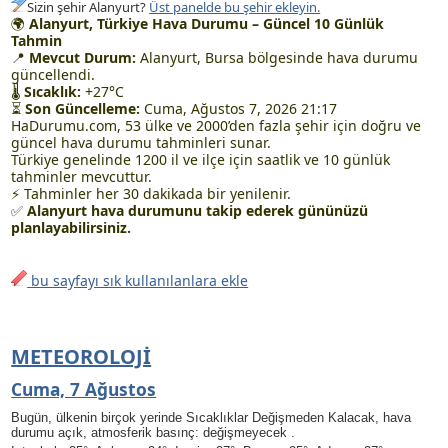
Sizin şehir Alanyurt?
Üst panelde bu şehir ekleyin.
🌍
Alanyurt, Türkiye Hava Durumu – Güncel 10 Günlük
Tahmin
📍
Mevcut Durum:
Alanyurt, Bursa bölgesinde hava durumu
güncellendi.
🌡
Sıcaklık:
+27°C
⏳
Son Güncelleme:
Cuma, Ağustos 7, 2026 21:17
HaDurumu.com, 53 ülke ve 2000’den fazla şehir için doğru ve
güncel hava durumu tahminleri sunar.
Türkiye genelinde 1200 il ve ilçe için saatlik ve 10 günlük
tahminler mevcuttur.
⚡ Tahminler her 30 dakikada bir yenilenir.
✅
Alanyurt hava durumunu takip ederek gününüzü
planlayabilirsiniz.
bu sayfayı sık kullanılanlara ekle
METEOROLOJI
Cuma, 7 Ağustos
Bugün, ülkenin birçok yerinde Sıcaklıklar Değişmeden Kalacak, hava
durumu açık, atmosferik basınç: değişmeyecek .