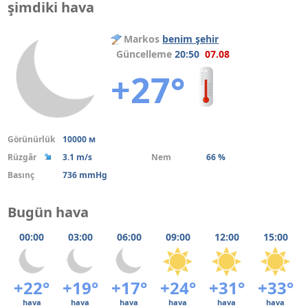
şimdiki hava
Markos
benim şehir
Güncelleme
20:50
07.08
+27°
Görünürlük
10000 м
Rüzgâr
3.1 m/s
Nem
66 %
Basınç
736 mmHg
Bugün hava
00:00
03:00
06:00
09:00
12:00
15:00
+22°
+19°
+17°
+24°
+31°
+33°
hava
hava
hava
hava
hava
hava