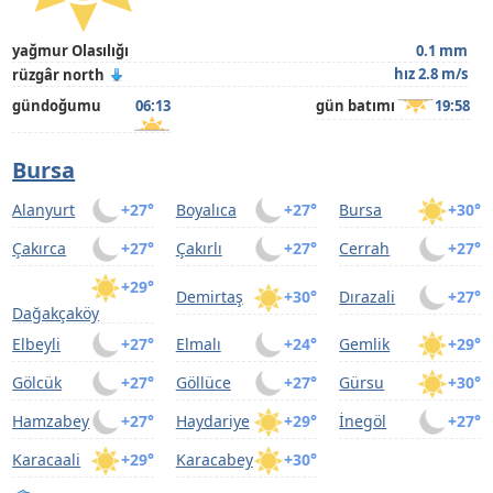
yağmur Olasılığı
0.1 mm
hız 2.8 m/s
rüzgâr north
gündoğumu
06:13
gün batımı
19:58
Bursa
Alanyurt
+27°
Boyalıca
+27°
Bursa
+30°
Çakırca
+27°
Çakırlı
+27°
Cerrah
+27°
+29°
Demirtaş
+30°
Dırazali
+27°
Dağakçaköy
Elbeyli
+27°
Elmalı
+24°
Gemlik
+29°
Gölcük
+27°
Göllüce
+27°
Gürsu
+30°
Hamzabey
+27°
Haydariye
+29°
İnegöl
+27°
Karacaali
+29°
Karacabey
+30°