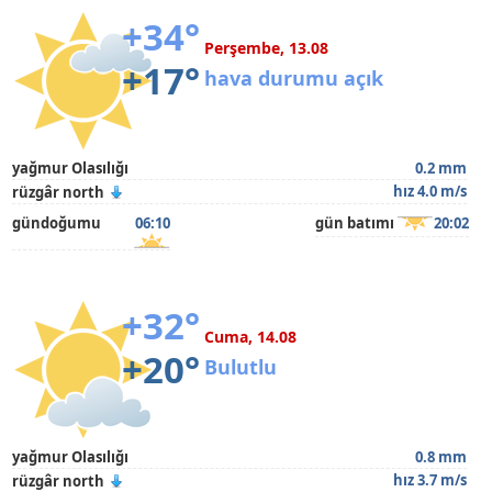
+34°
Perşembe, 13.08
+17°
hava durumu açık
yağmur Olasılığı
0.2 mm
hız 4.0 m/s
rüzgâr north
gündoğumu
06:10
gün batımı
20:02
+32°
Cuma, 14.08
+20°
Bulutlu
yağmur Olasılığı
0.8 mm
hız 3.7 m/s
rüzgâr north