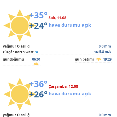
+35°
Salı, 11.08
+24°
hava durumu açık
yağmur Olasılığı
0.0 mm
hız 5.8 m/s
rüzgâr north west
gündoğumu
06:01
gün batımı
19:29
+36°
Çarşamba, 12.08
+26°
hava durumu açık
yağmur Olasılığı
0.0 mm