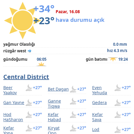
+34°
Pazar, 16.08
+23°
hava durumu açık
yağmur Olasılığı
0.0 mm
hız 4.3 m/s
rüzgâr west
gündoğumu
06:05
gün batımı
19:24
Central District
Beer
+27°
Even
+27°
Bet Dagan
+27°
Yaakov
Yehuda
Ganne
+27°
Gan Yavne
+27°
Gedera
+27°
Tiqwa
Hod
+27°
Kefar
+27°
Kefar
+27°
HaSharon
Habad
Sava
Kefar
+27°
Kiryat
+27°
Lod
+27°
Yona
Ono