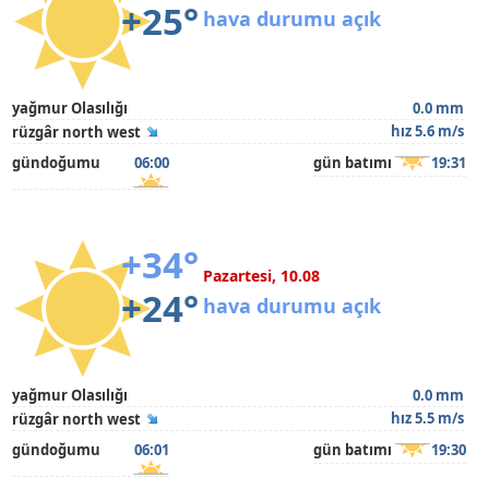
+25°
hava durumu açık
yağmur Olasılığı
0.0 mm
hız 5.6 m/s
rüzgâr north west
gündoğumu
06:00
gün batımı
19:31
+34°
Pazartesi, 10.08
+24°
hava durumu açık
yağmur Olasılığı
0.0 mm
hız 5.5 m/s
rüzgâr north west
gündoğumu
06:01
gün batımı
19:30