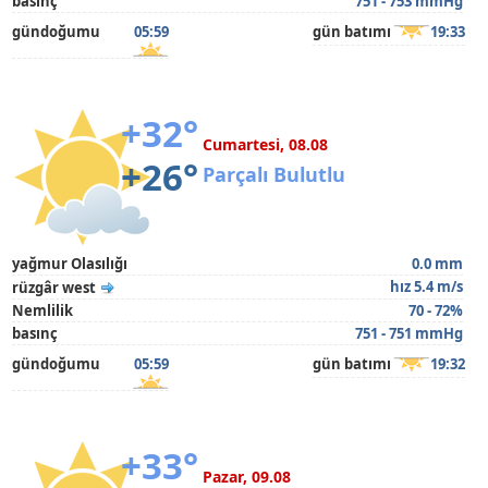
basınç
751 - 753 mmHg
gündoğumu
05:59
gün batımı
19:33
+32°
Cumartesi, 08.08
+26°
Parçalı Bulutlu
yağmur Olasılığı
0.0 mm
hız 5.4 m/s
rüzgâr west
Nemlilik
70 - 72%
basınç
751 - 751 mmHg
gündoğumu
05:59
gün batımı
19:32
+33°
Pazar, 09.08