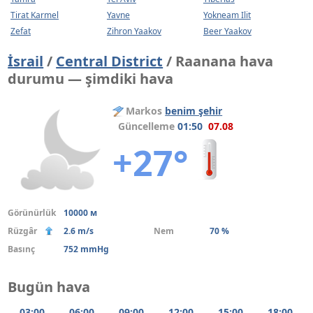
Tirat Karmel
Yavne
Yokneam Ilit
Zefat
Zihron Yaakov
Beer Yaakov
İsrail
/
Central District
/ Raanana hava
durumu — şimdiki hava
Markos
benim şehir
Güncelleme
01:50
07.08
+27°
Görünürlük
10000 м
Rüzgâr
2.6 m/s
Nem
70 %
Basınç
752 mmHg
Bugün hava
03:00
06:00
09:00
12:00
15:00
18:00