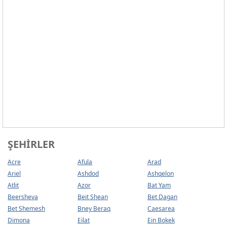
ŞEHIRLER
Acre
Afula
Arad
Ariel
Ashdod
Ashqelon
Atlit
Azor
Bat Yam
Beersheva
Beit Shean
Bet Dagan
Bet Shemesh
Bney Beraq
Caesarea
Dimona
Eilat
Ein Bokek