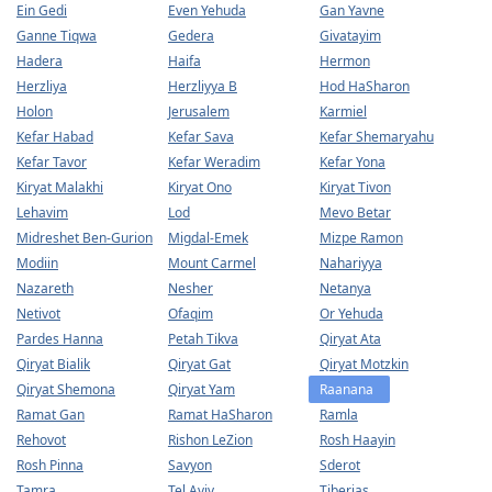
Ein Gedi
Even Yehuda
Gan Yavne
Ganne Tiqwa
Gedera
Givatayim
Hadera
Haifa
Hermon
Herzliya
Herzliyya B
Hod HaSharon
Holon
Jerusalem
Karmiel
Kefar Habad
Kefar Sava
Kefar Shemaryahu
Kefar Tavor
Kefar Weradim
Kefar Yona
Kiryat Malakhi
Kiryat Ono
Kiryat Tivon
Lehavim
Lod
Mevo Betar
Midreshet Ben-Gurion
Migdal-Emek
Mizpe Ramon
Modiin
Mount Carmel
Nahariyya
Nazareth
Nesher
Netanya
Netivot
Ofaqim
Or Yehuda
Pardes Hanna
Petah Tikva
Qiryat Ata
Qiryat Bialik
Qiryat Gat
Qiryat Motzkin
Qiryat Shemona
Qiryat Yam
Raanana
Ramat Gan
Ramat HaSharon
Ramla
Rehovot
Rishon LeZion
Rosh Haayin
Rosh Pinna
Savyon
Sderot
Tamra
Tel Aviv
Tiberias