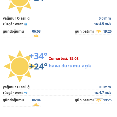
yağmur Olasılığı
0.0 mm
hız 4.5 m/s
rüzgâr west
gündoğumu
06:03
gün batımı
19:26
+34°
Cumartesi, 15.08
+24°
hava durumu açık
yağmur Olasılığı
0.0 mm
hız 4.7 m/s
rüzgâr west
gündoğumu
06:04
gün batımı
19:25