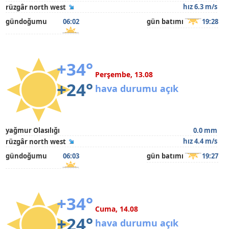
hız 6.3 m/s
rüzgâr north west
gündoğumu
06:02
gün batımı
19:28
+34°
Perşembe, 13.08
+24°
hava durumu açık
yağmur Olasılığı
0.0 mm
hız 4.4 m/s
rüzgâr north west
gündoğumu
06:03
gün batımı
19:27
+34°
Cuma, 14.08
+24°
hava durumu açık