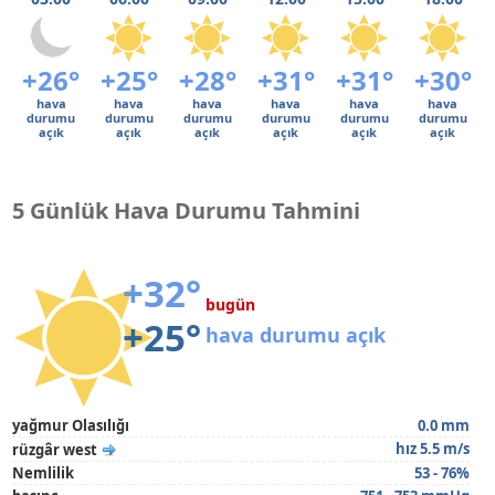
+26°
+25°
+28°
+31°
+31°
+30°
hava
hava
hava
hava
hava
hava
durumu
durumu
durumu
durumu
durumu
durumu
açık
açık
açık
açık
açık
açık
5 Günlük Hava Durumu Tahmini
+32°
bugün
+25°
hava durumu açık
yağmur Olasılığı
0.0 mm
hız 5.5 m/s
rüzgâr west
Nemlilik
53 - 76%