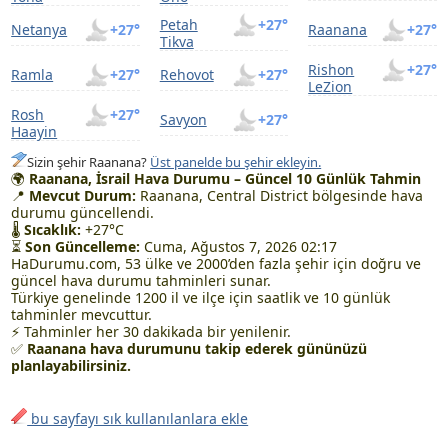
Petah
+27°
Netanya
+27°
Raanana
+27°
Tikva
Rishon
+27°
Ramla
+27°
Rehovot
+27°
LeZion
Rosh
+27°
Savyon
+27°
Haayin
Sizin şehir Raanana?
Üst panelde bu şehir ekleyin.
🌍
Raanana, İsrail Hava Durumu – Güncel 10 Günlük Tahmin
📍
Mevcut Durum:
Raanana, Central District bölgesinde hava
durumu güncellendi.
🌡
Sıcaklık:
+27°C
⏳
Son Güncelleme:
Cuma, Ağustos 7, 2026 02:17
HaDurumu.com, 53 ülke ve 2000’den fazla şehir için doğru ve
güncel hava durumu tahminleri sunar.
Türkiye genelinde 1200 il ve ilçe için saatlik ve 10 günlük
tahminler mevcuttur.
⚡ Tahminler her 30 dakikada bir yenilenir.
✅
Raanana hava durumunu takip ederek gününüzü
planlayabilirsiniz.
bu sayfayı sık kullanılanlara ekle