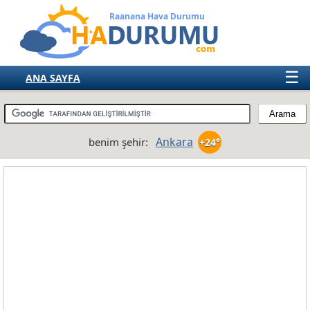
Raanana Hava Durumu
☰
ANA SAYFA
TÜRKİYE
AVRUPA
Ankara
benim şehir:
+24°
AMERIKA
ASYA
AFRIKA
AVUSTRALYA