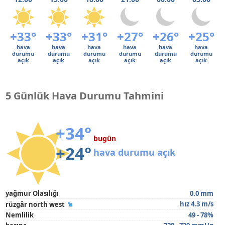
+33°
+33°
+31°
+27°
+26°
+25°
hava
hava
hava
hava
hava
hava
durumu
durumu
durumu
durumu
durumu
durumu
açık
açık
açık
açık
açık
açık
5 Günlük Hava Durumu Tahmini
+34°
bugün
+24°
hava durumu açık
yağmur Olasılığı
0.0 mm
hız 4.3 m/s
rüzgâr north west
Nemlilik
49 - 78%