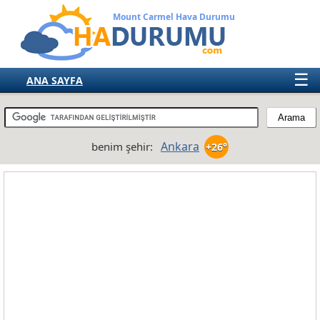
Mount Carmel Hava Durumu
☰
ANA SAYFA
TÜRKİYE
AVRUPA
Ankara
benim şehir:
+26°
AMERIKA
ASYA
AFRIKA
AVUSTRALYA