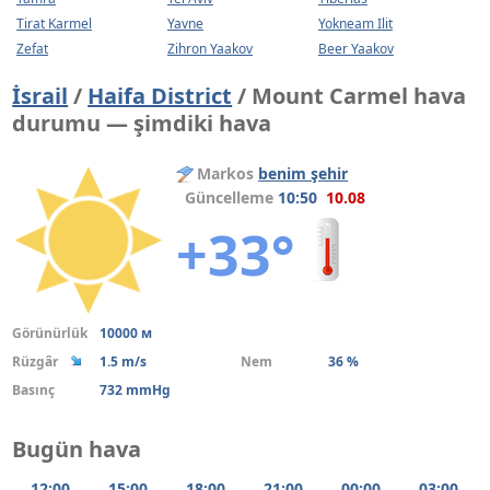
Tirat Karmel
Yavne
Yokneam Ilit
Zefat
Zihron Yaakov
Beer Yaakov
İsrail
/
Haifa District
/ Mount Carmel hava
durumu — şimdiki hava
Markos
benim şehir
Güncelleme
10:50
10.08
+33°
Görünürlük
10000 м
Rüzgâr
1.5 m/s
Nem
36 %
Basınç
732 mmHg
Bugün hava
12:00
15:00
18:00
21:00
00:00
03:00