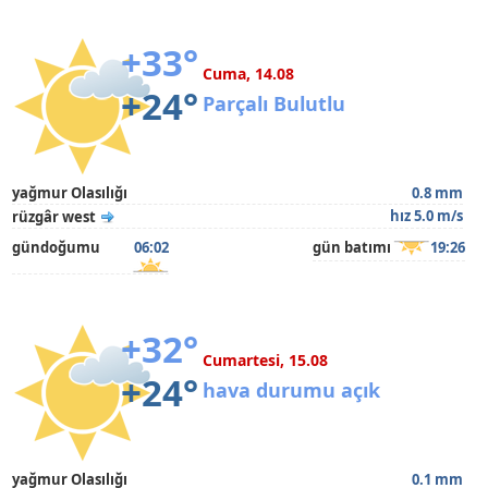
+33°
Cuma, 14.08
+24°
Parçalı Bulutlu
yağmur Olasılığı
0.8 mm
hız 5.0 m/s
rüzgâr west
gündoğumu
06:02
gün batımı
19:26
+32°
Cumartesi, 15.08
+24°
hava durumu açık
yağmur Olasılığı
0.1 mm