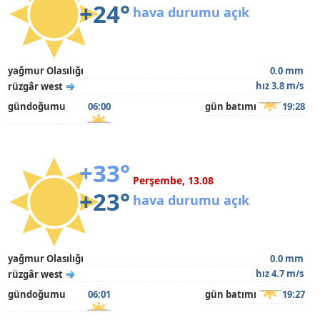
+24°
hava durumu açık
yağmur Olasılığı
0.0 mm
hız 3.8 m/s
rüzgâr west
gündoğumu
06:00
gün batımı
19:28
+33°
Perşembe, 13.08
+23°
hava durumu açık
yağmur Olasılığı
0.0 mm
hız 4.7 m/s
rüzgâr west
gündoğumu
06:01
gün batımı
19:27