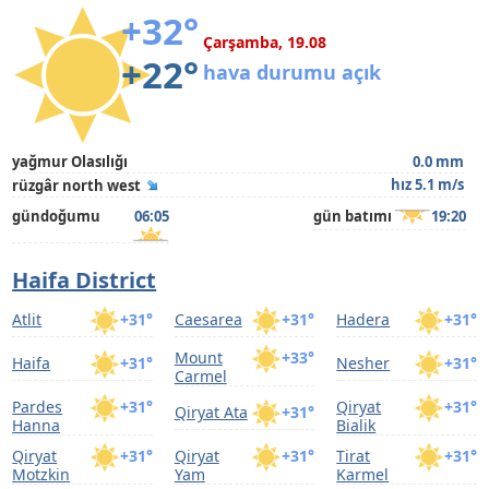
+32°
Çarşamba, 19.08
+22°
hava durumu açık
yağmur Olasılığı
0.0 mm
hız 5.1 m/s
rüzgâr north west
gündoğumu
06:05
gün batımı
19:20
Haifa District
Atlit
+31°
Caesarea
+31°
Hadera
+31°
Mount
+33°
Haifa
+31°
Nesher
+31°
Carmel
Pardes
+31°
Qiryat
+31°
Qiryat Ata
+31°
Hanna
Bialik
Qiryat
+31°
Qiryat
+31°
Tirat
+31°
Motzkin
Yam
Karmel