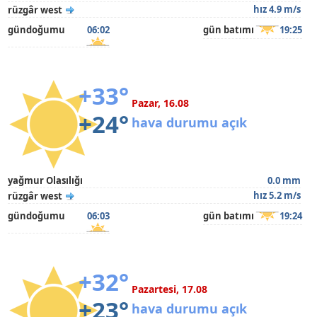
hız 4.9 m/s
rüzgâr west
gündoğumu
06:02
gün batımı
19:25
+33°
Pazar, 16.08
+24°
hava durumu açık
yağmur Olasılığı
0.0 mm
hız 5.2 m/s
rüzgâr west
gündoğumu
06:03
gün batımı
19:24
+32°
Pazartesi, 17.08
+23°
hava durumu açık