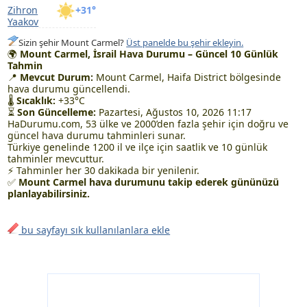
Zihron
+31°
Yaakov
Sizin şehir Mount Carmel?
Üst panelde bu şehir ekleyin.
🌍
Mount Carmel, İsrail Hava Durumu – Güncel 10 Günlük
Tahmin
📍
Mevcut Durum:
Mount Carmel, Haifa District bölgesinde
hava durumu güncellendi.
🌡
Sıcaklık:
+33°C
⏳
Son Güncelleme:
Pazartesi, Ağustos 10, 2026 11:17
HaDurumu.com, 53 ülke ve 2000’den fazla şehir için doğru ve
güncel hava durumu tahminleri sunar.
Türkiye genelinde 1200 il ve ilçe için saatlik ve 10 günlük
tahminler mevcuttur.
⚡ Tahminler her 30 dakikada bir yenilenir.
✅
Mount Carmel hava durumunu takip ederek gününüzü
planlayabilirsiniz.
bu sayfayı sık kullanılanlara ekle