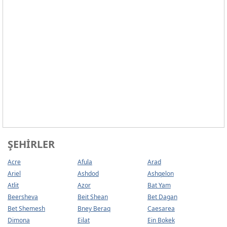
ŞEHIRLER
Acre
Afula
Arad
Ariel
Ashdod
Ashqelon
Atlit
Azor
Bat Yam
Beersheva
Beit Shean
Bet Dagan
Bet Shemesh
Bney Beraq
Caesarea
Dimona
Eilat
Ein Bokek