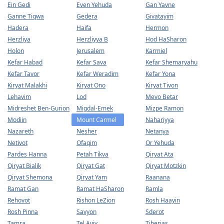
Ein Gedi
Even Yehuda
Gan Yavne
Ganne Tiqwa
Gedera
Givatayim
Hadera
Haifa
Hermon
Herzliya
Herzliyya B
Hod HaSharon
Holon
Jerusalem
Karmiel
Kefar Habad
Kefar Sava
Kefar Shemaryahu
Kefar Tavor
Kefar Weradim
Kefar Yona
Kiryat Malakhi
Kiryat Ono
Kiryat Tivon
Lehavim
Lod
Mevo Betar
Midreshet Ben-Gurion
Migdal-Emek
Mizpe Ramon
Modiin
Mount Carmel
Nahariyya
Nazareth
Nesher
Netanya
Netivot
Ofaqim
Or Yehuda
Pardes Hanna
Petah Tikva
Qiryat Ata
Qiryat Bialik
Qiryat Gat
Qiryat Motzkin
Qiryat Shemona
Qiryat Yam
Raanana
Ramat Gan
Ramat HaSharon
Ramla
Rehovot
Rishon LeZion
Rosh Haayin
Rosh Pinna
Savyon
Sderot
Tamra
Tel Aviv
Tiberias