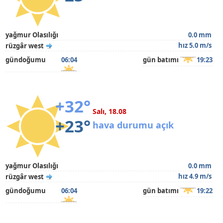
yağmur Olasılığı
0.0 mm
hız 5.0 m/s
rüzgâr west
gündoğumu
06:04
gün batımı
19:23
+32°
Salı, 18.08
+23°
hava durumu açık
yağmur Olasılığı
0.0 mm
hız 4.9 m/s
rüzgâr west
gündoğumu
06:04
gün batımı
19:22