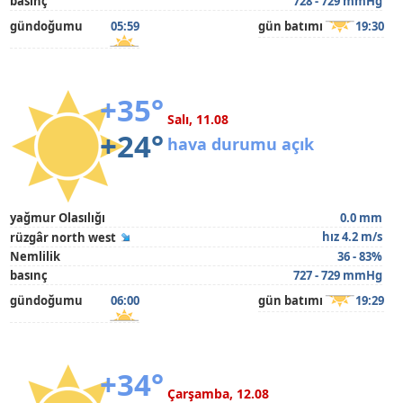
basınç
728 - 729 mmHg
gündoğumu
05:59
gün batımı
19:30
+35°
Salı, 11.08
+24°
hava durumu açık
yağmur Olasılığı
0.0 mm
hız 4.2 m/s
rüzgâr north west
Nemlilik
36 - 83%
basınç
727 - 729 mmHg
gündoğumu
06:00
gün batımı
19:29
+34°
Çarşamba, 12.08