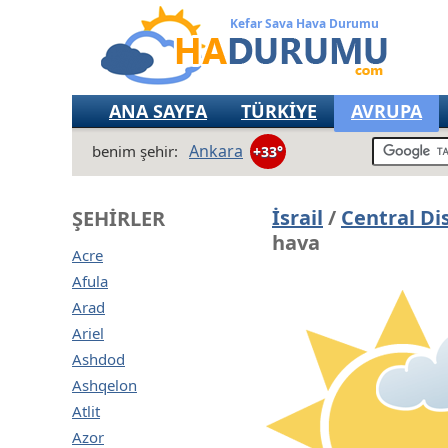
Kefar Sava Hava Durumu
ANA SAYFA
TÜRKİYE
AVRUPA
Ankara
benim şehir:
+33°
İsrail
/
Central Dis
ŞEHIRLER
hava
Acre
Afula
Arad
Ariel
Ashdod
Ashqelon
Atlit
Azor