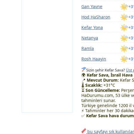
Gan Yavne
+3
Hod HaSharon
+3
Kefar Yona
+3
Netanya
+3
Ramla
+3
Rosh Haayin
+3
Sizin şehir Kefar Sava?
Üst 
🌍
Kefar Sava, İsrail Ha
📍
Mevcut Durum:
Kefar S
🌡
Sıcaklık:
+31°C
⏳
Son Güncelleme:
Perşem
HaDurumu.com, 53 ülke ve
tahminleri sunar.
Türkiye genelinde 1200 il 
⚡ Tahminler her 30 dakikad
✅
Kefar Sava hava durumu
bu sayfayı sık kullanıla