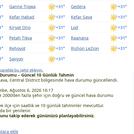
1°
Ganne Tiqwa
+31°
Gedera
+31°
1°
Kefar Habad
+31°
Kefar Sava
+31°
1°
Kiryat Ono
+31°
Lod
+31°
1°
Petah Tikva
+31°
Raanana
+31°
1°
Rehovot
+31°
Rishon LeZion
+31°
1°
Savyon
+31°
panelde bu şehir ekleyin.
va Durumu – Güncel 10 Günlük Tahmin
ava, Central District bölgesinde hava durumu güncellendi.
be, Ağustos 6, 2026 16:17
 2000’den fazla şehir için doğru ve güncel hava durumu
ve ilçe için saatlik ve 10 günlük tahminler mevcuttur.
a bir yenilenir.
nu takip ederek gününüzü planlayabilirsiniz.
nlara ekle