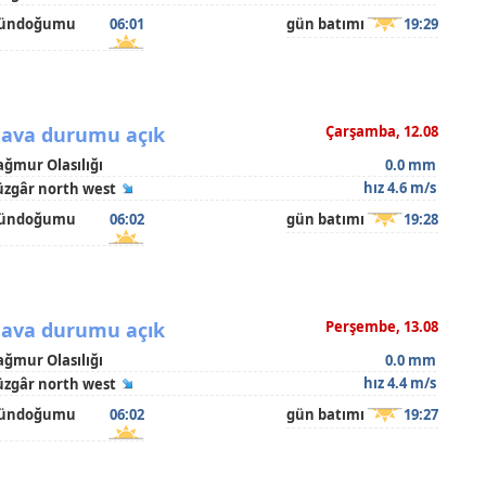
ündoğumu
06:01
gün batımı
19:29
ava durumu açık
Çarşamba, 12.08
ağmur Olasılığı
0.0 mm
hız 4.6 m/s
üzgâr north west
ündoğumu
06:02
gün batımı
19:28
ava durumu açık
Perşembe, 13.08
ağmur Olasılığı
0.0 mm
hız 4.4 m/s
üzgâr north west
ündoğumu
06:02
gün batımı
19:27