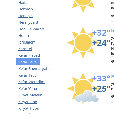
Haifa
N
b
Hermon
Herzliya
g
Herzliyya B
Hod HaSharon
+32°
h
Holon
y
+24°
Jerusalem
r
Karmiel
N
b
Kefar Habad
g
Kefar Sava
Kefar Shemaryahu
Kefar Tavor
+33°
P
Kefar Weradim
y
+25°
Kefar Yona
r
Kiryat Malakhi
g
Kiryat Ono
Kiryat Tivon