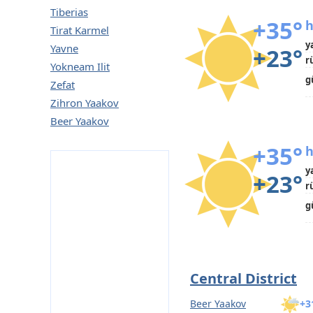
Tiberias
+35°
h
Tirat Karmel
y
Yavne
+23°
r
Yokneam Ilit
g
Zefat
Zihron Yaakov
Beer Yaakov
+35°
h
y
+23°
r
g
Central District
Beer Yaakov
+3