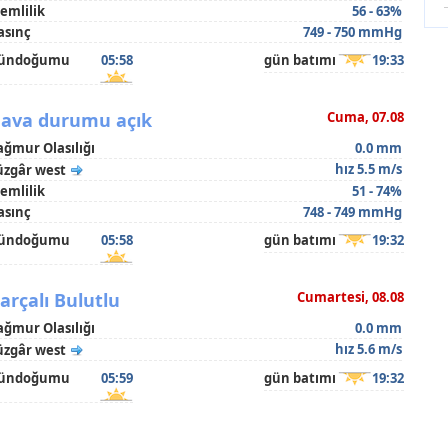
emlilik
56 - 63%
asınç
749 - 750 mmHg
ündoğumu
05:58
gün batımı
19:33
ava durumu açık
Cuma, 07.08
ağmur Olasılığı
0.0 mm
hız 5.5 m/s
üzgâr west
emlilik
51 - 74%
asınç
748 - 749 mmHg
ündoğumu
05:58
gün batımı
19:32
arçalı Bulutlu
Cumartesi, 08.08
ağmur Olasılığı
0.0 mm
hız 5.6 m/s
üzgâr west
ündoğumu
05:59
gün batımı
19:32