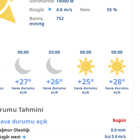
Görünürlük
10000 м
Rüzgâr
4.6 m/s
Nem
55 %
Basınç
752
mmHg
00:00
03:00
06:00
09:00
+27°
+26°
+25°
+28°
mu
hava durumu
hava durumu
hava durumu
hava durumu
açık
açık
açık
açık
urumu Tahmini
ava durumu açık
bugün
ağmur Olasılığı
0.0 mm
hız 5.9 m/s
üzgâr west