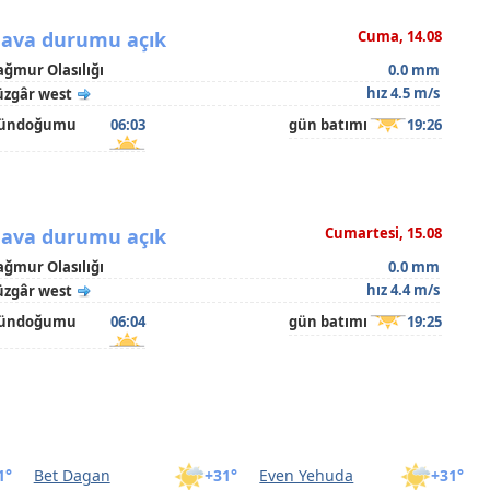
ava durumu açık
Cuma, 14.08
ağmur Olasılığı
0.0 mm
hız 4.5 m/s
üzgâr west
ündoğumu
06:03
gün batımı
19:26
ava durumu açık
Cumartesi, 15.08
ağmur Olasılığı
0.0 mm
hız 4.4 m/s
üzgâr west
ündoğumu
06:04
gün batımı
19:25
1°
Bet Dagan
+31°
Even Yehuda
+31°