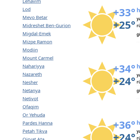
Lehavim
+33°
Lod
h
Mevo Betar
y
+25°
Midreshet Ben-Gurion
r
Migdal-Emek
g
Mizpe Ramon
Modiin
Mount Carmel
+34°
h
Nahariyya
Nazareth
y
+24°
Nesher
r
Netanya
g
Netivot
Ofaqim
Or Yehuda
+36°
h
Pardes Hanna
Petah Tikva
y
+24°
r
Qiryat Ata