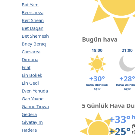
Bat Yam
Beersheva
Beit Shean
Bet Dagan
Bet Shemesh
Bugün hava
Bney Beraq
18:00
21:00
Caesarea
Dimona
Eilat
Ein Bokek
+30°
+28°
Ein Gedi
hava durumu
hava duru
açık
açık
Even Yehuda
Gan Yavne
5 Günlük Hava D
Ganne Tiqwa
Gedera
+33°
h
Givatayim
y
+25°
Hadera
r