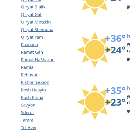
Qiryat Bialik
g
Qiryat Gat
Qiryat Motzkin
Qiryat Shemona
+36°
h
Qiryat Yam
Raanana
y
+24°
r
Ramat Gan
g
Ramat HaSharon
Ramla
Rehovot
Rishon LeZion
+35°
h
Rosh Haayin
y
Rosh Pinna
+23°
r
Savyon
g
Sderot
Tamra
Tel Aviv