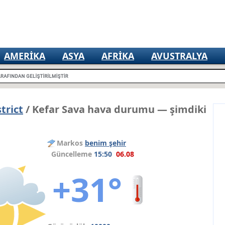
AMERIKA
ASYA
AFRIKA
AVUSTRALYA
trict
/ Kefar Sava hava durumu — şimdiki
Markos
benim şehir
Güncelleme
15:50
06.08
+31°