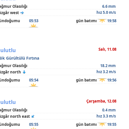
ağmur Olasılığı
6.6 mm
hız 5.0 m/s
üzgâr west
ündoğumu
05:53
gün batımı
19:58
ulutlu
Salı, 11.08
ök Gürültülü Fırtına
ağmur Olasılığı
18.2 mm
hız 3.2 m/s
üzgâr north
ündoğumu
05:54
gün batımı
19:56
ulutlu
Çarşamba, 12.08
ağmur Olasılığı
0.4 mm
hız 3.3 m/s
üzgâr north east
ündoğumu
05:55
gün batımı
19:55