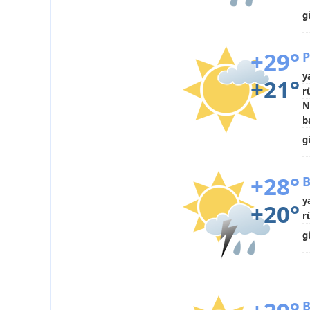
g
+29°
P
y
+21°
r
N
b
g
+28°
B
y
+20°
r
g
B