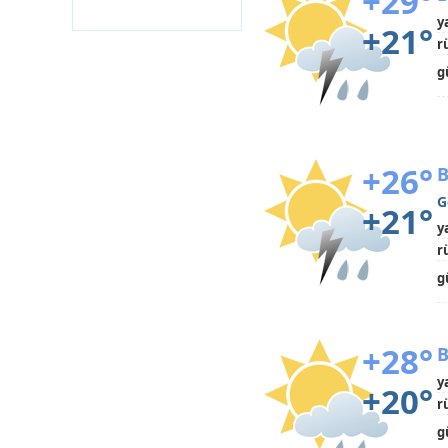
+29°
y
+21°
r
g
+26°
B
G
+21°
y
r
g
+28°
B
y
+20°
r
g