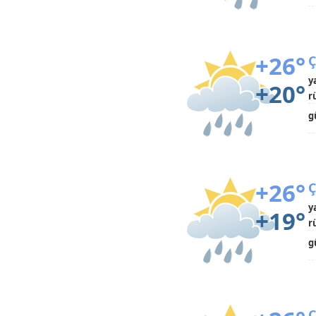
+26°
Ç
y
+20°
r
g
+26°
Ç
y
+19°
r
g
Ç