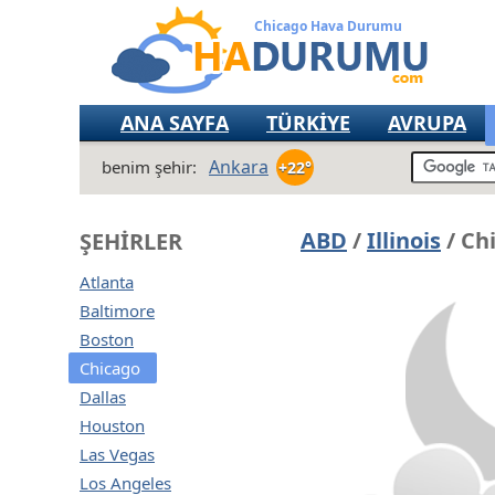
Chicago Hava Durumu
ANA SAYFA
TÜRKİYE
AVRUPA
Ankara
benim şehir:
+22°
ABD
/
Illinois
/ Ch
ŞEHIRLER
Atlanta
Baltimore
Boston
Chicago
Dallas
Houston
Las Vegas
Los Angeles