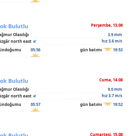
ok Bulutlu
Perşembe, 13.08
ağmur Olasılığı
3.9 mm
hız 3.6 m/s
üzgâr north east
ündoğumu
05:56
gün batımı
19:53
ok Bulutlu
Cuma, 14.08
ağmur Olasılığı
9.0 mm
hız 3.7 m/s
üzgâr north east
ündoğumu
05:57
gün batımı
19:52
ok Bulutlu
Cumartesi, 15.08