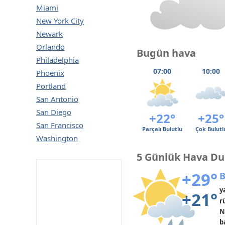
Miami
New York City
Newark
Orlando
Bugün hava
Philadelphia
07:00
10:00
Phoenix
Portland
San Antonio
San Diego
+22°
+25°
San Francisco
Parçalı Bulutlu
Çok Bulutl
Washington
5 Günlük Hava D
+29°
B
y
+21°
r
N
b