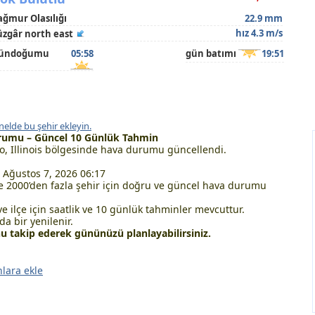
ağmur Olasılığı
22.9 mm
hız 4.3 m/s
üzgâr north east
ündoğumu
05:58
gün batımı
19:51
nelde bu şehir ekleyin.
rumu – Güncel 10 Günlük Tahmin
, Illinois bölgesinde hava durumu güncellendi.
Ağustos 7, 2026 06:17
 2000’den fazla şehir için doğru ve güncel hava durumu
ve ilçe için saatlik ve 10 günlük tahminler mevcuttur.
a bir yenilenir.
 takip ederek gününüzü planlayabilirsiniz.
nlara ekle