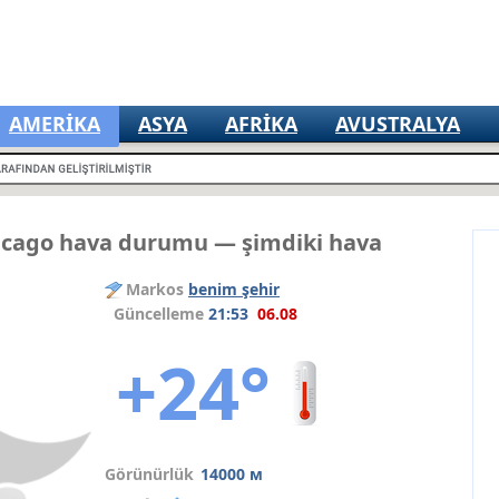
AMERIKA
ASYA
AFRIKA
AVUSTRALYA
icago hava durumu — şimdiki hava
Markos
benim şehir
Güncelleme
21:53
06.08
+24°
Görünürlük
14000 м