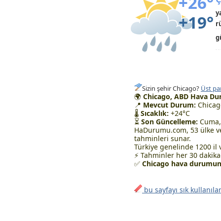
+26°
y
+19°
r
g
Sizin şehir Chicago?
Üst pa
🌍
Chicago, ABD Hava Du
📍
Mevcut Durum:
Chicago
🌡
Sıcaklık:
+24°C
⏳
Son Güncelleme:
Cuma, 
HaDurumu.com, 53 ülke ve
tahminleri sunar.
Türkiye genelinde 1200 il 
⚡ Tahminler her 30 dakikad
✅
Chicago hava durumunu
bu sayfayı sık kullanıla