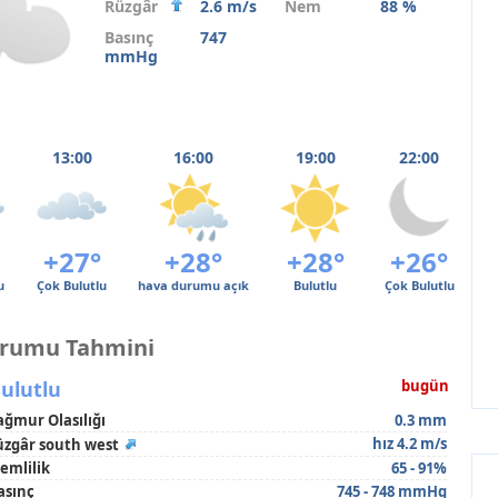
Rüzgâr
2.6 m/s
Nem
88 %
Basınç
747
mmHg
13:00
16:00
19:00
22:00
+27°
+28°
+28°
+26°
u
Çok Bulutlu
hava durumu açık
Bulutlu
Çok Bulutlu
urumu Tahmini
ulutlu
bugün
ağmur Olasılığı
0.3 mm
hız 4.2 m/s
üzgâr south west
emlilik
65 - 91%
asınç
745 - 748 mmHg