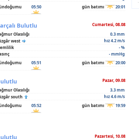
ündoğumu
05:50
gün batımı
20:01
arçalı Bulutlu
Cumartesi, 08.08
ağmur Olasılığı
0.3 mm
hız 4.2 m/s
üzgâr west
emlilik
- %
asınç
- mmHg
ündoğumu
05:51
gün batımı
20:00
ulutlu
Pazar, 09.08
ağmur Olasılığı
3.3 mm
hız 4.6 m/s
üzgâr south
ündoğumu
05:52
gün batımı
19:59
ulutlu
Pazartesi, 10.08