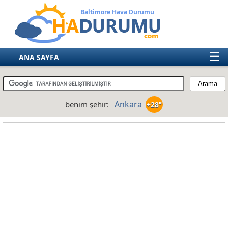
Baltimore Hava Durumu
☰
ANA SAYFA
TÜRKİYE
AVRUPA
Ankara
benim şehir:
+28°
AMERIKA
ASYA
AFRIKA
AVUSTRALYA