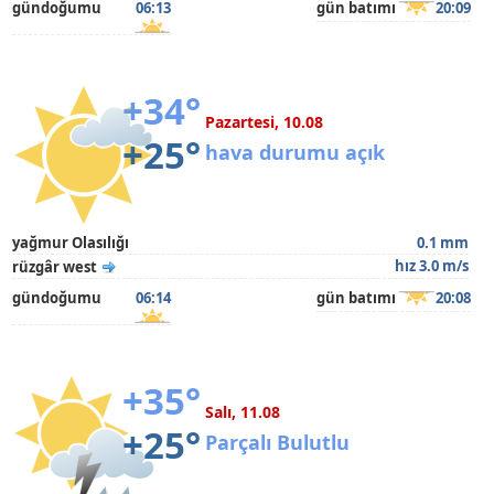
gündoğumu
06:13
gün batımı
20:09
+34°
Pazartesi, 10.08
+25°
hava durumu açık
yağmur Olasılığı
0.1 mm
hız 3.0 m/s
rüzgâr west
gündoğumu
06:14
gün batımı
20:08
+35°
Salı, 11.08
+25°
Parçalı Bulutlu