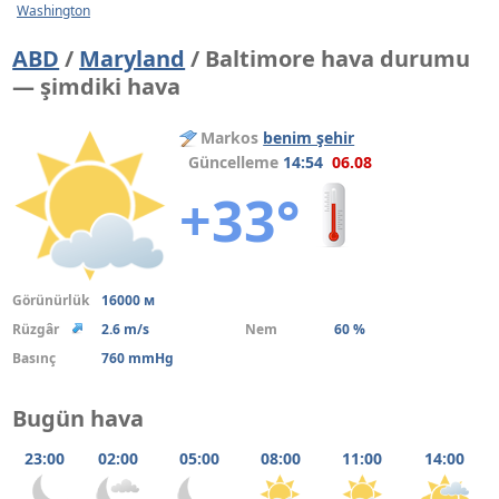
Washington
ABD
/
Maryland
/ Baltimore hava durumu
— şimdiki hava
Markos
benim şehir
Güncelleme
14:54
06.08
+33°
Görünürlük
16000 м
Rüzgâr
2.6 m/s
Nem
60 %
Basınç
760 mmHg
Bugün hava
23:00
02:00
05:00
08:00
11:00
14:00