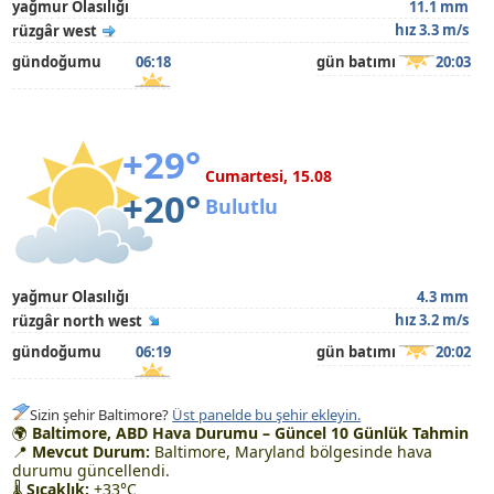
yağmur Olasılığı
11.1 mm
hız 3.3 m/s
rüzgâr west
gündoğumu
06:18
gün batımı
20:03
+29°
Cumartesi, 15.08
+20°
Bulutlu
yağmur Olasılığı
4.3 mm
hız 3.2 m/s
rüzgâr north west
gündoğumu
06:19
gün batımı
20:02
Sizin şehir Baltimore?
Üst panelde bu şehir ekleyin.
🌍
Baltimore, ABD Hava Durumu – Güncel 10 Günlük Tahmin
📍
Mevcut Durum:
Baltimore, Maryland bölgesinde hava
durumu güncellendi.
🌡
Sıcaklık:
+33°C