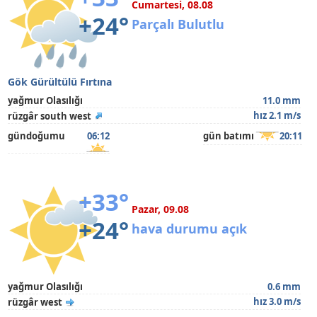
Cumartesi, 08.08
+24°
Parçalı Bulutlu
Gök Gürültülü Fırtına
yağmur Olasılığı
11.0 mm
hız 2.1 m/s
rüzgâr south west
gündoğumu
06:12
gün batımı
20:11
+33°
Pazar, 09.08
+24°
hava durumu açık
yağmur Olasılığı
0.6 mm
hız 3.0 m/s
rüzgâr west