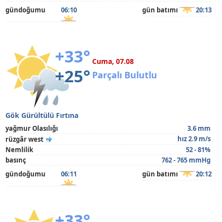
gündoğumu
06:10
gün batımı
20:13
+33°
Cuma, 07.08
+25°
Parçalı Bulutlu
Gök Gürültülü Fırtına
yağmur Olasılığı
3.6 mm
hız 2.9 m/s
rüzgâr west
Nemlilik
52 - 81%
basınç
762 - 765 mmHg
gündoğumu
06:11
gün batımı
20:12
+33°