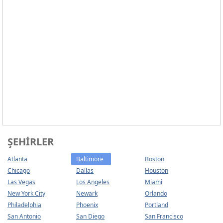
ŞEHIRLER
Atlanta
Baltimore
Boston
Chicago
Dallas
Houston
Las Vegas
Los Angeles
Miami
New York City
Newark
Orlando
Philadelphia
Phoenix
Portland
San Antonio
San Diego
San Francisco