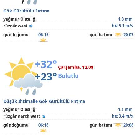
Gök Gürültülü Fırtına
yağmur Olasılığı
1.3 mm
hız 5.1 m/s
rüzgâr west
gündoğumu
06:15
gün batımı
20:07
+32°
Çarşamba, 12.08
+23°
Bulutlu
Düşük İhtimalle Gök Gürültülü Fırtına
yağmur Olasılığı
1.1 mm
hız 3.4 m/s
rüzgâr north west
gündoğumu
06:16
gün batımı
20:06