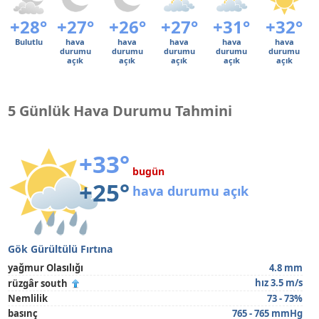
+28°
+27°
+26°
+27°
+31°
+32°
Bulutlu
hava
hava
hava
hava
hava
durumu
durumu
durumu
durumu
durumu
açık
açık
açık
açık
açık
5 Günlük Hava Durumu Tahmini
+33°
bugün
+25°
hava durumu açık
Gök Gürültülü Fırtına
yağmur Olasılığı
4.8 mm
hız 3.5 m/s
rüzgâr south
Nemlilik
73 - 73%
basınç
765 - 765 mmHg