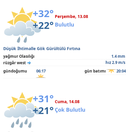
+32°
Perşembe, 13.08
+22°
Bulutlu
Düşük İhtimalle Gök Gürültülü Fırtına
yağmur Olasılığı
1.4 mm
hız 2.9 m/s
rüzgâr west
gündoğumu
06:17
gün batımı
20:04
+31°
Cuma, 14.08
+21°
Çok Bulutlu