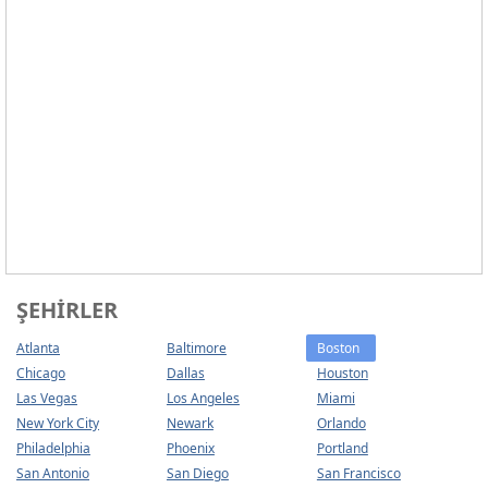
ŞEHIRLER
Atlanta
Baltimore
Boston
Chicago
Dallas
Houston
Las Vegas
Los Angeles
Miami
New York City
Newark
Orlando
Philadelphia
Phoenix
Portland
San Antonio
San Diego
San Francisco