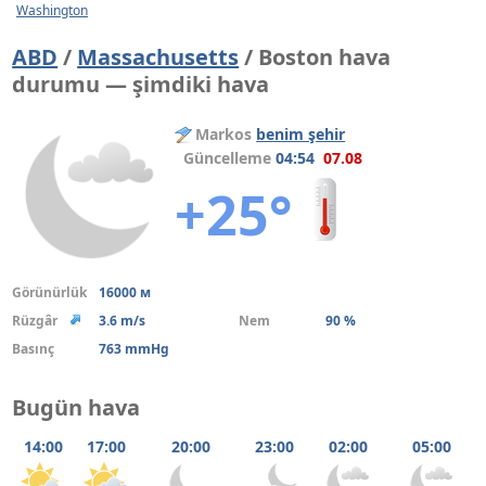
Washington
ABD
/
Massachusetts
/ Boston hava
durumu — şimdiki hava
Markos
benim şehir
Güncelleme
04:54
07.08
+25°
Görünürlük
16000 м
Rüzgâr
3.6 m/s
Nem
90 %
Basınç
763 mmHg
Bugün hava
14:00
17:00
20:00
23:00
02:00
05:00