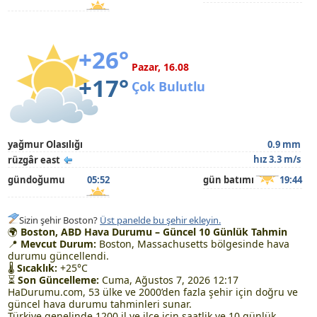
+26°
Pazar, 16.08
+17°
Çok Bulutlu
yağmur Olasılığı
0.9 mm
hız 3.3 m/s
rüzgâr east
gündoğumu
05:52
gün batımı
19:44
Sizin şehir Boston?
Üst panelde bu şehir ekleyin.
🌍
Boston, ABD Hava Durumu – Güncel 10 Günlük Tahmin
📍
Mevcut Durum:
Boston, Massachusetts bölgesinde hava
durumu güncellendi.
🌡
Sıcaklık:
+25°C
⏳
Son Güncelleme:
Cuma, Ağustos 7, 2026 12:17
HaDurumu.com, 53 ülke ve 2000’den fazla şehir için doğru ve
güncel hava durumu tahminleri sunar.
Türkiye genelinde 1200 il ve ilçe için saatlik ve 10 günlük