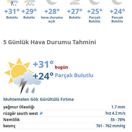
+31°
+29°
+28°
+27°
+25°
+24°
Bulutlu
Bulutlu
hava durumu
Bulutlu
Parçalı
Parçalı
açık
Bulutlu
Bulutlu
5 Günlük Hava Durumu Tahmini
+31°
bugün
+24°
Parçalı Bulutlu
Muhtemelen Gök Gürültülü Fırtına
yağmur Olasılığı
1.7 mm
hız 4.2 m/s
rüzgâr south west
Nemlilik
55 - 78%
basınç
761 - 762 mmHg