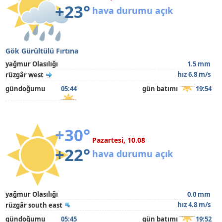
+23°
hava durumu açık
Gök Gürültülü Fırtına
yağmur Olasılığı
1.5 mm
hız 6.8 m/s
rüzgâr west
gündoğumu
05:44
gün batımı
19:54
+30°
Pazartesi, 10.08
+22°
hava durumu açık
yağmur Olasılığı
0.0 mm
hız 4.8 m/s
rüzgâr south east
gündoğumu
05:45
gün batımı
19:52