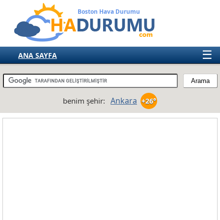
Boston Hava Durumu
☰
ANA SAYFA
TÜRKİYE
AVRUPA
Ankara
benim şehir:
+26°
AMERIKA
ASYA
AFRIKA
AVUSTRALYA