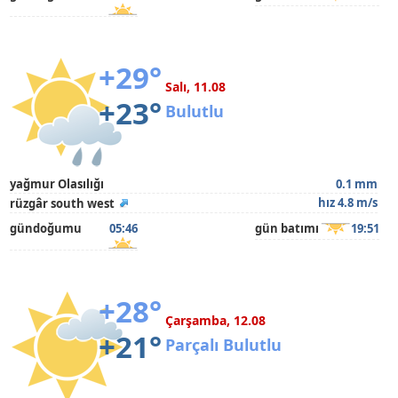
+29°
Salı, 11.08
+23°
Bulutlu
yağmur Olasılığı
0.1 mm
hız 4.8 m/s
rüzgâr south west
gündoğumu
05:46
gün batımı
19:51
+28°
Çarşamba, 12.08
+21°
Parçalı Bulutlu