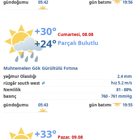
gündoğumu
05:42
gün batımı
19:56
+30°
Cumartesi, 08.08
+24°
Parçalı Bulutlu
Muhtemelen Gök Gürültülü Fırtına
yağmur Olasılığı
2.4 mm
hız 5.2 m/s
rüzgâr south west
Nemlilik
81 - 88%
basınç
760 - 761 mmHg
gündoğumu
05:43
gün batımı
19:55
+33°
Pazar, 09.08