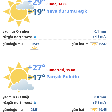
+29°
Cuma, 14.08
+19°
hava durumu açık
yağmur Olasılığı
0.1 mm
hız 4.6 m/s
rüzgâr north west
gündoğumu
05:49
gün batımı
19:47
+27°
Cumartesi, 15.08
+17°
Parçalı Bulutlu
yağmur Olasılığı
0.0 mm
hız 3.9 m/s
rüzgâr north west
gündoğumu
05:51
gün batımı
19:45