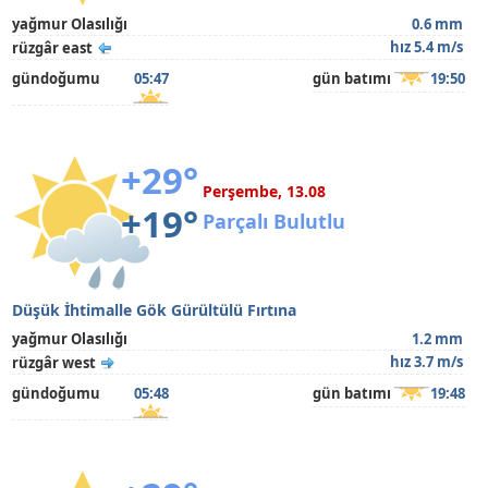
yağmur Olasılığı
0.6 mm
hız 5.4 m/s
rüzgâr east
gündoğumu
05:47
gün batımı
19:50
+29°
Perşembe, 13.08
+19°
Parçalı Bulutlu
Düşük İhtimalle Gök Gürültülü Fırtına
yağmur Olasılığı
1.2 mm
hız 3.7 m/s
rüzgâr west
gündoğumu
05:48
gün batımı
19:48