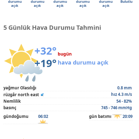
durumu
durumu
durumu
durumu
durumu
Bulutlu
açık
açık
açık
açık
açık
5 Günlük Hava Durumu Tahmini
+32°
bugün
+19°
hava durumu açık
yağmur Olasılığı
0.8 mm
hız 4.3 m/s
rüzgâr north east
Nemlilik
54 - 82%
basınç
745 - 746 mmHg
gündoğumu
06:02
gün batımı
20:09