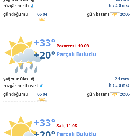
hız 5.0 m/s
rüzgâr north
gündoğumu
06:04
gün batımı
20:06
+33°
Pazartesi, 10.08
+20°
Parçalı Bulutlu
yağmur Olasılığı
2.1 mm
hız 5.0 m/s
rüzgâr north east
gündoğumu
06:04
gün batımı
20:05
+33°
Salı, 11.08
+20°
Parçalı Bulutlu