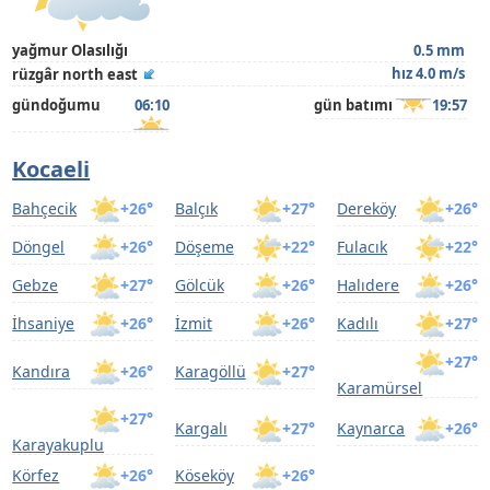
yağmur Olasılığı
0.5 mm
hız 4.0 m/s
rüzgâr north east
gündoğumu
06:10
gün batımı
19:57
Kocaeli
Bahçecik
+26°
Balçık
+27°
Dereköy
+26°
Döngel
+26°
Döşeme
+22°
Fulacık
+22°
Gebze
+27°
Gölcük
+26°
Halıdere
+26°
İhsaniye
+26°
İzmit
+26°
Kadılı
+27°
+27°
Kandıra
+26°
Karagöllü
+27°
Karamürsel
+27°
Kargalı
+27°
Kaynarca
+26°
Karayakuplu
Körfez
+26°
Köseköy
+26°