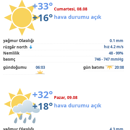
+33°
Cumartesi, 08.08
+16°
hava durumu açık
yağmur Olasılığı
0.1 mm
hız 4.2 m/s
rüzgâr north
Nemlilik
48 - 99%
basınç
746 - 747 mmHg
gündoğumu
06:03
gün batımı
20:08
+32°
Pazar, 09.08
+18°
hava durumu açık
yağmur Olasılığı
4.3 mm