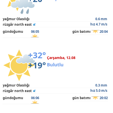
yağmur Olasılığı
0.6 mm
hız 4.7 m/s
rüzgâr north east
gündoğumu
06:05
gün batımı
20:04
+32°
Çarşamba, 12.08
+19°
Bulutlu
yağmur Olasılığı
0.3 mm
hız 5.0 m/s
rüzgâr north east
gündoğumu
06:06
gün batımı
20:02