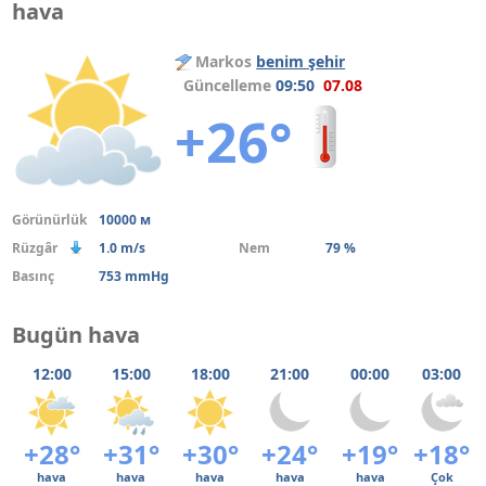
hava
Markos
benim şehir
Güncelleme
09:50
07.08
+26°
Görünürlük
10000 м
Rüzgâr
1.0 m/s
Nem
79 %
Basınç
753 mmHg
Bugün hava
12:00
15:00
18:00
21:00
00:00
03:00
+28°
+31°
+30°
+24°
+19°
+18°
hava
hava
hava
hava
hava
Çok