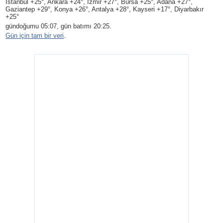
Istanbul +25°, Ankara +24°, Izmir +27°, Bursa +25°, Adana +27°,
Gaziantep +29°, Konya +26°, Antalya +28°, Kayseri +17°, Diyarbakır
+25°
gündoğumu 05:07, gün batımı 20:25.
Gün için tam bir veri
.