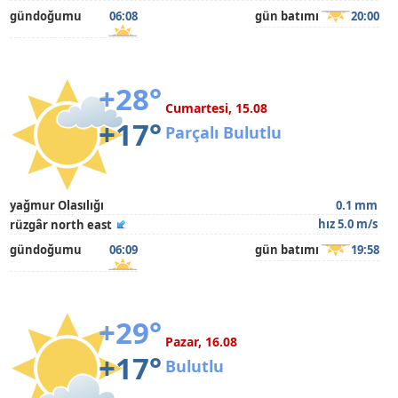
gündoğumu
06:08
gün batımı
20:00
+28°
Cumartesi, 15.08
+17°
Parçalı Bulutlu
yağmur Olasılığı
0.1 mm
hız 5.0 m/s
rüzgâr north east
gündoğumu
06:09
gün batımı
19:58
+29°
Pazar, 16.08
+17°
Bulutlu