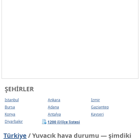
ŞEHIRLER
Istanbul
Ankara
Izmir
Bursa
Adana
Gaziantep
Konya
Antalya
Kayseri
Diyarbakır
1200 il/ilçe listesi
Türkiye
/ Yuvacık hava durumu — şimdiki