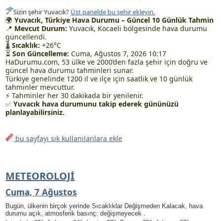
Sizin şehir Yuvacık?
Üst panelde bu şehir ekleyin.
🌍
Yuvacık, Türkiye Hava Durumu – Güncel 10 Günlük Tahmin
📍
Mevcut Durum:
Yuvacık, Kocaeli bölgesinde hava durumu
güncellendi.
🌡
Sıcaklık:
+26°C
⏳
Son Güncelleme:
Cuma, Ağustos 7, 2026 10:17
HaDurumu.com, 53 ülke ve 2000’den fazla şehir için doğru ve
güncel hava durumu tahminleri sunar.
Türkiye genelinde 1200 il ve ilçe için saatlik ve 10 günlük
tahminler mevcuttur.
⚡ Tahminler her 30 dakikada bir yenilenir.
✅
Yuvacık hava durumunu takip ederek gününüzü
planlayabilirsiniz.
bu sayfayı sık kullanılanlara ekle
METEOROLOJI
Cuma, 7 Ağustos
Bugün, ülkenin birçok yerinde Sıcaklıklar Değişmeden Kalacak, hava
durumu açık, atmosferik basınç: değişmeyecek .