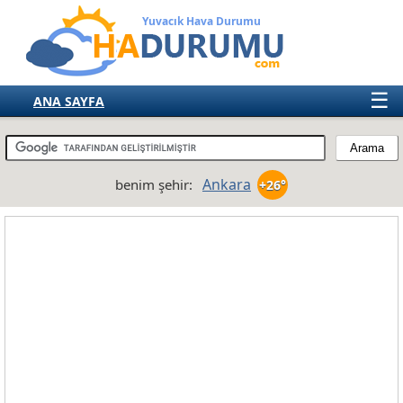
Yuvacık Hava Durumu
☰
ANA SAYFA
TÜRKİYE
AVRUPA
Ankara
benim şehir:
+26°
AMERIKA
ASYA
AFRIKA
AVUSTRALYA