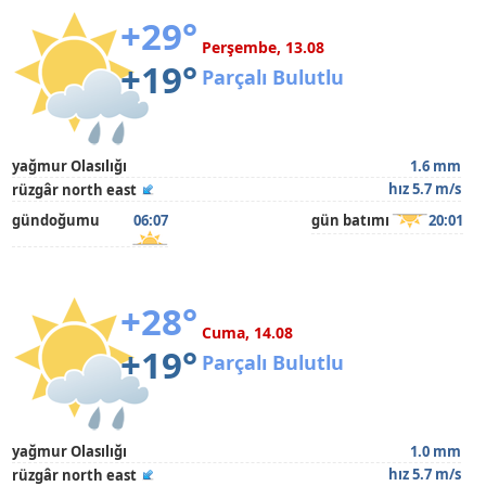
+29°
Perşembe, 13.08
+19°
Parçalı Bulutlu
yağmur Olasılığı
1.6 mm
hız 5.7 m/s
rüzgâr north east
gündoğumu
06:07
gün batımı
20:01
+28°
Cuma, 14.08
+19°
Parçalı Bulutlu
yağmur Olasılığı
1.0 mm
hız 5.7 m/s
rüzgâr north east