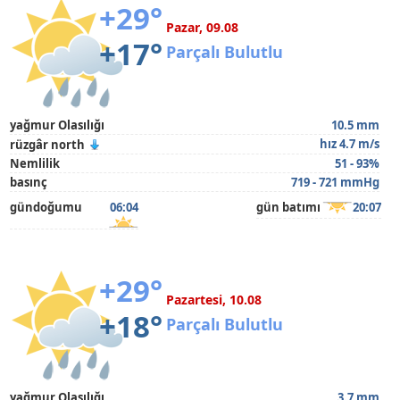
+29°
Pazar, 09.08
+17°
Parçalı Bulutlu
yağmur Olasılığı
10.5 mm
hız 4.7 m/s
rüzgâr north
Nemlilik
51 - 93%
basınç
719 - 721 mmHg
gündoğumu
06:04
gün batımı
20:07
+29°
Pazartesi, 10.08
+18°
Parçalı Bulutlu
yağmur Olasılığı
3.7 mm