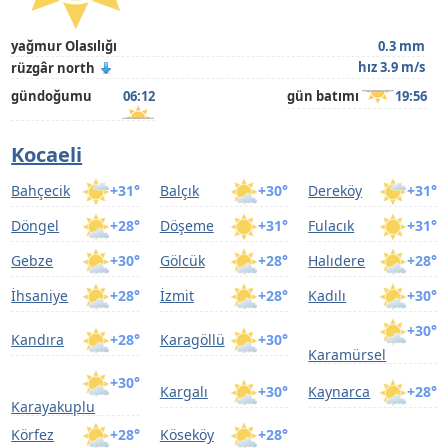
yağmur Olasılığı
0.3 mm
hız 3.9 m/s
rüzgâr north
gündoğumu
06:12
gün batımı
19:56
Kocaeli
Bahçecik
+31°
Balçık
+30°
Dereköy
+31°
Döngel
+28°
Döşeme
+31°
Fulacık
+31°
Gebze
+30°
Gölcük
+28°
Halıdere
+28°
İhsaniye
+28°
İzmit
+28°
Kadılı
+30°
+30°
Kandıra
+28°
Karagöllü
+30°
Karamürsel
+30°
Kargalı
+30°
Kaynarca
+28°
Karayakuplu
Körfez
+28°
Köseköy
+28°