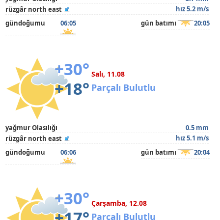
hız 5.2 m/s
rüzgâr north east
gündoğumu
06:05
gün batımı
20:05
+30°
Salı, 11.08
+18°
Parçalı Bulutlu
yağmur Olasılığı
0.5 mm
hız 5.1 m/s
rüzgâr north east
gündoğumu
06:06
gün batımı
20:04
+30°
Çarşamba, 12.08
+17°
Parçalı Bulutlu