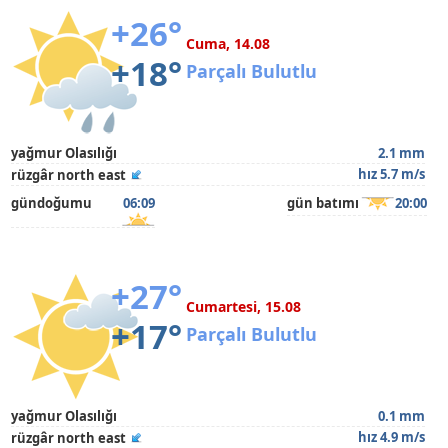
+26°
Cuma, 14.08
+18°
Parçalı Bulutlu
yağmur Olasılığı
2.1 mm
hız 5.7 m/s
rüzgâr north east
gündoğumu
06:09
gün batımı
20:00
+27°
Cumartesi, 15.08
+17°
Parçalı Bulutlu
yağmur Olasılığı
0.1 mm
hız 4.9 m/s
rüzgâr north east