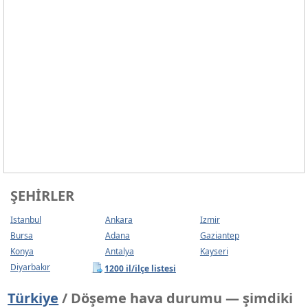
ŞEHIRLER
Istanbul
Ankara
Izmir
Bursa
Adana
Gaziantep
Konya
Antalya
Kayseri
Diyarbakır
1200 il/ilçe listesi
Türkiye
/ Döşeme hava durumu — şimdiki