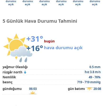
durumu
durumu
durumu
durumu
durumu
durumu
açık
açık
açık
açık
açık
açık
5 Günlük Hava Durumu Tahmini
+31°
bugün
+16°
hava durumu açık
yağmur Olasılığı
0.5 mm
hız 3.8 m/s
rüzgâr north
Nemlilik
49 - 76%
basınç
719 - 719 mmHg
gündoğumu
06:03
gün batımı
20:08