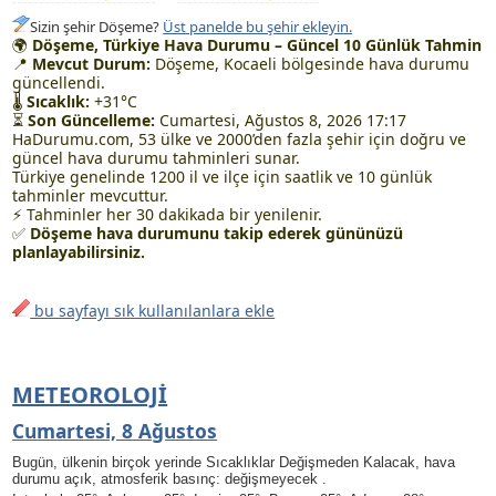
Sizin şehir Döşeme?
Üst panelde bu şehir ekleyin.
🌍
Döşeme, Türkiye Hava Durumu – Güncel 10 Günlük Tahmin
📍
Mevcut Durum:
Döşeme, Kocaeli bölgesinde hava durumu
güncellendi.
🌡
Sıcaklık:
+31°C
⏳
Son Güncelleme:
Cumartesi, Ağustos 8, 2026 17:17
HaDurumu.com, 53 ülke ve 2000’den fazla şehir için doğru ve
güncel hava durumu tahminleri sunar.
Türkiye genelinde 1200 il ve ilçe için saatlik ve 10 günlük
tahminler mevcuttur.
⚡ Tahminler her 30 dakikada bir yenilenir.
✅
Döşeme hava durumunu takip ederek gününüzü
planlayabilirsiniz.
bu sayfayı sık kullanılanlara ekle
METEOROLOJI
Cumartesi, 8 Ağustos
Bugün, ülkenin birçok yerinde Sıcaklıklar Değişmeden Kalacak, hava
durumu açık, atmosferik basınç: değişmeyecek .