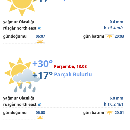
yağmur Olasılığı
0.4 mm
hız 5.4 m/s
rüzgâr north east
gündoğumu
06:07
gün batımı
20:03
+30°
Perşembe, 13.08
+17°
Parçalı Bulutlu
yağmur Olasılığı
6.8 mm
hız 6.2 m/s
rüzgâr north east
gündoğumu
06:08
gün batımı
20:01