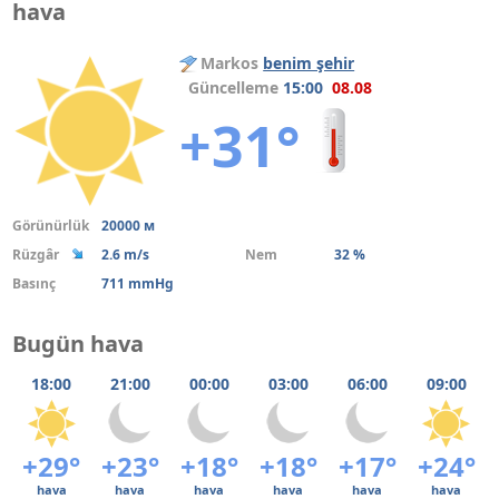
hava
Markos
benim şehir
Güncelleme
15:00
08.08
+31°
Görünürlük
20000 м
Rüzgâr
2.6 m/s
Nem
32 %
Basınç
711 mmHg
Bugün hava
18:00
21:00
00:00
03:00
06:00
09:00
+29°
+23°
+18°
+18°
+17°
+24°
hava
hava
hava
hava
hava
hava