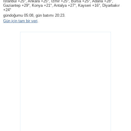
Istanbul +25°, Ankara +25°, Izmir +25°, Bursa +25°, Adana +28°,
Gaziantep +29°, Konya +21°, Antalya +27°, Kayseri +16°, Diyarbakır
+24°
gündoğumu 05:08, gün batımı 20:23.
Gün için tam bir veri
.