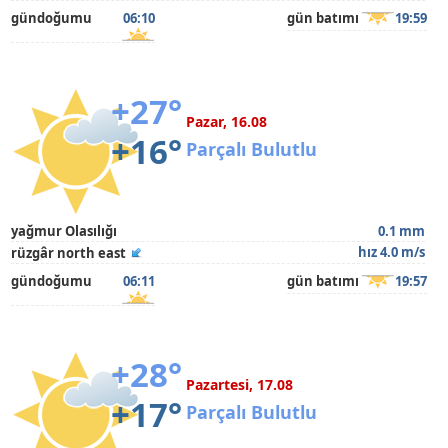
gündoğumu
06:10
gün batımı
19:59
+27°
Pazar, 16.08
+16°
Parçalı Bulutlu
yağmur Olasılığı
0.1 mm
hız 4.0 m/s
rüzgâr north east
gündoğumu
06:11
gün batımı
19:57
+28°
Pazartesi, 17.08
+17°
Parçalı Bulutlu