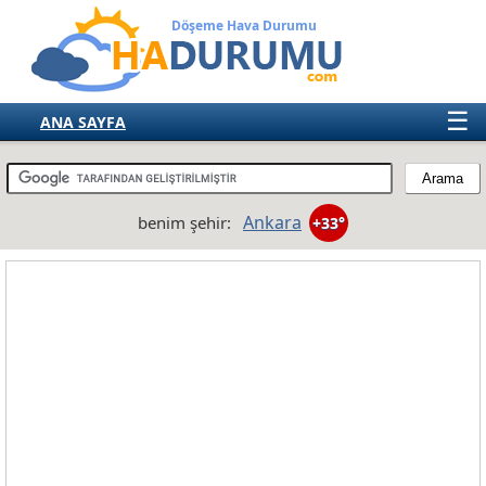
Döşeme Hava Durumu
☰
ANA SAYFA
TÜRKİYE
AVRUPA
Ankara
benim şehir:
+33°
AMERIKA
ASYA
AFRIKA
AVUSTRALYA