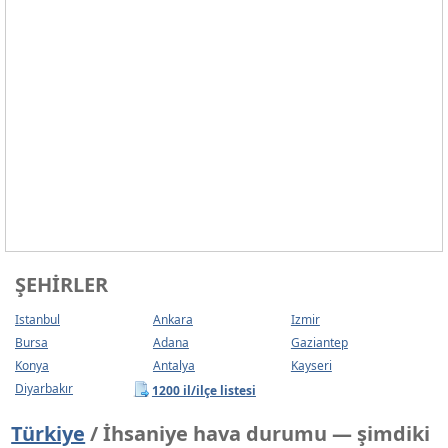
ŞEHIRLER
Istanbul
Ankara
Izmir
Bursa
Adana
Gaziantep
Konya
Antalya
Kayseri
Diyarbakır
1200 il/ilçe listesi
Türkiye
/ İhsaniye hava durumu — şimdiki