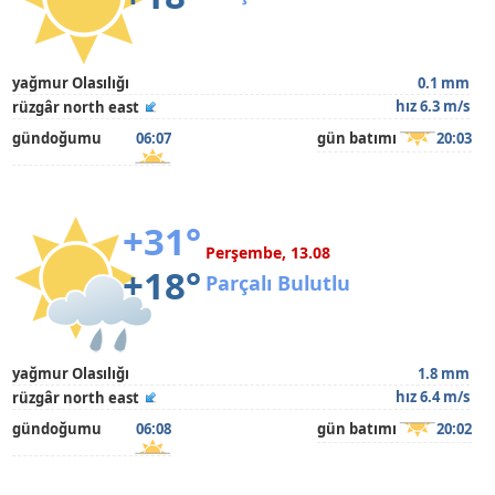
yağmur Olasılığı
0.1 mm
hız 6.3 m/s
rüzgâr north east
gündoğumu
06:07
gün batımı
20:03
+31°
Perşembe, 13.08
+18°
Parçalı Bulutlu
yağmur Olasılığı
1.8 mm
hız 6.4 m/s
rüzgâr north east
gündoğumu
06:08
gün batımı
20:02