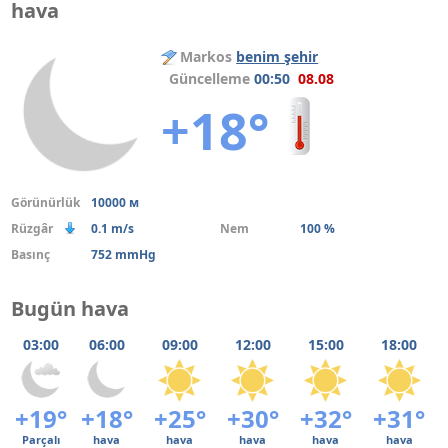
hava
Markos
benim şehir
Güncelleme
00:50
08.08
+18°
Görünürlük
10000 м
Rüzgâr
0.1 m/s
Nem
100 %
Basınç
752 mmHg
Bugün hava
03:00
06:00
09:00
12:00
15:00
18:00
+19°
+18°
+25°
+30°
+32°
+31°
Parçalı
hava
hava
hava
hava
hava