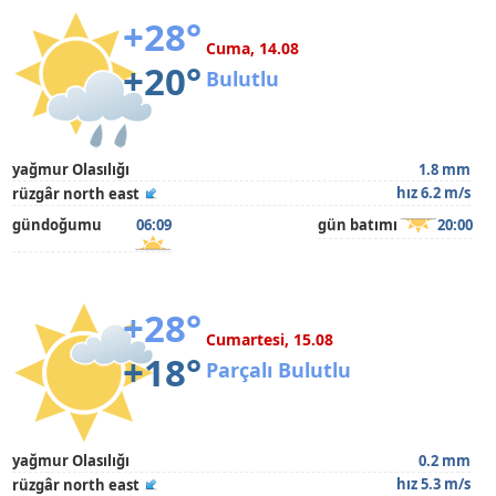
+28°
Cuma, 14.08
+20°
Bulutlu
yağmur Olasılığı
1.8 mm
hız 6.2 m/s
rüzgâr north east
gündoğumu
06:09
gün batımı
20:00
+28°
Cumartesi, 15.08
+18°
Parçalı Bulutlu
yağmur Olasılığı
0.2 mm
hız 5.3 m/s
rüzgâr north east