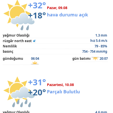
+32°
Pazar, 09.08
+18°
hava durumu açık
yağmur Olasılığı
1.3 mm
hız 5.6 m/s
rüzgâr north east
Nemlilik
79 - 85%
basınç
754 - 754 mmHg
gündoğumu
06:04
gün batımı
20:07
+31°
Pazartesi, 10.08
+20°
Parçalı Bulutlu
yağmur Olasılığı
4.6 mm