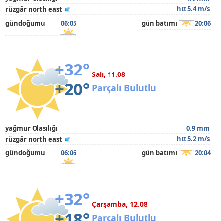
hız 5.4 m/s
rüzgâr north east
gündoğumu
06:05
gün batımı
20:06
+32°
Salı, 11.08
+20°
Parçalı Bulutlu
yağmur Olasılığı
0.9 mm
hız 5.2 m/s
rüzgâr north east
gündoğumu
06:06
gün batımı
20:04
+32°
Çarşamba, 12.08
+18°
Parçalı Bulutlu