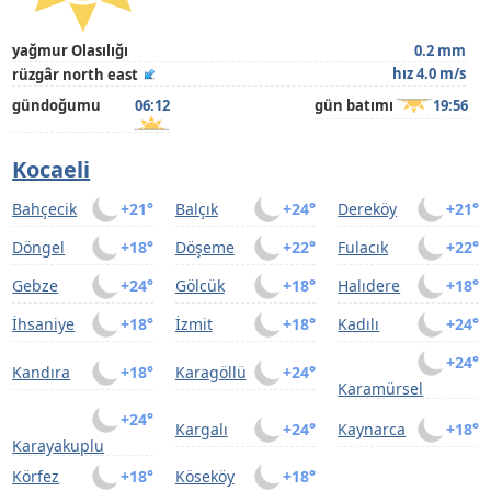
yağmur Olasılığı
0.2 mm
hız 4.0 m/s
rüzgâr north east
gündoğumu
06:12
gün batımı
19:56
Kocaeli
Bahçecik
+21°
Balçık
+24°
Dereköy
+21°
Döngel
+18°
Döşeme
+22°
Fulacık
+22°
Gebze
+24°
Gölcük
+18°
Halıdere
+18°
İhsaniye
+18°
İzmit
+18°
Kadılı
+24°
+24°
Kandıra
+18°
Karagöllü
+24°
Karamürsel
+24°
Kargalı
+24°
Kaynarca
+18°
Karayakuplu
Körfez
+18°
Köseköy
+18°