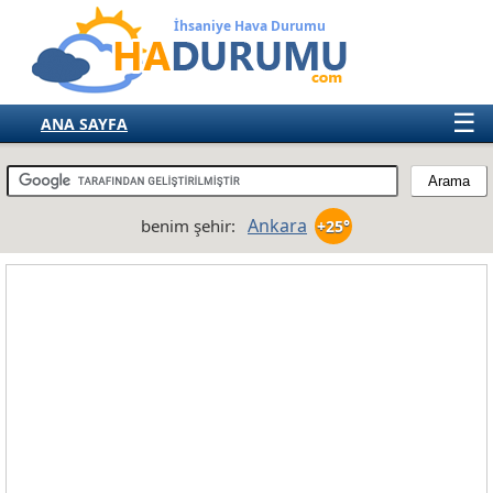
İhsaniye Hava Durumu
☰
ANA SAYFA
TÜRKİYE
AVRUPA
Ankara
benim şehir:
+25°
AMERIKA
ASYA
AFRIKA
AVUSTRALYA