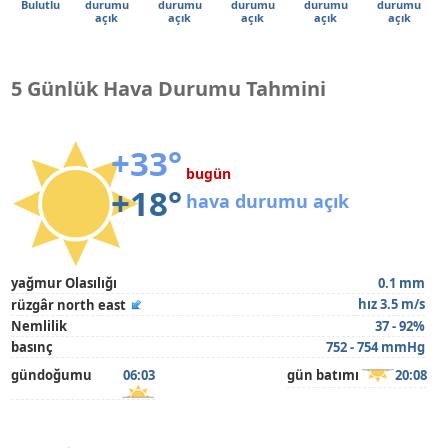
Bulutlu
durumu
durumu
durumu
durumu
durumu
açık
açık
açık
açık
açık
5 Günlük Hava Durumu Tahmini
+33°
bugün
+18°
hava durumu açık
yağmur Olasılığı
0.1 mm
hız 3.5 m/s
rüzgâr north east
Nemlilik
37 - 92%
basınç
752 - 754 mmHg
gündoğumu
06:03
gün batımı
20:08