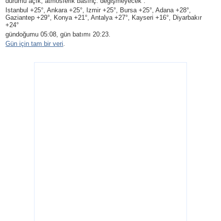
durumu açık, atmosferik basınç: değişmeyecek .
Istanbul +25°, Ankara +25°, Izmir +25°, Bursa +25°, Adana +28°,
Gaziantep +29°, Konya +21°, Antalya +27°, Kayseri +16°, Diyarbakır
+24°
gündoğumu 05:08, gün batımı 20:23.
Gün için tam bir veri
.