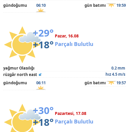
gündoğumu
06:10
gün batımı
19:59
+29°
Pazar, 16.08
+18°
Parçalı Bulutlu
yağmur Olasılığı
0.2 mm
hız 4.5 m/s
rüzgâr north east
gündoğumu
06:11
gün batımı
19:57
+30°
Pazartesi, 17.08
+18°
Parçalı Bulutlu