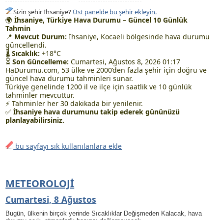
Sizin şehir İhsaniye?
Üst panelde bu şehir ekleyin.
🌍
İhsaniye, Türkiye Hava Durumu – Güncel 10 Günlük
Tahmin
📍
Mevcut Durum:
İhsaniye, Kocaeli bölgesinde hava durumu
güncellendi.
🌡
Sıcaklık:
+18°C
⏳
Son Güncelleme:
Cumartesi, Ağustos 8, 2026 01:17
HaDurumu.com, 53 ülke ve 2000’den fazla şehir için doğru ve
güncel hava durumu tahminleri sunar.
Türkiye genelinde 1200 il ve ilçe için saatlik ve 10 günlük
tahminler mevcuttur.
⚡ Tahminler her 30 dakikada bir yenilenir.
✅
İhsaniye hava durumunu takip ederek gününüzü
planlayabilirsiniz.
bu sayfayı sık kullanılanlara ekle
METEOROLOJI
Cumartesi, 8 Ağustos
Bugün, ülkenin birçok yerinde Sıcaklıklar Değişmeden Kalacak, hava