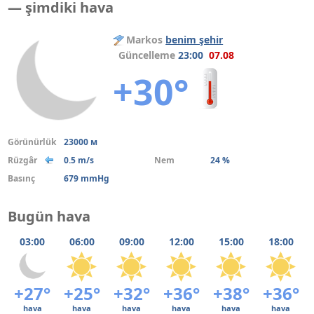
— şimdiki hava
Markos
benim şehir
Güncelleme
23:00
07.08
+30°
Görünürlük
23000 м
Rüzgâr
0.5 m/s
Nem
24 %
Basınç
679 mmHg
Bugün hava
03:00
06:00
09:00
12:00
15:00
18:00
+27°
+25°
+32°
+36°
+38°
+36°
hava
hava
hava
hava
hava
hava