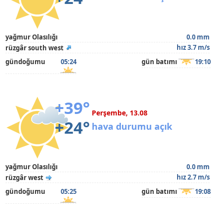
yağmur Olasılığı
0.0 mm
hız 3.7 m/s
rüzgâr south west
gündoğumu
05:24
gün batımı
19:10
+39°
Perşembe, 13.08
+24°
hava durumu açık
yağmur Olasılığı
0.0 mm
hız 2.7 m/s
rüzgâr west
gündoğumu
05:25
gün batımı
19:08