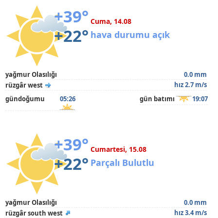
+39°
Cuma, 14.08
+22°
hava durumu açık
yağmur Olasılığı
0.0 mm
hız 2.7 m/s
rüzgâr west
gündoğumu
05:26
gün batımı
19:07
+39°
Cumartesi, 15.08
+22°
Parçalı Bulutlu
yağmur Olasılığı
0.0 mm
hız 3.4 m/s
rüzgâr south west