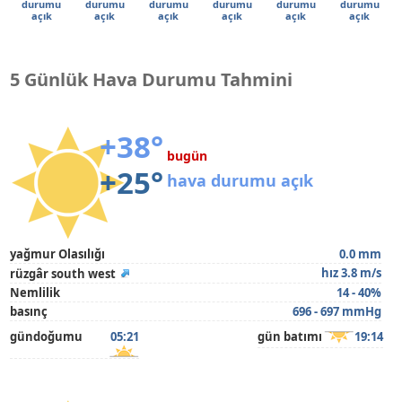
durumu
durumu
durumu
durumu
durumu
durumu
açık
açık
açık
açık
açık
açık
5 Günlük Hava Durumu Tahmini
+38°
bugün
+25°
hava durumu açık
yağmur Olasılığı
0.0 mm
hız 3.8 m/s
rüzgâr south west
Nemlilik
14 - 40%
basınç
696 - 697 mmHg
gündoğumu
05:21
gün batımı
19:14