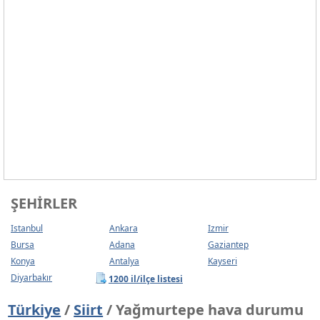
ŞEHIRLER
Istanbul
Ankara
Izmir
Bursa
Adana
Gaziantep
Konya
Antalya
Kayseri
Diyarbakır
1200 il/ilçe listesi
Türkiye
/
Siirt
/ Yağmurtepe hava durumu