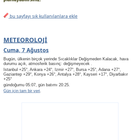
bu sayfayı sık kullanılanlara ekle
METEOROLOJI
Cuma, 7 Ağustos
Bugün, ülkenin birçok yerinde Sıcaklıklar Değişmeden Kalacak, hava
durumu açık, atmosferik basınç: değişmeyecek .
Istanbul +25°, Ankara +24°, Izmir +27°, Bursa +25°, Adana +27°,
Gaziantep +29°, Konya +26°, Antalya +28°, Kayseri +17°, Diyarbakır
+25°
gündoğumu 05:07, gün batımı 20:25.
Gün için tam bir veri
.