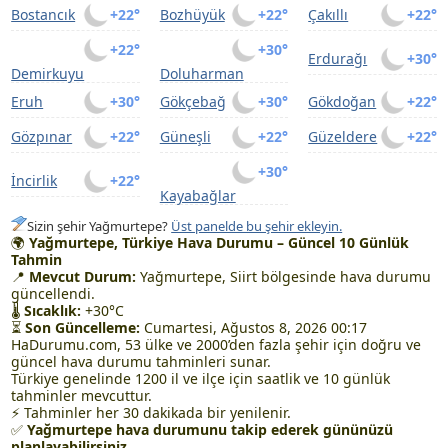
Bostancık
+22°
Bozhüyük
+22°
Çakıllı
+22°
+22°
+30°
Erdurağı
+30°
Demirkuyu
Doluharman
Eruh
+30°
Gökçebağ
+30°
Gökdoğan
+22°
Gözpınar
+22°
Güneşli
+22°
Güzeldere
+22°
+30°
İncirlik
+22°
Kayabağlar
Sizin şehir Yağmurtepe?
Üst panelde bu şehir ekleyin.
🌍
Yağmurtepe, Türkiye Hava Durumu – Güncel 10 Günlük
Tahmin
📍
Mevcut Durum:
Yağmurtepe, Siirt bölgesinde hava durumu
güncellendi.
🌡
Sıcaklık:
+30°C
⏳
Son Güncelleme:
Cumartesi, Ağustos 8, 2026 00:17
HaDurumu.com, 53 ülke ve 2000’den fazla şehir için doğru ve
güncel hava durumu tahminleri sunar.
Türkiye genelinde 1200 il ve ilçe için saatlik ve 10 günlük
tahminler mevcuttur.
⚡ Tahminler her 30 dakikada bir yenilenir.
✅
Yağmurtepe hava durumunu takip ederek gününüzü
planlayabilirsiniz.