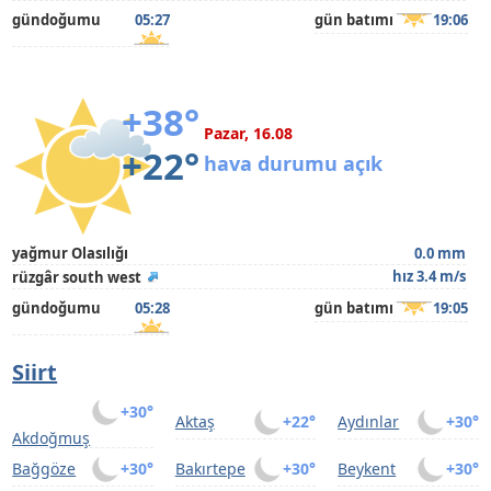
gündoğumu
05:27
gün batımı
19:06
+38°
Pazar, 16.08
+22°
hava durumu açık
yağmur Olasılığı
0.0 mm
hız 3.4 m/s
rüzgâr south west
gündoğumu
05:28
gün batımı
19:05
Siirt
+30°
Aktaş
+22°
Aydınlar
+30°
Akdoğmuş
Bağgöze
+30°
Bakırtepe
+30°
Beykent
+30°