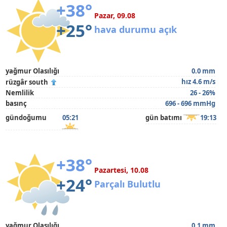
+38°
Pazar, 09.08
+25°
hava durumu açık
yağmur Olasılığı
0.0 mm
hız 4.6 m/s
rüzgâr south
Nemlilik
26 - 26%
basınç
696 - 696 mmHg
gündoğumu
05:21
gün batımı
19:13
+38°
Pazartesi, 10.08
+24°
Parçalı Bulutlu
yağmur Olasılığı
0.1 mm