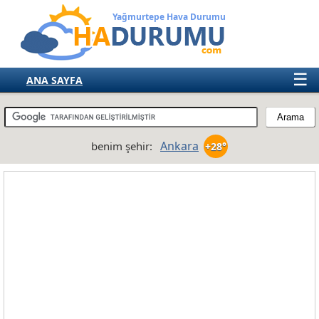
Yağmurtepe Hava Durumu
☰
ANA SAYFA
TÜRKİYE
AVRUPA
Ankara
benim şehir:
+28°
AMERIKA
ASYA
AFRIKA
AVUSTRALYA