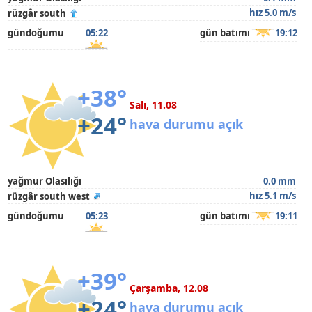
hız 5.0 m/s
rüzgâr south
gündoğumu
05:22
gün batımı
19:12
+38°
Salı, 11.08
+24°
hava durumu açık
yağmur Olasılığı
0.0 mm
hız 5.1 m/s
rüzgâr south west
gündoğumu
05:23
gün batımı
19:11
+39°
Çarşamba, 12.08
+24°
hava durumu açık