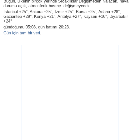
Bugün, ülkenin birçok yerinde Sıcaklıklar Değişmeden Kalacak, hava
durumu açık, atmosferik basınç: değişmeyecek .
Istanbul +25°, Ankara +25°, Izmir +25°, Bursa +25°, Adana +28°,
Gaziantep +29°, Konya +21°, Antalya +27°, Kayseri +16°, Diyarbakır
+24°
gündoğumu 05:08, gün batımı 20:23.
Gün için tam bir veri
.