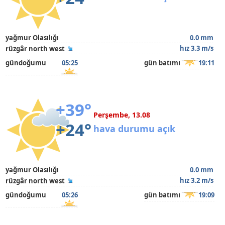
yağmur Olasılığı
0.0 mm
hız 3.3 m/s
rüzgâr north west
gündoğumu
05:25
gün batımı
19:11
+39°
Perşembe, 13.08
+24°
hava durumu açık
yağmur Olasılığı
0.0 mm
hız 3.2 m/s
rüzgâr north west
gündoğumu
05:26
gün batımı
19:09