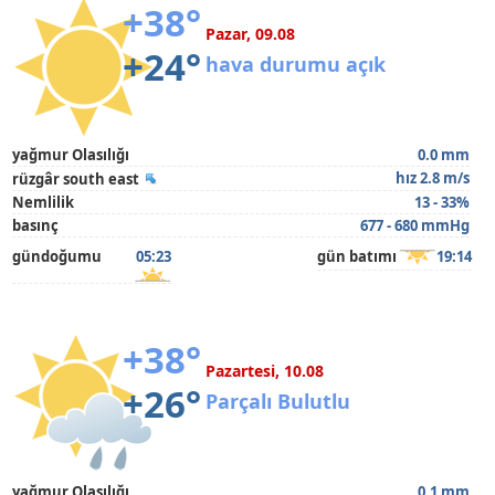
+38°
Pazar, 09.08
+24°
hava durumu açık
yağmur Olasılığı
0.0 mm
hız 2.8 m/s
rüzgâr south east
Nemlilik
13 - 33%
basınç
677 - 680 mmHg
gündoğumu
05:23
gün batımı
19:14
+38°
Pazartesi, 10.08
+26°
Parçalı Bulutlu
yağmur Olasılığı
0.1 mm