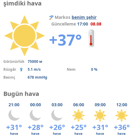
şimdiki hava
Markos
benim şehir
Güncelleme
17:00
08.08
+37°
Görünürlük
75000 м
Rüzgâr
5.1 m/s
Nem
0 %
Basınç
678 mmHg
Bugün hava
21:00
00:00
03:00
06:00
09:00
12:00
+31°
+28°
+26°
+25°
+31°
+36°
hava
hava
hava
hava
hava
hava