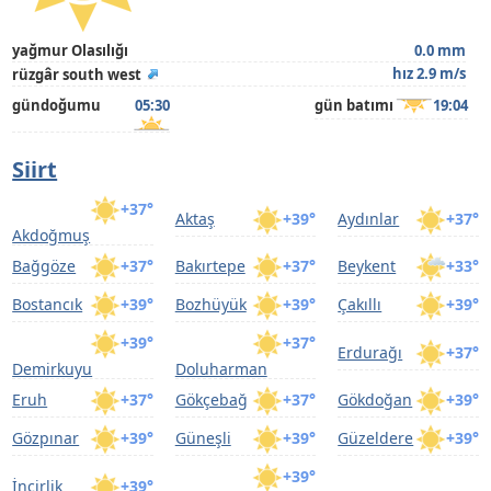
yağmur Olasılığı
0.0 mm
hız 2.9 m/s
rüzgâr south west
gündoğumu
05:30
gün batımı
19:04
Siirt
+37°
Aktaş
+39°
Aydınlar
+37°
Akdoğmuş
Bağgöze
+37°
Bakırtepe
+37°
Beykent
+33°
Bostancık
+39°
Bozhüyük
+39°
Çakıllı
+39°
+39°
+37°
Erdurağı
+37°
Demirkuyu
Doluharman
Eruh
+37°
Gökçebağ
+37°
Gökdoğan
+39°
Gözpınar
+39°
Güneşli
+39°
Güzeldere
+39°
+39°
İncirlik
+39°