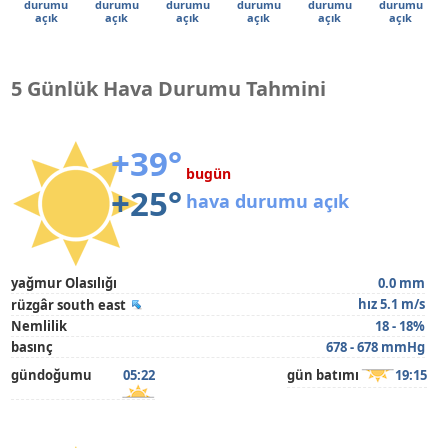
durumu
durumu
durumu
durumu
durumu
durumu
açık
açık
açık
açık
açık
açık
5 Günlük Hava Durumu Tahmini
+39°
bugün
+25°
hava durumu açık
yağmur Olasılığı
0.0 mm
hız 5.1 m/s
rüzgâr south east
Nemlilik
18 - 18%
basınç
678 - 678 mmHg
gündoğumu
05:22
gün batımı
19:15