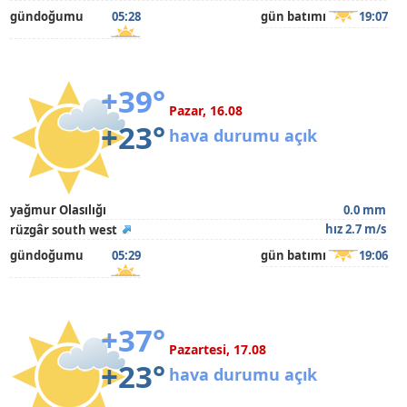
gündoğumu
05:28
gün batımı
19:07
+39°
Pazar, 16.08
+23°
hava durumu açık
yağmur Olasılığı
0.0 mm
hız 2.7 m/s
rüzgâr south west
gündoğumu
05:29
gün batımı
19:06
+37°
Pazartesi, 17.08
+23°
hava durumu açık