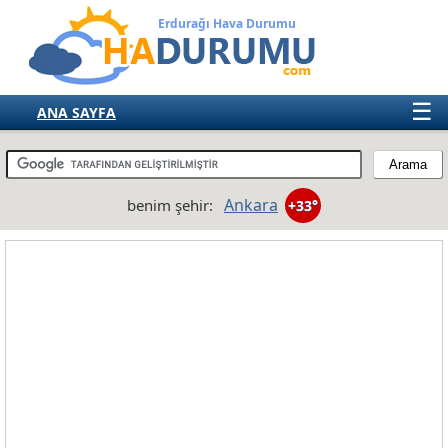
Erdurağı Hava Durumu
☰
ANA SAYFA
TÜRKİYE
AVRUPA
Ankara
benim şehir:
+33°
AMERIKA
ASYA
AFRIKA
AVUSTRALYA