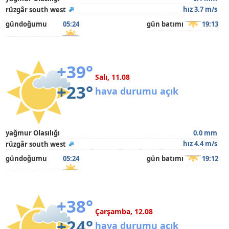
hız 3.7 m/s
rüzgâr south west
gündoğumu
05:24
gün batımı
19:13
+39°
Salı, 11.08
+23°
hava durumu açık
yağmur Olasılığı
0.0 mm
hız 4.4 m/s
rüzgâr south west
gündoğumu
05:24
gün batımı
19:12
+38°
Çarşamba, 12.08
+24°
hava durumu açık