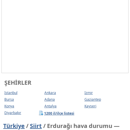
ŞEHIRLER
Istanbul
Ankara
Izmir
Bursa
Adana
Gaziantep
Konya
Antalya
Kayseri
Diyarbakır
1200 il/ilçe listesi
Türkiye
/
Siirt
/ Erdurağı hava durumu —