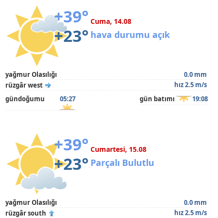
+39°
Cuma, 14.08
+23°
hava durumu açık
yağmur Olasılığı
0.0 mm
hız 2.5 m/s
rüzgâr west
gündoğumu
05:27
gün batımı
19:08
+39°
Cumartesi, 15.08
+23°
Parçalı Bulutlu
yağmur Olasılığı
0.0 mm
hız 2.5 m/s
rüzgâr south