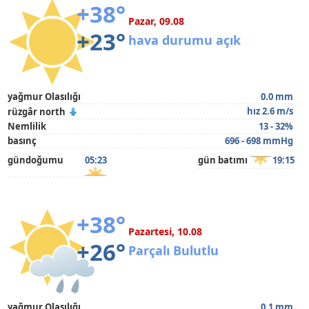
+38°
Pazar, 09.08
+23°
hava durumu açık
yağmur Olasılığı
0.0 mm
hız 2.6 m/s
rüzgâr north
Nemlilik
13 - 32%
basınç
696 - 698 mmHg
gündoğumu
05:23
gün batımı
19:15
+38°
Pazartesi, 10.08
+26°
Parçalı Bulutlu
yağmur Olasılığı
0.1 mm