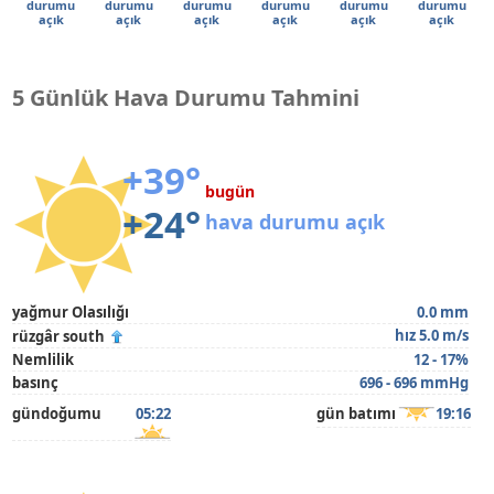
durumu
durumu
durumu
durumu
durumu
durumu
açık
açık
açık
açık
açık
açık
5 Günlük Hava Durumu Tahmini
+39°
bugün
+24°
hava durumu açık
yağmur Olasılığı
0.0 mm
hız 5.0 m/s
rüzgâr south
Nemlilik
12 - 17%
basınç
696 - 696 mmHg
gündoğumu
05:22
gün batımı
19:16