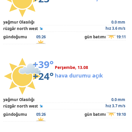
yağmur Olasılığı
0.0 mm
hız 3.6 m/s
rüzgâr north west
gündoğumu
05:26
gün batımı
19:11
+39°
Perşembe, 13.08
+24°
hava durumu açık
yağmur Olasılığı
0.0 mm
hız 3.7 m/s
rüzgâr north west
gündoğumu
05:26
gün batımı
19:10