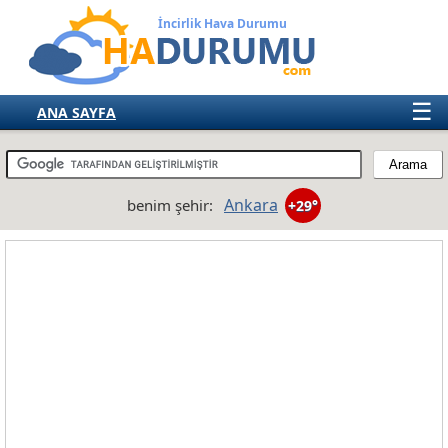
İncirlik Hava Durumu
☰
ANA SAYFA
TÜRKİYE
AVRUPA
Ankara
benim şehir:
+29°
AMERIKA
ASYA
AFRIKA
AVUSTRALYA