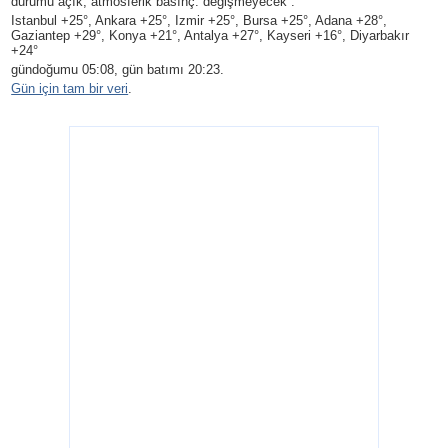
durumu açık, atmosferik basınç: değişmeyecek .
Istanbul +25°, Ankara +25°, Izmir +25°, Bursa +25°, Adana +28°,
Gaziantep +29°, Konya +21°, Antalya +27°, Kayseri +16°, Diyarbakır
+24°
gündoğumu 05:08, gün batımı 20:23.
Gün için tam bir veri
.