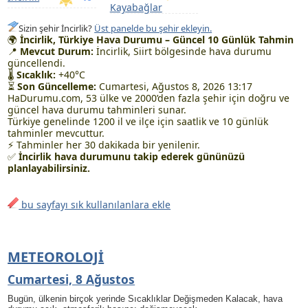
Kayabağlar
Sizin şehir İncirlik?
Üst panelde bu şehir ekleyin.
🌍
İncirlik, Türkiye Hava Durumu – Güncel 10 Günlük Tahmin
📍
Mevcut Durum:
İncirlik, Siirt bölgesinde hava durumu
güncellendi.
🌡
Sıcaklık:
+40°C
⏳
Son Güncelleme:
Cumartesi, Ağustos 8, 2026 13:17
HaDurumu.com, 53 ülke ve 2000’den fazla şehir için doğru ve
güncel hava durumu tahminleri sunar.
Türkiye genelinde 1200 il ve ilçe için saatlik ve 10 günlük
tahminler mevcuttur.
⚡ Tahminler her 30 dakikada bir yenilenir.
✅
İncirlik hava durumunu takip ederek gününüzü
planlayabilirsiniz.
bu sayfayı sık kullanılanlara ekle
METEOROLOJI
Cumartesi, 8 Ağustos
Bugün, ülkenin birçok yerinde Sıcaklıklar Değişmeden Kalacak, hava