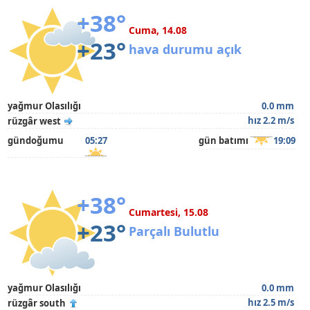
+38°
Cuma, 14.08
+23°
hava durumu açık
yağmur Olasılığı
0.0 mm
hız 2.2 m/s
rüzgâr west
gündoğumu
05:27
gün batımı
19:09
+38°
Cumartesi, 15.08
+23°
Parçalı Bulutlu
yağmur Olasılığı
0.0 mm
hız 2.5 m/s
rüzgâr south