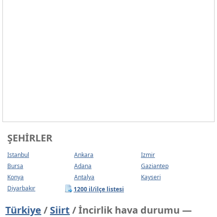
ŞEHIRLER
Istanbul
Ankara
Izmir
Bursa
Adana
Gaziantep
Konya
Antalya
Kayseri
Diyarbakır
1200 il/ilçe listesi
Türkiye
/
Siirt
/ İncirlik hava durumu —