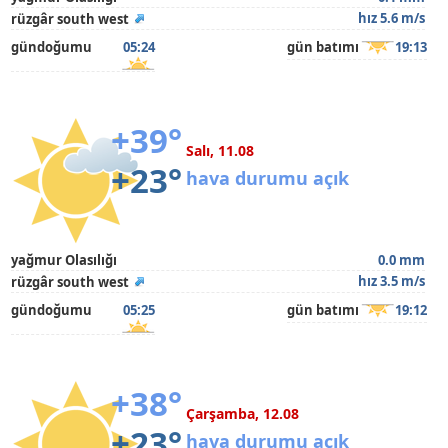
hız 5.6 m/s
rüzgâr south west
gündoğumu
05:24
gün batımı
19:13
+39°
Salı, 11.08
+23°
hava durumu açık
yağmur Olasılığı
0.0 mm
hız 3.5 m/s
rüzgâr south west
gündoğumu
05:25
gün batımı
19:12
+38°
Çarşamba, 12.08
+23°
hava durumu açık