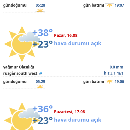
gündoğumu
05:28
gün batımı
19:07
+38°
Pazar, 16.08
+23°
hava durumu açık
yağmur Olasılığı
0.0 mm
hız 3.1 m/s
rüzgâr south west
gündoğumu
05:29
gün batımı
19:06
+36°
Pazartesi, 17.08
+23°
hava durumu açık