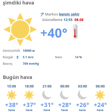
şimdiki hava
Markos
benim şehir
Güncelleme
12:55
08.08
+40°
Görünürlük
10000 м
Rüzgâr
5.1 m/s
Nem
14 %
Basınç
709 mmHg
Bugün hava
15:00
18:00
21:00
00:00
03:00
06:00
+38°
+37°
+31°
+28°
+26°
+24°
hava
hava
hava
hava
hava
hava