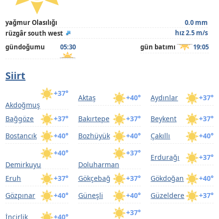
yağmur Olasılığı
0.0 mm
hız 2.5 m/s
rüzgâr south west
gündoğumu
05:30
gün batımı
19:05
Siirt
+37°
Aktaş
+40°
Aydınlar
+37°
Akdoğmuş
Bağgöze
+37°
Bakırtepe
+37°
Beykent
+37°
Bostancık
+40°
Bozhüyük
+40°
Çakıllı
+40°
+40°
+37°
Erdurağı
+37°
Demirkuyu
Doluharman
Eruh
+37°
Gökçebağ
+37°
Gökdoğan
+40°
Gözpınar
+40°
Güneşli
+40°
Güzeldere
+37°
+37°
İncirlik
+40°