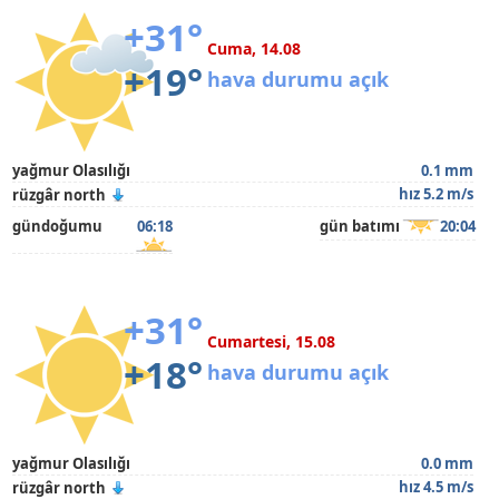
+31°
Cuma, 14.08
+19°
hava durumu açık
yağmur Olasılığı
0.1 mm
hız 5.2 m/s
rüzgâr north
gündoğumu
06:18
gün batımı
20:04
+31°
Cumartesi, 15.08
+18°
hava durumu açık
yağmur Olasılığı
0.0 mm
hız 4.5 m/s
rüzgâr north