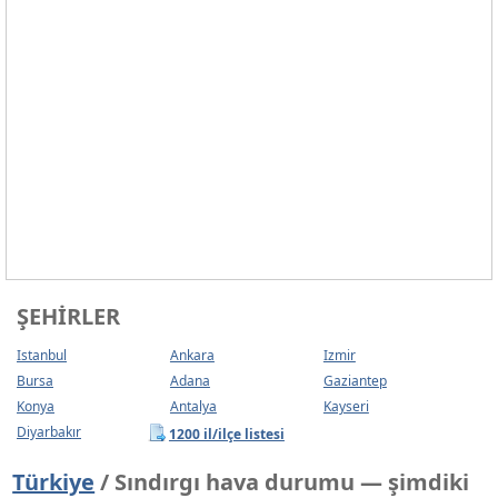
ŞEHIRLER
Istanbul
Ankara
Izmir
Bursa
Adana
Gaziantep
Konya
Antalya
Kayseri
Diyarbakır
1200 il/ilçe listesi
Türkiye
/ Sındırgı hava durumu — şimdiki