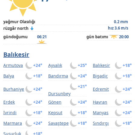
yağmur Olasılığı
0.2 mm
hız 3.6 m/s
rüzgâr north
gündoğumu
06:21
gün batımı
20:00
Balıkesir
Armutova
+24°
Ayvalık
+25°
Balıkesir
+18°
Balya
+18°
Bandırma
+24°
Bigadiç
+18°
+21°
Burhaniye
+24°
Edremit
+24°
Dursunbey
Erdek
+24°
Gönen
+24°
Havran
+24°
İvrindi
+18°
Kepsut
+18°
Manyas
+24°
Marmara
+24°
Savaştepe
+18°
Sındırgı
+18°
Susurluk
+18°