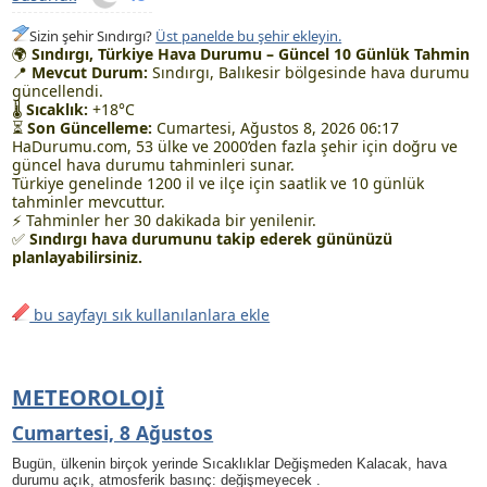
Sizin şehir Sındırgı?
Üst panelde bu şehir ekleyin.
🌍
Sındırgı, Türkiye Hava Durumu – Güncel 10 Günlük Tahmin
📍
Mevcut Durum:
Sındırgı, Balıkesir bölgesinde hava durumu
güncellendi.
🌡
Sıcaklık:
+18°C
⏳
Son Güncelleme:
Cumartesi, Ağustos 8, 2026 06:17
HaDurumu.com, 53 ülke ve 2000’den fazla şehir için doğru ve
güncel hava durumu tahminleri sunar.
Türkiye genelinde 1200 il ve ilçe için saatlik ve 10 günlük
tahminler mevcuttur.
⚡ Tahminler her 30 dakikada bir yenilenir.
✅
Sındırgı hava durumunu takip ederek gününüzü
planlayabilirsiniz.
bu sayfayı sık kullanılanlara ekle
METEOROLOJI
Cumartesi, 8 Ağustos
Bugün, ülkenin birçok yerinde Sıcaklıklar Değişmeden Kalacak, hava
durumu açık, atmosferik basınç: değişmeyecek .