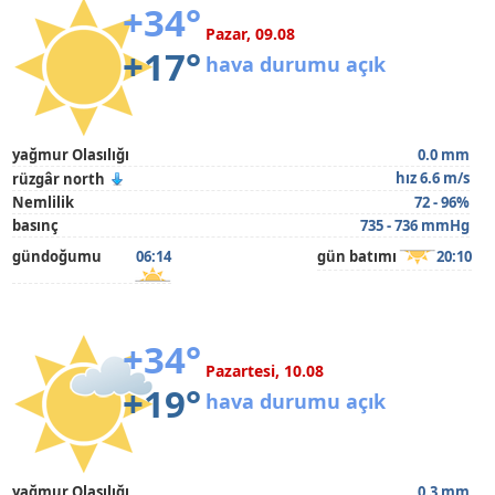
+34°
Pazar, 09.08
+17°
hava durumu açık
yağmur Olasılığı
0.0 mm
hız 6.6 m/s
rüzgâr north
Nemlilik
72 - 96%
basınç
735 - 736 mmHg
gündoğumu
06:14
gün batımı
20:10
+34°
Pazartesi, 10.08
+19°
hava durumu açık
yağmur Olasılığı
0.3 mm