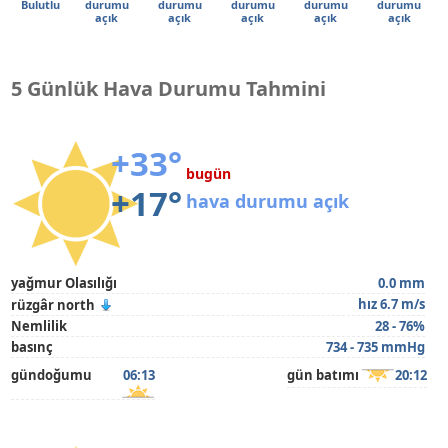
Bulutlu
durumu
durumu
durumu
durumu
durumu
açık
açık
açık
açık
açık
5 Günlük Hava Durumu Tahmini
+33°
bugün
+17°
hava durumu açık
yağmur Olasılığı
0.0 mm
hız 6.7 m/s
rüzgâr north
Nemlilik
28 - 76%
basınç
734 - 735 mmHg
gündoğumu
06:13
gün batımı
20:12