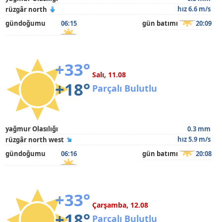
hız 6.6 m/s
rüzgâr north
gündoğumu
06:15
gün batımı
20:09
+33°
Salı, 11.08
+18°
Parçalı Bulutlu
yağmur Olasılığı
0.3 mm
hız 5.9 m/s
rüzgâr north west
gündoğumu
06:16
gün batımı
20:08
+33°
Çarşamba, 12.08
+18°
Parçalı Bulutlu