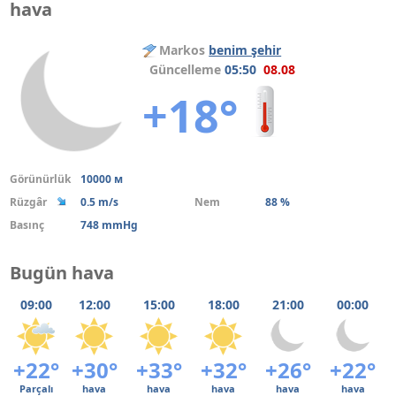
hava
Markos
benim şehir
Güncelleme
05:50
08.08
+18°
Görünürlük
10000 м
Rüzgâr
0.5 m/s
Nem
88 %
Basınç
748 mmHg
Bugün hava
09:00
12:00
15:00
18:00
21:00
00:00
+22°
+30°
+33°
+32°
+26°
+22°
Parçalı
hava
hava
hava
hava
hava