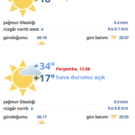
yağmur Olasılığı
0.4 mm
hız 6.1 m/s
rüzgâr north west
gündoğumu
06:16
gün batımı
20:07
+34°
Perşembe, 13.08
+17°
hava durumu açık
yağmur Olasılığı
0.0 mm
hız 6.8 m/s
rüzgâr north
gündoğumu
06:17
gün batımı
20:05