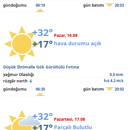
gündoğumu
06:19
gün batımı
20:03
+32°
Pazar, 16.08
+17°
hava durumu açık
Düşük İhtimalle Gök Gürültülü Fırtına
yağmur Olasılığı
0.0 mm
hız 4.2 m/s
rüzgâr north
gündoğumu
06:20
gün batımı
20:02
+32°
Pazartesi, 17.08
+17°
Parçalı Bulutlu