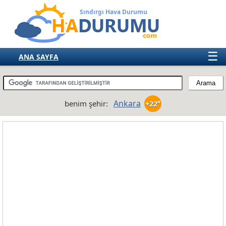
Sındırgı Hava Durumu
☰
ANA SAYFA
TÜRKİYE
AVRUPA
Ankara
benim şehir:
+22°
AMERIKA
ASYA
AFRIKA
AVUSTRALYA