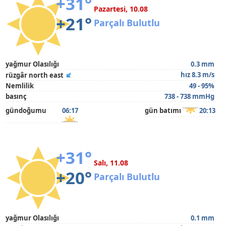
+31°
Pazartesi, 10.08
+21°
Parçalı Bulutlu
yağmur Olasılığı
0.3 mm
hız 8.3 m/s
rüzgâr north east
Nemlilik
49 - 95%
basınç
738 - 738 mmHg
gündoğumu
06:17
gün batımı
20:13
+31°
Salı, 11.08
+20°
Parçalı Bulutlu
yağmur Olasılığı
0.1 mm