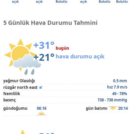
açık
açık
Bulutlu
açık
Bulutlu
Bulutlu
5 Günlük Hava Durumu Tahmini
+31°
bugün
+21°
hava durumu açık
yağmur Olasılığı
0.5 mm
hız 7.9 m/s
rüzgâr north east
Nemlilik
49 - 78%
basınç
738 - 738 mmHg
gündoğumu
06:16
gün batımı
20:14