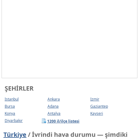
ŞEHIRLER
Istanbul
Ankara
Izmir
Bursa
Adana
Gaziantep
Konya
Antalya
Kayseri
Diyarbakır
1200 il/ilçe listesi
Türkiye
/ İvrindi hava durumu — şimdiki