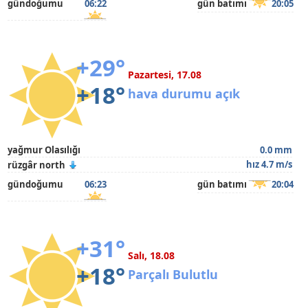
gündoğumu
06:22
gün batımı
20:05
+29°
Pazartesi, 17.08
+18°
hava durumu açık
yağmur Olasılığı
0.0 mm
hız 4.7 m/s
rüzgâr north
gündoğumu
06:23
gün batımı
20:04
+31°
Salı, 18.08
+18°
Parçalı Bulutlu