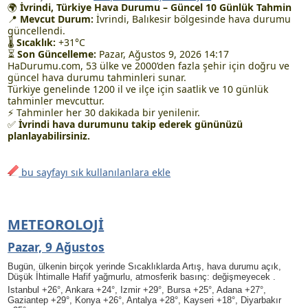
🌍
İvrindi, Türkiye Hava Durumu – Güncel 10 Günlük Tahmin
📍
Mevcut Durum:
İvrindi, Balıkesir bölgesinde hava durumu
güncellendi.
🌡
Sıcaklık:
+31°C
⏳
Son Güncelleme:
Pazar, Ağustos 9, 2026 14:17
HaDurumu.com, 53 ülke ve 2000’den fazla şehir için doğru ve
güncel hava durumu tahminleri sunar.
Türkiye genelinde 1200 il ve ilçe için saatlik ve 10 günlük
tahminler mevcuttur.
⚡ Tahminler her 30 dakikada bir yenilenir.
✅
İvrindi hava durumunu takip ederek gününüzü
planlayabilirsiniz.
bu sayfayı sık kullanılanlara ekle
METEOROLOJI
Pazar, 9 Ağustos
Bugün, ülkenin birçok yerinde Sıcaklıklarda Artış, hava durumu açık
,
Düşük İhtimalle Hafif yağmurlu
, atmosferik basınç: değişmeyecek .
Istanbul +26°, Ankara +24°, Izmir +29°, Bursa +25°, Adana +27°,
Gaziantep +29°, Konya +26°, Antalya +28°, Kayseri +18°, Diyarbakır