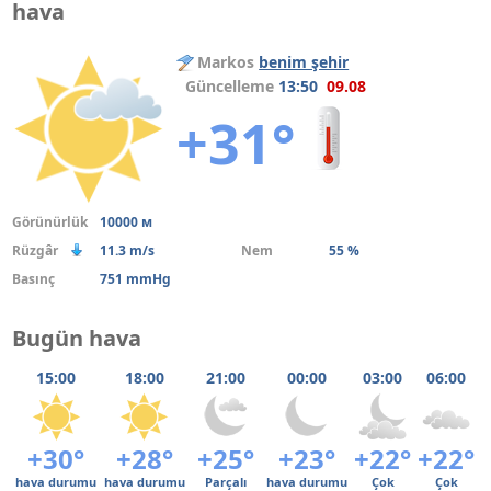
hava
Markos
benim şehir
Güncelleme
13:50
09.08
+31°
Görünürlük
10000 м
Rüzgâr
11.3 m/s
Nem
55 %
Basınç
751 mmHg
Bugün hava
15:00
18:00
21:00
00:00
03:00
06:00
+30°
+28°
+25°
+23°
+22°
+22°
hava durumu
hava durumu
Parçalı
hava durumu
Çok
Çok