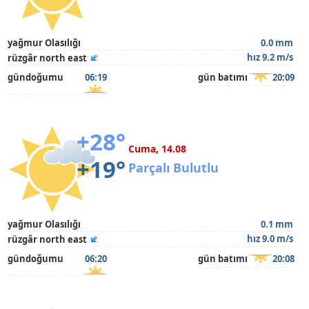
yağmur Olasılığı
0.0 mm
hız 9.2 m/s
rüzgâr north east
gündoğumu
06:19
gün batımı
20:09
+28°
Cuma, 14.08
+19°
Parçalı Bulutlu
yağmur Olasılığı
0.1 mm
hız 9.0 m/s
rüzgâr north east
gündoğumu
06:20
gün batımı
20:08