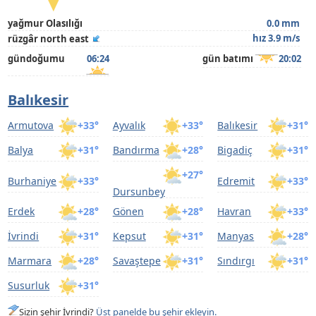
yağmur Olasılığı
0.0 mm
hız 3.9 m/s
rüzgâr north east
gündoğumu
06:24
gün batımı
20:02
Balıkesir
Armutova
+33°
Ayvalık
+33°
Balıkesir
+31°
Balya
+31°
Bandırma
+28°
Bigadiç
+31°
+27°
Burhaniye
+33°
Edremit
+33°
Dursunbey
Erdek
+28°
Gönen
+28°
Havran
+33°
İvrindi
+31°
Kepsut
+31°
Manyas
+28°
Marmara
+28°
Savaştepe
+31°
Sındırgı
+31°
Susurluk
+31°
Sizin şehir İvrindi?
Üst panelde bu şehir ekleyin.