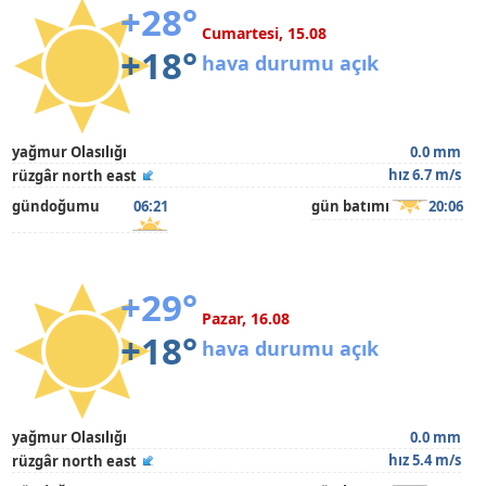
+28°
Cumartesi, 15.08
+18°
hava durumu açık
yağmur Olasılığı
0.0 mm
hız 6.7 m/s
rüzgâr north east
gündoğumu
06:21
gün batımı
20:06
+29°
Pazar, 16.08
+18°
hava durumu açık
yağmur Olasılığı
0.0 mm
hız 5.4 m/s
rüzgâr north east