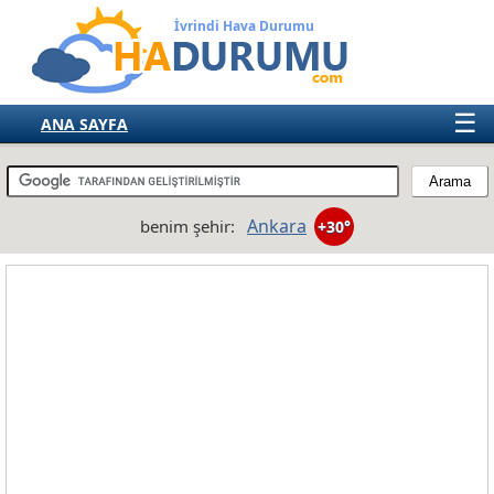
İvrindi Hava Durumu
☰
ANA SAYFA
TÜRKİYE
AVRUPA
Ankara
benim şehir:
+30°
AMERIKA
ASYA
AFRIKA
AVUSTRALYA