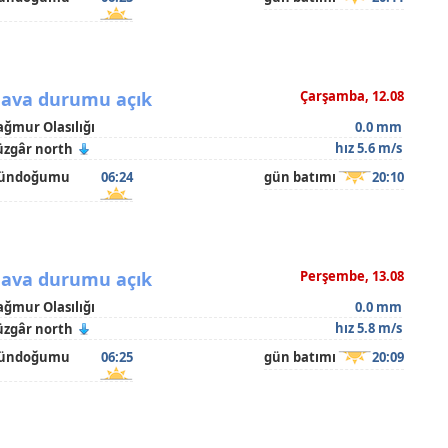
ava durumu açık
Çarşamba, 12.08
ağmur Olasılığı
0.0 mm
hız 5.6 m/s
üzgâr north
ündoğumu
06:24
gün batımı
20:10
ava durumu açık
Perşembe, 13.08
ağmur Olasılığı
0.0 mm
hız 5.8 m/s
üzgâr north
ündoğumu
06:25
gün batımı
20:09