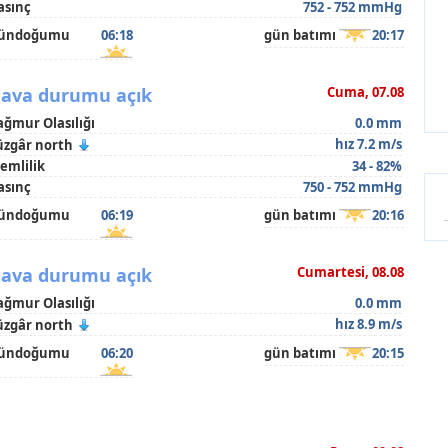
asınç
752 - 752 mmHg
ündoğumu
06:18
gün batımı
20:17
ava durumu açık
Cuma, 07.08
ağmur Olasılığı
0.0 mm
hız 7.2 m/s
üzgâr north
emlilik
34 - 82%
asınç
750 - 752 mmHg
ündoğumu
06:19
gün batımı
20:16
ava durumu açık
Cumartesi, 08.08
ağmur Olasılığı
0.0 mm
hız 8.9 m/s
üzgâr north
ündoğumu
06:20
gün batımı
20:15