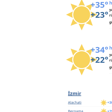
+35°
h
y
+23°
r
g
+34°
h
y
+22°
r
g
İzmir
Alachati
+3
Bergama
+2