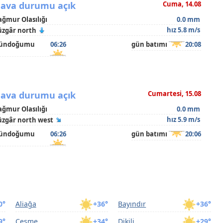
ava durumu açık
Cuma, 14.08
ağmur Olasılığı
0.0 mm
hız 5.8 m/s
üzgâr north
ündoğumu
06:26
gün batımı
20:08
ava durumu açık
Cumartesi, 15.08
ağmur Olasılığı
0.0 mm
hız 5.9 m/s
üzgâr north west
ündoğumu
06:26
gün batımı
20:06
0°
Aliağa
+36°
Bayındır
+36°
9°
Çeşme
+34°
Dikili
+29°