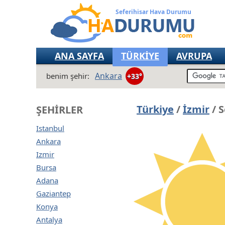
Seferihisar Hava Durumu
ANA SAYFA
TÜRKİYE
AVRUPA
Ankara
benim şehir:
+33°
Türkiye
/
İzmir
/ 
ŞEHIRLER
Istanbul
Ankara
Izmir
Bursa
Adana
Gaziantep
Konya
Antalya