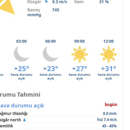
Rüzgâr
9.3 m/s
Nem
31 %
Basınç
745
mmHg
03:00
06:00
09:00
12:00
+25°
+23°
+27°
+31°
mu
hava durumu
hava durumu
hava durumu
hava durumu
açık
açık
açık
açık
urumu Tahmini
ava durumu açık
bugün
ağmur Olasılığı
0.0 mm
hız 7.4 m/s
üzgâr north
emlilik
45 - 45%