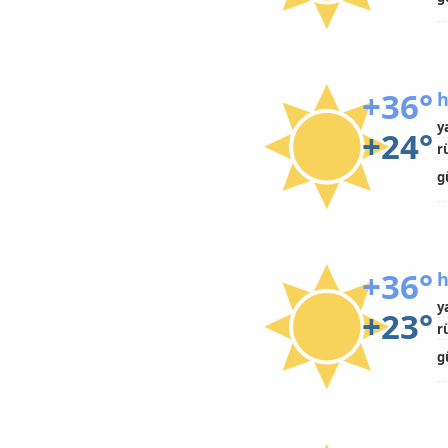
+36°
h
y
+24°
r
g
+36°
h
y
+23°
r
g