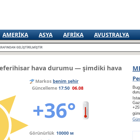
AMERIKA
ASYA
AFRIKA
AVUSTRALYA
Seferihisar hava durumu — şimdiki hava
M
Pe
Markos
benim şehir
Güncelleme
17:50
06.08
Bug
dur
Ista
+36°
Gaz
+25
gün
Gün 
Görünürlük
10000 м