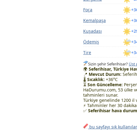
Foça
+3
Kemalpaşa
+3
Kuşadası
+2
Ödemiş
+3
Tire
+3
Sizin şehir Seferihisar?
Üst 
🌍
Seferihisar, Türkiye 
📍
Mevcut Durum:
Seferih
🌡
Sıcaklık:
+36°C
⏳
Son Güncelleme:
Perşem
HaDurumu.com, 53 ülke ve
tahminleri sunar.
Türkiye genelinde 1200 il 
⚡ Tahminler her 30 dakikad
✅
Seferihisar hava durum
bu sayfayı sık kullanıla