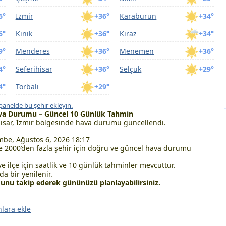
6°
Izmir
+36°
Karaburun
+34°
6°
Kınık
+36°
Kiraz
+34°
9°
Menderes
+36°
Menemen
+36°
4°
Seferihisar
+36°
Selçuk
+29°
4°
Torbalı
+29°
panelde bu şehir ekleyin.
Hava Durumu – Güncel 10 Günlük Tahmin
isar, İzmir bölgesinde hava durumu güncellendi.
be, Ağustos 6, 2026 18:17
 2000’den fazla şehir için doğru ve güncel hava durumu
ve ilçe için saatlik ve 10 günlük tahminler mevcuttur.
a bir yenilenir.
unu takip ederek gününüzü planlayabilirsiniz.
nlara ekle