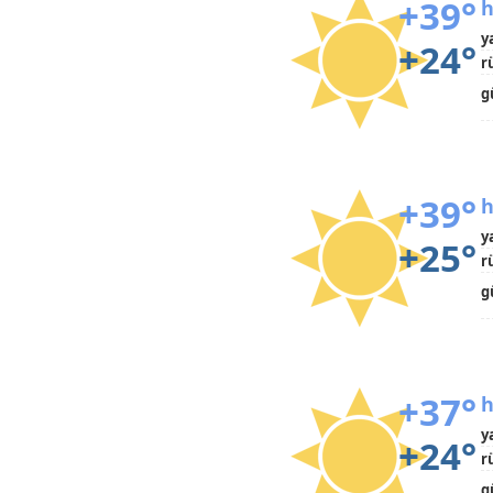
+39°
h
y
+24°
r
g
+39°
h
y
+25°
r
g
+37°
h
y
+24°
r
g