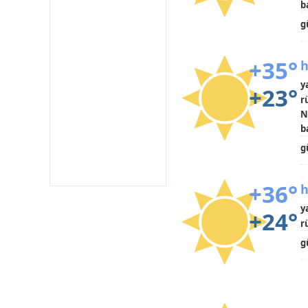
b
g
+35°
h
y
+23°
r
N
b
g
+36°
h
y
+24°
r
g