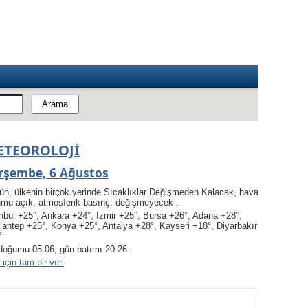
ETEOROLOJI
rşembe, 6 Ağustos
ün, ülkenin birçok yerinde Sıcaklıklar Değişmeden Kalacak, hava
umu açık, atmosferik basınç: değişmeyecek .
nbul +25°, Ankara +24°, Izmir +25°, Bursa +26°, Adana +28°,
iantep +25°, Konya +25°, Antalya +28°, Kayseri +18°, Diyarbakır
°
doğumu 05:06, gün batımı 20:26.
için tam bir veri
.