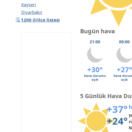
Kayseri
Diyarbakır
1200 il/ilçe listesi
Bugün hava
21:00
00:00
+30°
+27°
hava durumu
hava duru
açık
açık
5 Günlük Hava D
+37°
h
y
+24°
r
N