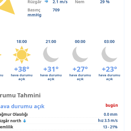
Rüzgâr
2.1 m/s
Nem
29 %
Basınç
709
mmHg
18:00
21:00
00:00
03:00
+38°
+31°
+27°
+23°
mu
hava durumu
hava durumu
hava durumu
hava durumu
açık
açık
açık
açık
urumu Tahmini
ava durumu açık
bugün
ağmur Olasılığı
0.0 mm
hız 3.5 m/s
üzgâr north
emlilik
13 - 21%