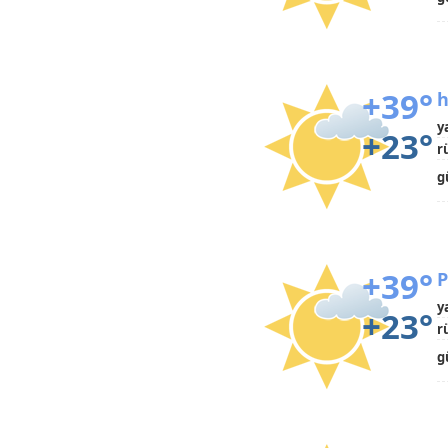
+39°
h
y
+23°
r
g
+39°
P
y
+23°
r
g