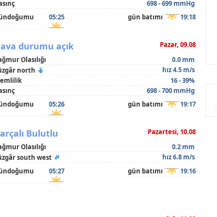
asınç
698 - 699 mmHg
ündoğumu
05:25
gün batımı
19:18
ava durumu açık
Pazar, 09.08
ağmur Olasılığı
0.0 mm
hız 4.5 m/s
üzgâr north
emlilik
16 - 39%
asınç
698 - 700 mmHg
ündoğumu
05:26
gün batımı
19:17
arçalı Bulutlu
Pazartesi, 10.08
ağmur Olasılığı
0.2 mm
hız 6.8 m/s
üzgâr south west
ündoğumu
05:27
gün batımı
19:16