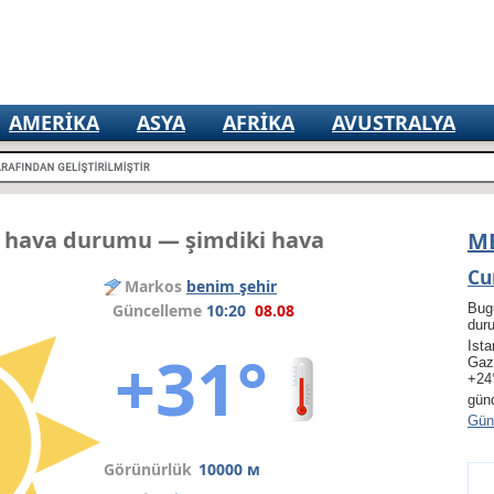
AMERIKA
ASYA
AFRIKA
AVUSTRALYA
r hava durumu — şimdiki hava
M
Cu
Markos
benim şehir
Güncelleme
10:20
08.08
Bug
dur
Ista
+31°
Gaz
+24
gün
Gün 
Görünürlük
10000 м