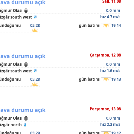
ava durumu açık
Salı, 11.08
ağmur Olasılığı
0.0 mm
hız 4.7 m/s
üzgâr south west
ündoğumu
05:28
gün batımı
19:14
ava durumu açık
Çarşamba, 12.08
ağmur Olasılığı
0.0 mm
hız 1.6 m/s
üzgâr south west
ündoğumu
05:28
gün batımı
19:13
ava durumu açık
Perşembe, 13.08
ağmur Olasılığı
0.0 mm
hız 2.3 m/s
üzgâr north
ündoğumu
05:29
gün batımı
19:12