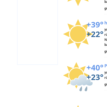
b
g
+39°
h
y
+22°
r
N
b
g
+40°
P
y
+23°
r
g