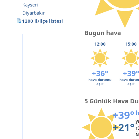
Kayseri
Diyarbakır
1200 il/ilçe listesi
Bugün hava
12:00
15:00
+36°
+39°
hava durumu
hava duru
açık
açık
5 Günlük Hava D
+39°
h
y
+21°
r
N