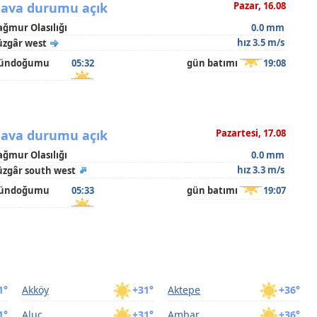
ava durumu açık
Pazar, 16.08
ağmur Olasılığı
0.0 mm
hız 3.5 m/s
üzgâr west
ündoğumu
05:32
gün batımı
19:08
ava durumu açık
Pazartesi, 17.08
ağmur Olasılığı
0.0 mm
hız 3.3 m/s
üzgâr south west
ündoğumu
05:33
gün batımı
19:07
1°
Akköy
+31°
Aktepe
+36°
1°
Aluç
+31°
Ambar
+36°