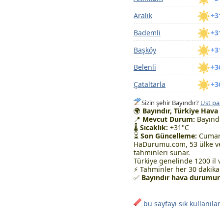
Aralık
+3
Bademli
+3
Başköy
+3
Belenli
+3
Çataltarla
+3
Sizin şehir Bayındır?
Üst pa
🌍
Bayındır, Türkiye Hav
📍
Mevcut Durum:
Bayındı
🌡
Sıcaklık:
+31°C
⏳
Son Güncelleme:
Cumart
HaDurumu.com, 53 ülke ve
tahminleri sunar.
Türkiye genelinde 1200 il 
⚡ Tahminler her 30 dakikad
✅
Bayındır hava durumunu
bu sayfayı sık kullanıla