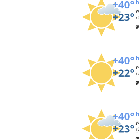
+40°
h
y
+23°
r
g
+40°
h
y
+22°
r
g
+40°
h
y
+23°
r
g