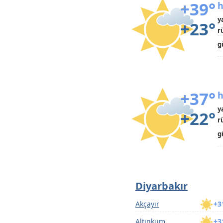
+39°
h
y
+23°
r
g
+37°
h
y
+22°
r
g
Diyarbakır
Akçayır
+3
Altınkum
+3