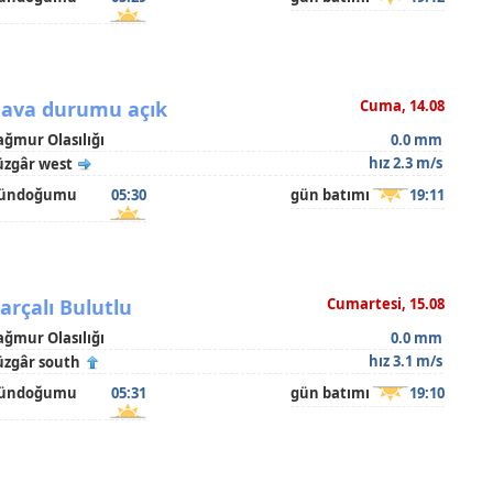
ava durumu açık
Cuma, 14.08
ağmur Olasılığı
0.0 mm
hız 2.3 m/s
üzgâr west
ündoğumu
05:30
gün batımı
19:11
arçalı Bulutlu
Cumartesi, 15.08
ağmur Olasılığı
0.0 mm
hız 3.1 m/s
üzgâr south
ündoğumu
05:31
gün batımı
19:10