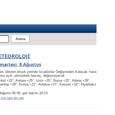
ETEOROLOJI
martesi, 8 Ağustos
ün, ülkenin birçok yerinde Sıcaklıklar Değişmeden Kalacak, hava
umu açık, atmosferik basınç: değişmeyecek .
nbul +25°, Ankara +25°, Izmir +25°, Bursa +25°, Adana +28°,
iantep +29°, Konya +21°, Antalya +27°, Kayseri +16°, Diyarbakır
°
doğumu 05:08, gün batımı 20:23.
için tam bir veri
.