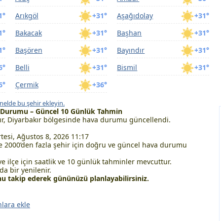
1°
Arıkgöl
+31°
Aşağıdolay
+31°
1°
Bakacak
+31°
Başhan
+31°
1°
Başören
+31°
Bayındır
+31°
6°
Belli
+31°
Bismil
+31°
6°
Çermik
+36°
nelde bu şehir ekleyin.
a Durumu – Güncel 10 Günlük Tahmin
r, Diyarbakır bölgesinde hava durumu güncellendi.
esi, Ağustos 8, 2026 11:17
 2000’den fazla şehir için doğru ve güncel hava durumu
ve ilçe için saatlik ve 10 günlük tahminler mevcuttur.
a bir yenilenir.
 takip ederek gününüzü planlayabilirsiniz.
nlara ekle