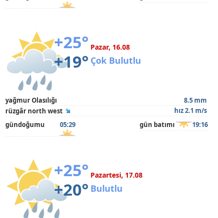
+25°
Pazar, 16.08
+19°
Çok Bulutlu
yağmur Olasılığı
8.5 mm
hız 2.1 m/s
rüzgâr north west
gündoğumu
05:29
gün batımı
19:16
+25°
Pazartesi, 17.08
+20°
Bulutlu