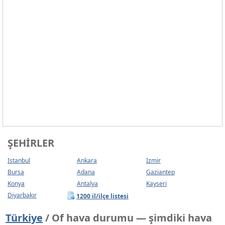
ŞEHIRLER
Istanbul
Ankara
Izmir
Bursa
Adana
Gaziantep
Konya
Antalya
Kayseri
Diyarbakır
1200 il/ilçe listesi
Türkiye
/ Of hava durumu — şimdiki hava