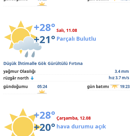
+28°
Salı, 11.08
+21°
Parçalı Bulutlu
Düşük İhtimalle Gök Gürültülü Fırtına
yağmur Olasılığı
3.4 mm
hız 3.7 m/s
rüzgâr north
gündoğumu
05:24
gün batımı
19:23
+28°
Çarşamba, 12.08
+20°
hava durumu açık