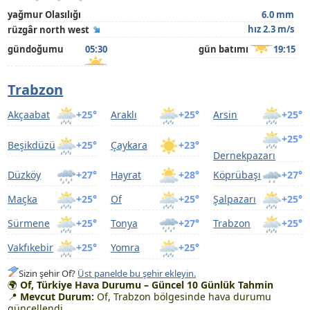
yağmur Olasılığı
6.0 mm
hız 2.3 m/s
rüzgâr north west
gündoğumu
05:30
gün batımı
19:15
Trabzon
Akçaabat
+25°
Araklı
+25°
Arsin
+25°
+25°
Beşikdüzü
+25°
Çaykara
+23°
Dernekpazarı
Düzköy
+27°
Hayrat
+28°
Köprübaşı
+27°
Maçka
+25°
Of
+25°
Şalpazarı
+25°
Sürmene
+25°
Tonya
+27°
Trabzon
+25°
Vakfıkebir
+25°
Yomra
+25°
Sizin şehir Of?
Üst panelde bu şehir ekleyin.
🌍
Of, Türkiye Hava Durumu – Güncel 10 Günlük Tahmin
📍
Mevcut Durum:
Of, Trabzon bölgesinde hava durumu
güncellendi.