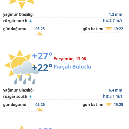
yağmur Olasılığı
1.3 mm
hız 2.7 m/s
rüzgâr north
gündoğumu
05:25
gün batımı
19:22
+27°
Perşembe, 13.08
+22°
Parçalı Bulutlu
yağmur Olasılığı
6.4 mm
hız 3.1 m/s
rüzgâr south
gündoğumu
05:26
gün batımı
19:20