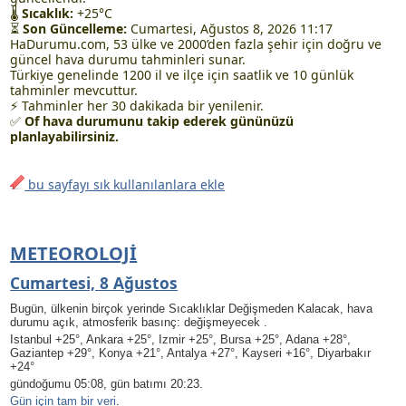
🌡
Sıcaklık:
+25°C
⏳
Son Güncelleme:
Cumartesi, Ağustos 8, 2026 11:17
HaDurumu.com, 53 ülke ve 2000’den fazla şehir için doğru ve
güncel hava durumu tahminleri sunar.
Türkiye genelinde 1200 il ve ilçe için saatlik ve 10 günlük
tahminler mevcuttur.
⚡ Tahminler her 30 dakikada bir yenilenir.
✅
Of hava durumunu takip ederek gününüzü
planlayabilirsiniz.
bu sayfayı sık kullanılanlara ekle
METEOROLOJI
Cumartesi, 8 Ağustos
Bugün, ülkenin birçok yerinde Sıcaklıklar Değişmeden Kalacak, hava
durumu açık, atmosferik basınç: değişmeyecek .
Istanbul +25°, Ankara +25°, Izmir +25°, Bursa +25°, Adana +28°,
Gaziantep +29°, Konya +21°, Antalya +27°, Kayseri +16°, Diyarbakır
+24°
gündoğumu 05:08, gün batımı 20:23.
Gün için tam bir veri
.