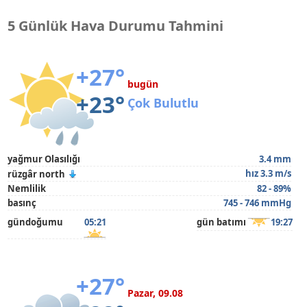
5 Günlük Hava Durumu Tahmini
+27°
bugün
+23°
Çok Bulutlu
yağmur Olasılığı
3.4 mm
hız 3.3 m/s
rüzgâr north
Nemlilik
82 - 89%
basınç
745 - 746 mmHg
gündoğumu
05:21
gün batımı
19:27
+27°
Pazar, 09.08