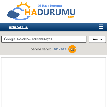
Of Hava Durumu
☰
ANA SAYFA
TÜRKİYE
AVRUPA
Ankara
benim şehir:
+25°
AMERIKA
ASYA
AFRIKA
AVUSTRALYA