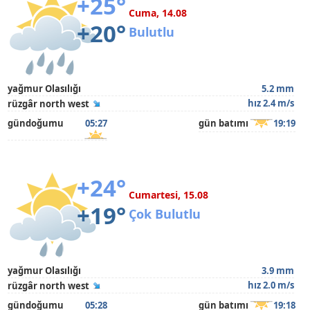
+25°
Cuma, 14.08
+20°
Bulutlu
yağmur Olasılığı
5.2 mm
hız 2.4 m/s
rüzgâr north west
gündoğumu
05:27
gün batımı
19:19
+24°
Cumartesi, 15.08
+19°
Çok Bulutlu
yağmur Olasılığı
3.9 mm
hız 2.0 m/s
rüzgâr north west
gündoğumu
05:28
gün batımı
19:18