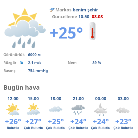
Markos
benim şehir
Güncelleme
10:50
08.08
+25°
Görünürlük
6000 м
Rüzgâr
2.1 m/s
Nem
89 %
Basınç
754 mmHg
Bugün hava
12:00
15:00
18:00
21:00
00:00
03:00
+26°
+27°
+25°
+24°
+24°
+23°
Bulutlu
Çok Bulutlu
Çok Bulutlu
Çok Bulutlu
Çok Bulutlu
Çok Bulutlu