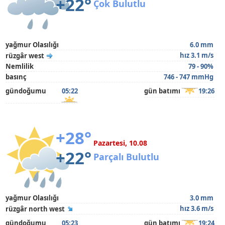
+22°
Çok Bulutlu
yağmur Olasılığı
6.0 mm
hız 3.1 m/s
rüzgâr west
Nemlilik
79 - 90%
basınç
746 - 747 mmHg
gündoğumu
05:22
gün batımı
19:26
+28°
Pazartesi, 10.08
+22°
Parçalı Bulutlu
yağmur Olasılığı
3.0 mm
hız 3.6 m/s
rüzgâr north west
gündoğumu
05:23
gün batımı
19:24