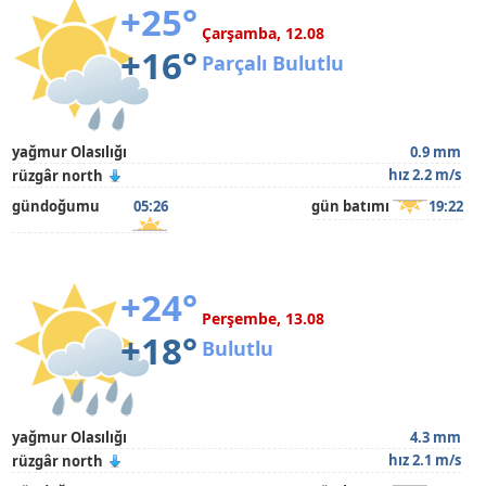
+25°
Çarşamba, 12.08
+16°
Parçalı Bulutlu
yağmur Olasılığı
0.9 mm
hız 2.2 m/s
rüzgâr north
gündoğumu
05:26
gün batımı
19:22
+24°
Perşembe, 13.08
+18°
Bulutlu
yağmur Olasılığı
4.3 mm
hız 2.1 m/s
rüzgâr north