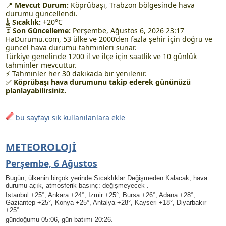
📍
Mevcut Durum:
Köprübaşı, Trabzon bölgesinde hava
durumu güncellendi.
🌡
Sıcaklık:
+20°C
⏳
Son Güncelleme:
Perşembe, Ağustos 6, 2026 23:17
HaDurumu.com, 53 ülke ve 2000’den fazla şehir için doğru ve
güncel hava durumu tahminleri sunar.
Türkiye genelinde 1200 il ve ilçe için saatlik ve 10 günlük
tahminler mevcuttur.
⚡ Tahminler her 30 dakikada bir yenilenir.
✅
Köprübaşı hava durumunu takip ederek gününüzü
planlayabilirsiniz.
bu sayfayı sık kullanılanlara ekle
METEOROLOJI
Perşembe, 6 Ağustos
Bugün, ülkenin birçok yerinde Sıcaklıklar Değişmeden Kalacak, hava
durumu açık, atmosferik basınç: değişmeyecek .
Istanbul +25°, Ankara +24°, Izmir +25°, Bursa +26°, Adana +28°,
Gaziantep +25°, Konya +25°, Antalya +28°, Kayseri +18°, Diyarbakır
+25°
gündoğumu 05:06, gün batımı 20:26.