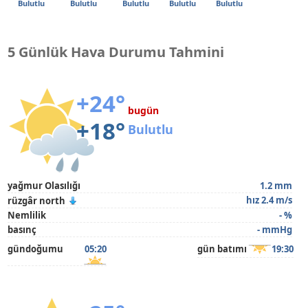
Bulutlu
Bulutlu
Bulutlu
Bulutlu
Bulutlu
5 Günlük Hava Durumu Tahmini
+24°
bugün
+18°
Bulutlu
yağmur Olasılığı
1.2 mm
hız 2.4 m/s
rüzgâr north
Nemlilik
- %
basınç
- mmHg
gündoğumu
05:20
gün batımı
19:30