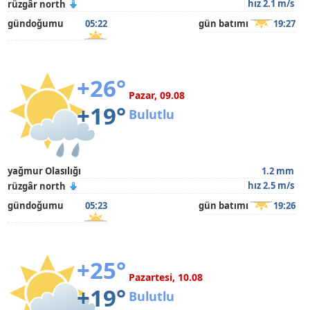
hız 2.1 m/s
rüzgâr north
gündoğumu
05:22
gün batımı
19:27
+26°
Pazar, 09.08
+19°
Bulutlu
yağmur Olasılığı
1.2 mm
hız 2.5 m/s
rüzgâr north
gündoğumu
05:23
gün batımı
19:26
+25°
Pazartesi, 10.08
+19°
Bulutlu