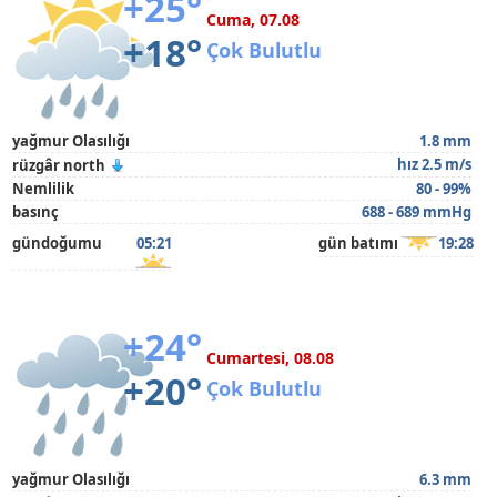
+25°
Cuma, 07.08
+18°
Çok Bulutlu
yağmur Olasılığı
1.8 mm
hız 2.5 m/s
rüzgâr north
Nemlilik
80 - 99%
basınç
688 - 689 mmHg
gündoğumu
05:21
gün batımı
19:28
+24°
Cumartesi, 08.08
+20°
Çok Bulutlu
yağmur Olasılığı
6.3 mm