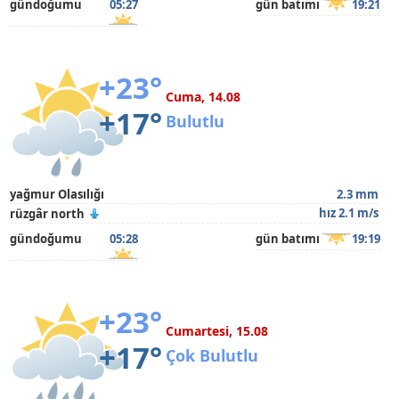
gündoğumu
05:27
gün batımı
19:21
+23°
Cuma, 14.08
+17°
Bulutlu
yağmur Olasılığı
2.3 mm
hız 2.1 m/s
rüzgâr north
gündoğumu
05:28
gün batımı
19:19
+23°
Cumartesi, 15.08
+17°
Çok Bulutlu