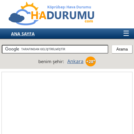
Köprübaşı Hava Durumu
☰
ANA SAYFA
TÜRKİYE
AVRUPA
Ankara
benim şehir:
+28°
AMERIKA
ASYA
AFRIKA
AVUSTRALYA