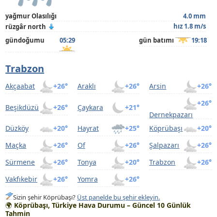
yağmur Olasılığı
4.0 mm
hız 1.8 m/s
rüzgâr north
gündoğumu
05:29
gün batımı
19:18
Trabzon
Akçaabat
+26°
Araklı
+26°
Arsin
+26°
+26°
Beşikdüzü
+26°
Çaykara
+21°
Dernekpazarı
Düzköy
+20°
Hayrat
+25°
Köprübaşı
+20°
Maçka
+26°
Of
+26°
Şalpazarı
+26°
Sürmene
+26°
Tonya
+20°
Trabzon
+26°
Vakfıkebir
+26°
Yomra
+26°
Sizin şehir Köprübaşı?
Üst panelde bu şehir ekleyin.
🌍
Köprübaşı, Türkiye Hava Durumu – Güncel 10 Günlük
Tahmin