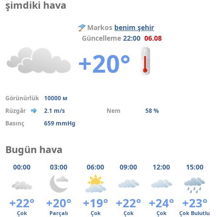
şimdiki hava
Markos
benim şehir
Güncelleme
22:00
06.08
+20°
Görünürlük
10000 м
Rüzgâr
2.1 m/s
Nem
58 %
Basınç
659 mmHg
Bugün hava
00:00
03:00
06:00
09:00
12:00
15:00
+22°
+20°
+19°
+22°
+24°
+23°
Çok
Parçalı
Çok
Çok
Çok
Çok Bulutlu