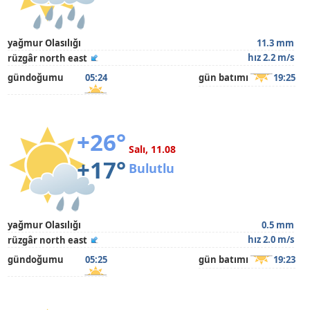
yağmur Olasılığı
11.3 mm
hız 2.2 m/s
rüzgâr north east
gündoğumu
05:24
gün batımı
19:25
+26°
Salı, 11.08
+17°
Bulutlu
yağmur Olasılığı
0.5 mm
hız 2.0 m/s
rüzgâr north east
gündoğumu
05:25
gün batımı
19:23