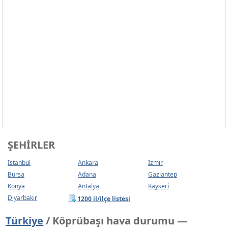
ŞEHIRLER
Istanbul
Ankara
Izmir
Bursa
Adana
Gaziantep
Konya
Antalya
Kayseri
Diyarbakır
1200 il/ilçe listesi
Türkiye
/ Köprübaşı hava durumu —