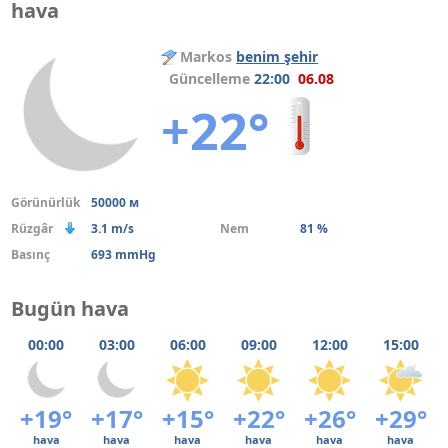
hava
Markos
benim şehir
Güncelleme
22:00
06.08
+22°
Görünürlük
50000 м
Rüzgâr
3.1 m/s
Nem
81 %
Basınç
693 mmHg
Bugün hava
00:00
03:00
06:00
09:00
12:00
15:00
+19°
+17°
+15°
+22°
+26°
+29°
hava
hava
hava
hava
hava
hava