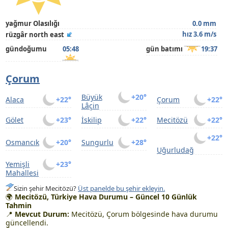
yağmur Olasılığı
0.0 mm
hız 3.6 m/s
rüzgâr north east
gündoğumu
05:48
gün batımı
19:37
Çorum
Büyük
+20°
Alaca
+22°
Çorum
+22°
Lâçin
Gölet
+23°
İskilip
+22°
Mecitözü
+22°
+22°
Osmancık
+20°
Sungurlu
+28°
Uğurludağ
Yemişli
+23°
Mahallesi
Sizin şehir Mecitözü?
Üst panelde bu şehir ekleyin.
🌍
Mecitözü, Türkiye Hava Durumu – Güncel 10 Günlük
Tahmin
📍
Mevcut Durum:
Mecitözü, Çorum bölgesinde hava durumu
güncellendi.