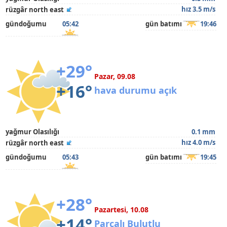
hız 3.5 m/s
rüzgâr north east
gündoğumu
05:42
gün batımı
19:46
+29°
Pazar, 09.08
+16°
hava durumu açık
yağmur Olasılığı
0.1 mm
hız 4.0 m/s
rüzgâr north east
gündoğumu
05:43
gün batımı
19:45
+28°
Pazartesi, 10.08
+14°
Parçalı Bulutlu