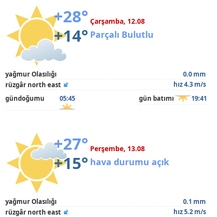
+28°
Çarşamba, 12.08
+14°
Parçalı Bulutlu
yağmur Olasılığı
0.0 mm
hız 4.3 m/s
rüzgâr north east
gündoğumu
05:45
gün batımı
19:41
+27°
Perşembe, 13.08
+15°
hava durumu açık
yağmur Olasılığı
0.1 mm
hız 5.2 m/s
rüzgâr north east