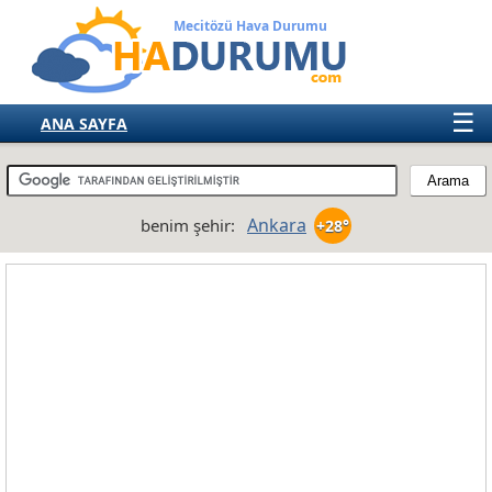
Mecitözü Hava Durumu
☰
ANA SAYFA
TÜRKİYE
AVRUPA
Ankara
benim şehir:
+28°
AMERIKA
ASYA
AFRIKA
AVUSTRALYA