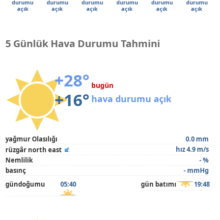
durumu
durumu
durumu
durumu
durumu
durumu
açık
açık
açık
açık
açık
açık
5 Günlük Hava Durumu Tahmini
+28°
bugün
+16°
hava durumu açık
yağmur Olasılığı
0.0 mm
hız 4.9 m/s
rüzgâr north east
Nemlilik
- %
basınç
- mmHg
gündoğumu
05:40
gün batımı
19:48