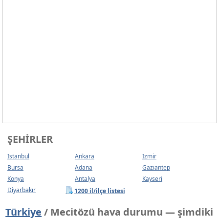
ŞEHIRLER
Istanbul
Ankara
Izmir
Bursa
Adana
Gaziantep
Konya
Antalya
Kayseri
Diyarbakır
1200 il/ilçe listesi
Türkiye
/ Mecitözü hava durumu — şimdiki