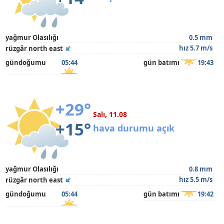
yağmur Olasılığı
0.5 mm
hız 5.7 m/s
rüzgâr north east
gündoğumu
05:44
gün batımı
19:43
+29°
Salı, 11.08
+15°
hava durumu açık
yağmur Olasılığı
0.8 mm
hız 5.5 m/s
rüzgâr north east
gündoğumu
05:44
gün batımı
19:42