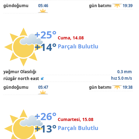
gündoğumu
05:46
gün batımı
19:39
+25°
Cuma, 14.08
+14°
Parçalı Bulutlu
yağmur Olasılığı
0.3 mm
hız 5.0 m/s
rüzgâr north east
gündoğumu
05:47
gün batımı
19:38
+26°
Cumartesi, 15.08
+13°
Parçalı Bulutlu