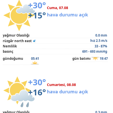
+30°
Cuma, 07.08
+15°
hava durumu açık
yağmur Olasılığı
0.0 mm
hız 2.5 m/s
rüzgâr north east
Nemlilik
33 - 87%
basınç
691 - 693 mmHg
gündoğumu
05:41
gün batımı
19:47
+30°
Cumartesi, 08.08
+16°
hava durumu açık
yağmur Olasılığı
0.3 mm