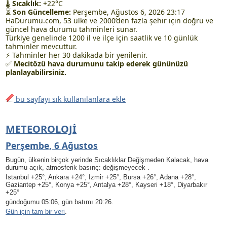
🌡
Sıcaklık:
+22°C
⏳
Son Güncelleme:
Perşembe, Ağustos 6, 2026 23:17
HaDurumu.com, 53 ülke ve 2000’den fazla şehir için doğru ve
güncel hava durumu tahminleri sunar.
Türkiye genelinde 1200 il ve ilçe için saatlik ve 10 günlük
tahminler mevcuttur.
⚡ Tahminler her 30 dakikada bir yenilenir.
✅
Mecitözü hava durumunu takip ederek gününüzü
planlayabilirsiniz.
bu sayfayı sık kullanılanlara ekle
METEOROLOJI
Perşembe, 6 Ağustos
Bugün, ülkenin birçok yerinde Sıcaklıklar Değişmeden Kalacak, hava
durumu açık, atmosferik basınç: değişmeyecek .
Istanbul +25°, Ankara +24°, Izmir +25°, Bursa +26°, Adana +28°,
Gaziantep +25°, Konya +25°, Antalya +28°, Kayseri +18°, Diyarbakır
+25°
gündoğumu 05:06, gün batımı 20:26.
Gün için tam bir veri
.