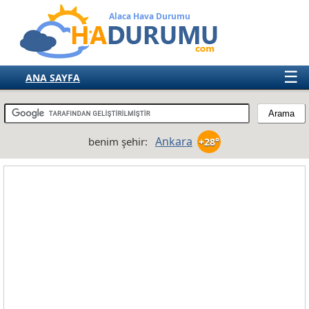
Alaca Hava Durumu
☰
ANA SAYFA
TÜRKİYE
AVRUPA
Ankara
benim şehir:
+28°
AMERIKA
ASYA
AFRIKA
AVUSTRALYA