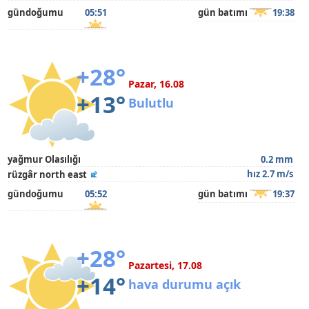
gündoğumu
05:51
gün batımı
19:38
+28°
Pazar, 16.08
+13°
Bulutlu
yağmur Olasılığı
0.2 mm
hız 2.7 m/s
rüzgâr north east
gündoğumu
05:52
gün batımı
19:37
+28°
Pazartesi, 17.08
+14°
hava durumu açık