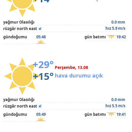
yağmur Olasılığı
0.0 mm
hız 5.9 m/s
rüzgâr north east
gündoğumu
05:48
gün batımı
19:42
+29°
Perşembe, 13.08
+15°
hava durumu açık
yağmur Olasılığı
0.0 mm
hız 5.5 m/s
rüzgâr north east
gündoğumu
05:49
gün batımı
19:41