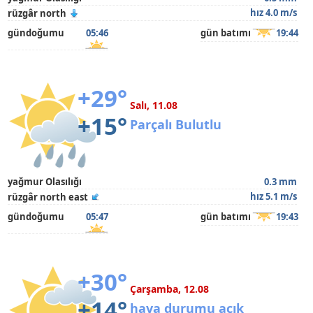
hız 4.0 m/s
rüzgâr north
gündoğumu
05:46
gün batımı
19:44
+29°
Salı, 11.08
+15°
Parçalı Bulutlu
yağmur Olasılığı
0.3 mm
hız 5.1 m/s
rüzgâr north east
gündoğumu
05:47
gün batımı
19:43
+30°
Çarşamba, 12.08
+14°
hava durumu açık