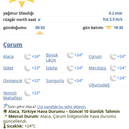
yağmur Olasılığı
0.2 mm
hız 2.5 m/s
rüzgâr north east
gündoğumu
05:53
gün batımı
19:35
Çorum
Büyük
+24°
Alaca
+24°
Çorum
+24°
Lâçin
Gölet
+23°
İskilip
+24°
Mecitözü
+24°
+24°
Osmancık
+22°
Sungurlu
+24°
Uğurludağ
Yemişli
+23°
Mahallesi
Sizin şehir Alaca?
Üst panelde bu şehir ekleyin.
🌍
Alaca, Türkiye Hava Durumu – Güncel 10 Günlük Tahmin
📍
Mevcut Durum:
Alaca, Çorum bölgesinde hava durumu
güncellendi.
🌡
Sıcaklık:
+24°C