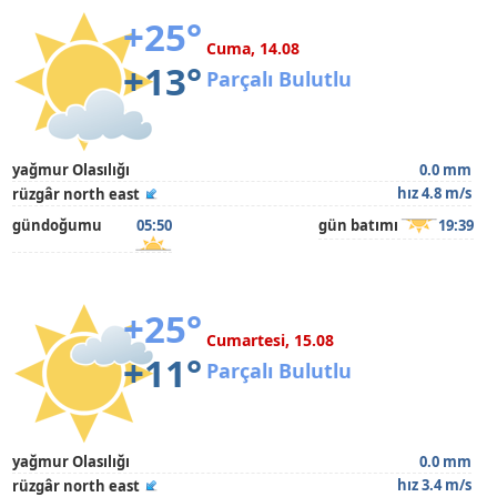
+25°
Cuma, 14.08
+13°
Parçalı Bulutlu
yağmur Olasılığı
0.0 mm
hız 4.8 m/s
rüzgâr north east
gündoğumu
05:50
gün batımı
19:39
+25°
Cumartesi, 15.08
+11°
Parçalı Bulutlu
yağmur Olasılığı
0.0 mm
hız 3.4 m/s
rüzgâr north east