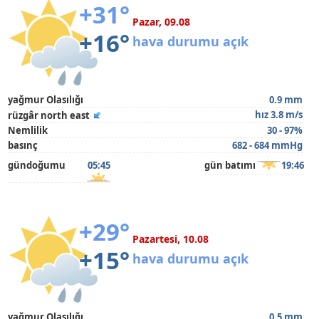
+31°
Pazar, 09.08
+16°
hava durumu açık
yağmur Olasılığı
0.9 mm
hız 3.8 m/s
rüzgâr north east
Nemlilik
30 - 97%
basınç
682 - 684 mmHg
gündoğumu
05:45
gün batımı
19:46
+29°
Pazartesi, 10.08
+15°
hava durumu açık
yağmur Olasılığı
0.5 mm