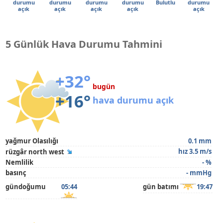
durumu
durumu
durumu
durumu
Bulutlu
durumu
açık
açık
açık
açık
açık
5 Günlük Hava Durumu Tahmini
+32°
bugün
+16°
hava durumu açık
yağmur Olasılığı
0.1 mm
hız 3.5 m/s
rüzgâr north west
Nemlilik
- %
basınç
- mmHg
gündoğumu
05:44
gün batımı
19:47