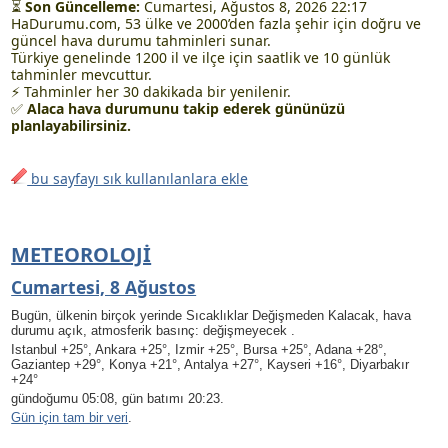
⏳
Son Güncelleme:
Cumartesi, Ağustos 8, 2026 22:17
HaDurumu.com, 53 ülke ve 2000’den fazla şehir için doğru ve
güncel hava durumu tahminleri sunar.
Türkiye genelinde 1200 il ve ilçe için saatlik ve 10 günlük
tahminler mevcuttur.
⚡ Tahminler her 30 dakikada bir yenilenir.
✅
Alaca hava durumunu takip ederek gününüzü
planlayabilirsiniz.
bu sayfayı sık kullanılanlara ekle
METEOROLOJI
Cumartesi, 8 Ağustos
Bugün, ülkenin birçok yerinde Sıcaklıklar Değişmeden Kalacak, hava
durumu açık, atmosferik basınç: değişmeyecek .
Istanbul +25°, Ankara +25°, Izmir +25°, Bursa +25°, Adana +28°,
Gaziantep +29°, Konya +21°, Antalya +27°, Kayseri +16°, Diyarbakır
+24°
gündoğumu 05:08, gün batımı 20:23.
Gün için tam bir veri
.