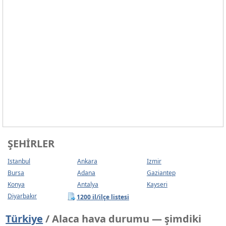
ŞEHIRLER
Istanbul
Ankara
Izmir
Bursa
Adana
Gaziantep
Konya
Antalya
Kayseri
Diyarbakır
1200 il/ilçe listesi
Türkiye
/ Alaca hava durumu — şimdiki