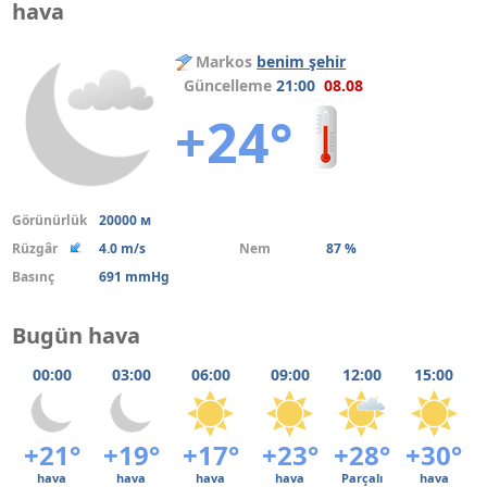
hava
Markos
benim şehir
Güncelleme
21:00
08.08
+24°
Görünürlük
20000 м
Rüzgâr
4.0 m/s
Nem
87 %
Basınç
691 mmHg
Bugün hava
00:00
03:00
06:00
09:00
12:00
15:00
+21°
+19°
+17°
+23°
+28°
+30°
hava
hava
hava
hava
Parçalı
hava