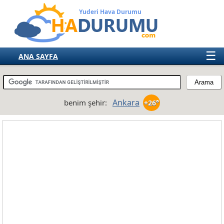
Yuderi Hava Durumu
☰
ANA SAYFA
TÜRKİYE
AVRUPA
Ankara
benim şehir:
+26°
AMERIKA
ASYA
AFRIKA
AVUSTRALYA