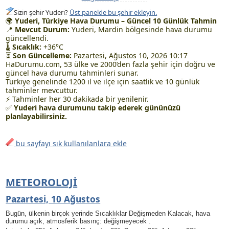
Sizin şehir Yuderi?
Üst panelde bu şehir ekleyin.
🌍
Yuderi, Türkiye Hava Durumu – Güncel 10 Günlük Tahmin
📍
Mevcut Durum:
Yuderi, Mardin bölgesinde hava durumu
güncellendi.
🌡
Sıcaklık:
+36°C
⏳
Son Güncelleme:
Pazartesi, Ağustos 10, 2026 10:17
HaDurumu.com, 53 ülke ve 2000’den fazla şehir için doğru ve
güncel hava durumu tahminleri sunar.
Türkiye genelinde 1200 il ve ilçe için saatlik ve 10 günlük
tahminler mevcuttur.
⚡ Tahminler her 30 dakikada bir yenilenir.
✅
Yuderi hava durumunu takip ederek gününüzü
planlayabilirsiniz.
bu sayfayı sık kullanılanlara ekle
METEOROLOJI
Pazartesi, 10 Ağustos
Bugün, ülkenin birçok yerinde Sıcaklıklar Değişmeden Kalacak, hava
durumu açık, atmosferik basınç: değişmeyecek .