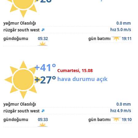
yağmur Olasılığı
0.0 mm
hız 5.0 m/s
rüzgâr south west
gündoğumu
05:32
gün batımı
19:11
+41°
Cumartesi, 15.08
+27°
hava durumu açık
yağmur Olasılığı
0.0 mm
hız 4.9 m/s
rüzgâr south west
gündoğumu
05:33
gün batımı
19:10