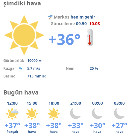
şimdiki hava
Markos
benim şehir
Güncelleme
09:50
10.08
+36°
Görünürlük
10000 м
Rüzgâr
5.7 m/s
Nem
25 %
Basınç
713 mmHg
Bugün hava
12:00
15:00
18:00
21:00
00:00
03:00
+37°
+38°
+38°
+33°
+30°
+27°
Parçalı
hava
hava
hava
hava
hava