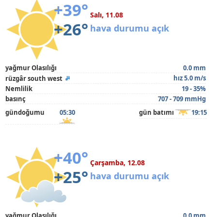
+39°
Salı, 11.08
+26°
hava durumu açık
yağmur Olasılığı
0.0 mm
hız 5.0 m/s
rüzgâr south west
Nemlilik
19 - 35%
basınç
707 - 709 mmHg
gündoğumu
05:30
gün batımı
19:15
+40°
Çarşamba, 12.08
+25°
hava durumu açık
yağmur Olasılığı
0.0 mm