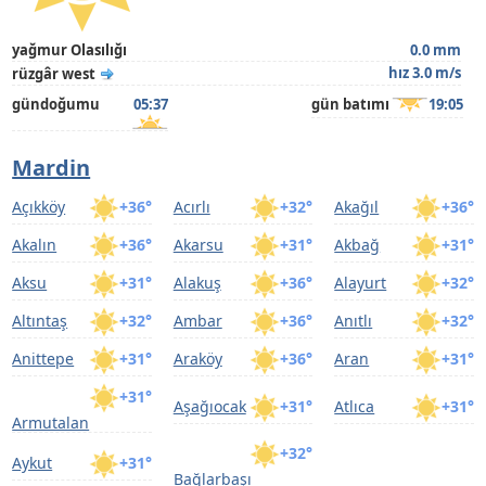
yağmur Olasılığı
0.0 mm
hız 3.0 m/s
rüzgâr west
gündoğumu
05:37
gün batımı
19:05
Mardin
Açıkköy
+36°
Acırlı
+32°
Akağıl
+36°
Akalın
+36°
Akarsu
+31°
Akbağ
+31°
Aksu
+31°
Alakuş
+36°
Alayurt
+32°
Altıntaş
+32°
Ambar
+36°
Anıtlı
+32°
Anittepe
+31°
Araköy
+36°
Aran
+31°
+31°
Aşağıocak
+31°
Atlıca
+31°
Armutalan
+32°
Aykut
+31°
Bağlarbaşı