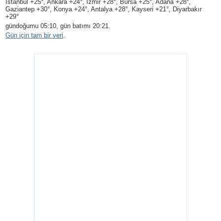
Istanbul +25°, Ankara +24°, Izmir +28°, Bursa +25°, Adana +28°,
Gaziantep +30°, Konya +24°, Antalya +28°, Kayseri +21°, Diyarbakır
+29°
gündoğumu 05:10, gün batımı 20:21.
Gün için tam bir veri
.