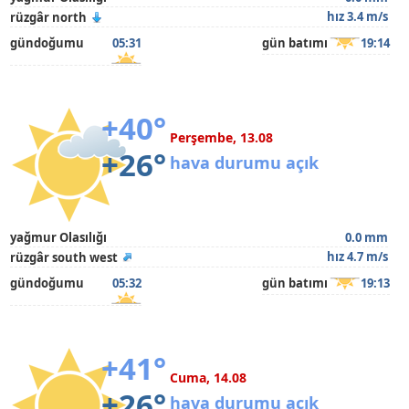
hız 3.4 m/s
rüzgâr north
gündoğumu
05:31
gün batımı
19:14
+40°
Perşembe, 13.08
+26°
hava durumu açık
yağmur Olasılığı
0.0 mm
hız 4.7 m/s
rüzgâr south west
gündoğumu
05:32
gün batımı
19:13
+41°
Cuma, 14.08
+26°
hava durumu açık