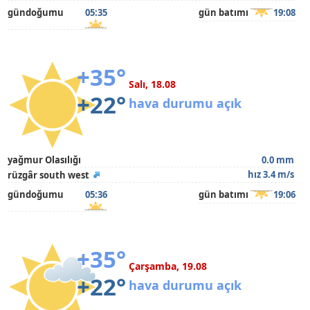
gündoğumu
05:35
gün batımı
19:08
+35°
Salı, 18.08
+22°
hava durumu açık
yağmur Olasılığı
0.0 mm
hız 3.4 m/s
rüzgâr south west
gündoğumu
05:36
gün batımı
19:06
+35°
Çarşamba, 19.08
+22°
hava durumu açık