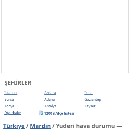
ŞEHIRLER
Istanbul
Ankara
Izmir
Bursa
Adana
Gaziantep
Konya
Antalya
Kayseri
Diyarbakır
1200 il/ilçe listesi
Türkiye
/
Mardin
/ Yuderi hava durumu —