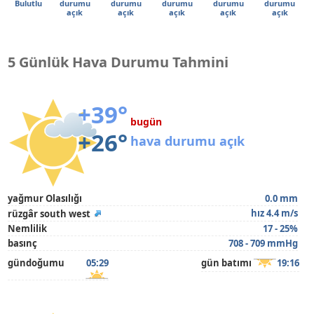
Bulutlu
durumu
durumu
durumu
durumu
durumu
açık
açık
açık
açık
açık
5 Günlük Hava Durumu Tahmini
+39°
bugün
+26°
hava durumu açık
yağmur Olasılığı
0.0 mm
hız 4.4 m/s
rüzgâr south west
Nemlilik
17 - 25%
basınç
708 - 709 mmHg
gündoğumu
05:29
gün batımı
19:16