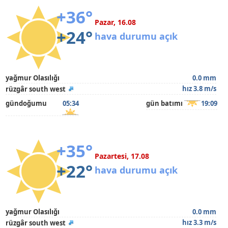
+36°
Pazar, 16.08
+24°
hava durumu açık
yağmur Olasılığı
0.0 mm
hız 3.8 m/s
rüzgâr south west
gündoğumu
05:34
gün batımı
19:09
+35°
Pazartesi, 17.08
+22°
hava durumu açık
yağmur Olasılığı
0.0 mm
hız 3.3 m/s
rüzgâr south west