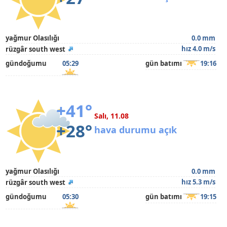
yağmur Olasılığı
0.0 mm
hız 4.0 m/s
rüzgâr south west
gündoğumu
05:29
gün batımı
19:16
+41°
Salı, 11.08
+28°
hava durumu açık
yağmur Olasılığı
0.0 mm
hız 5.3 m/s
rüzgâr south west
gündoğumu
05:30
gün batımı
19:15