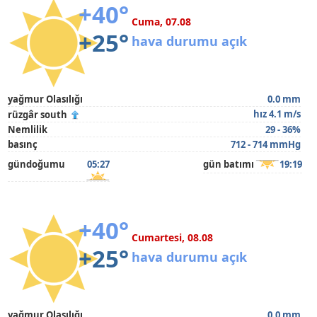
+40°
Cuma, 07.08
+25°
hava durumu açık
yağmur Olasılığı
0.0 mm
hız 4.1 m/s
rüzgâr south
Nemlilik
29 - 36%
basınç
712 - 714 mmHg
gündoğumu
05:27
gün batımı
19:19
+40°
Cumartesi, 08.08
+25°
hava durumu açık
yağmur Olasılığı
0.0 mm