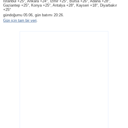
Istanbul +25°, Ankara +24°, Izmir +25°, Bursa +26°, Adana +28°,
Gaziantep +25°, Konya +25°, Antalya +28°, Kayseri +18°, Diyarbakır
+25°
gündoğumu 05:06, gün batımı 20:26.
Gün için tam bir veri
.