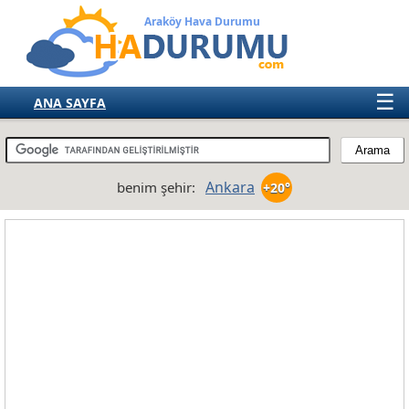
Araköy Hava Durumu
☰
ANA SAYFA
TÜRKİYE
AVRUPA
Ankara
benim şehir:
+20°
AMERIKA
ASYA
AFRIKA
AVUSTRALYA