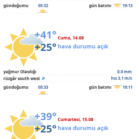
gündoğumu
05:32
gün batımı
19:13
+41°
Cuma, 14.08
+25°
hava durumu açık
yağmur Olasılığı
0.0 mm
hız 3.1 m/s
rüzgâr south west
gündoğumu
05:33
gün batımı
19:11
+39°
Cumartesi, 15.08
+25°
hava durumu açık