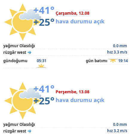
+41°
Çarşamba, 12.08
+25°
hava durumu açık
yağmur Olasılığı
0.0 mm
hız 3.3 m/s
rüzgâr west
gündoğumu
05:31
gün batımı
19:14
+41°
Perşembe, 13.08
+25°
hava durumu açık
yağmur Olasılığı
0.0 mm
hız 3.2 m/s
rüzgâr west