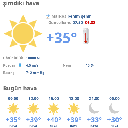
şimdiki hava
Markos
benim şehir
Güncelleme
07:50
06.08
+35°
Görünürlük
10000 м
Rüzgâr
4.6 m/s
Nem
13 %
Basınç
712 mmHg
Bugün hava
09:00
12:00
15:00
18:00
21:00
00:00
+35°
+39°
+40°
+39°
+33°
+30°
hava
hava
hava
hava
hava
hava