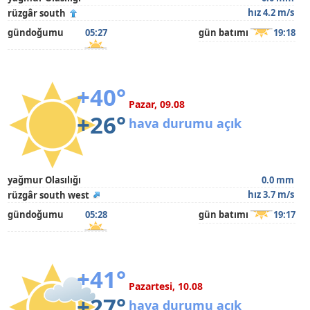
hız 4.2 m/s
rüzgâr south
gündoğumu
05:27
gün batımı
19:18
+40°
Pazar, 09.08
+26°
hava durumu açık
yağmur Olasılığı
0.0 mm
hız 3.7 m/s
rüzgâr south west
gündoğumu
05:28
gün batımı
19:17
+41°
Pazartesi, 10.08
+27°
hava durumu açık