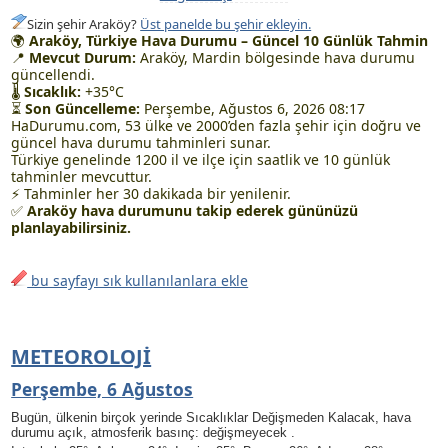
Sizin şehir Araköy?
Üst panelde bu şehir ekleyin.
🌍
Araköy, Türkiye Hava Durumu – Güncel 10 Günlük Tahmin
📍
Mevcut Durum:
Araköy, Mardin bölgesinde hava durumu
güncellendi.
🌡
Sıcaklık:
+35°C
⏳
Son Güncelleme:
Perşembe, Ağustos 6, 2026 08:17
HaDurumu.com, 53 ülke ve 2000’den fazla şehir için doğru ve
güncel hava durumu tahminleri sunar.
Türkiye genelinde 1200 il ve ilçe için saatlik ve 10 günlük
tahminler mevcuttur.
⚡ Tahminler her 30 dakikada bir yenilenir.
✅
Araköy hava durumunu takip ederek gününüzü
planlayabilirsiniz.
bu sayfayı sık kullanılanlara ekle
METEOROLOJI
Perşembe, 6 Ağustos
Bugün, ülkenin birçok yerinde Sıcaklıklar Değişmeden Kalacak, hava
durumu açık, atmosferik basınç: değişmeyecek .