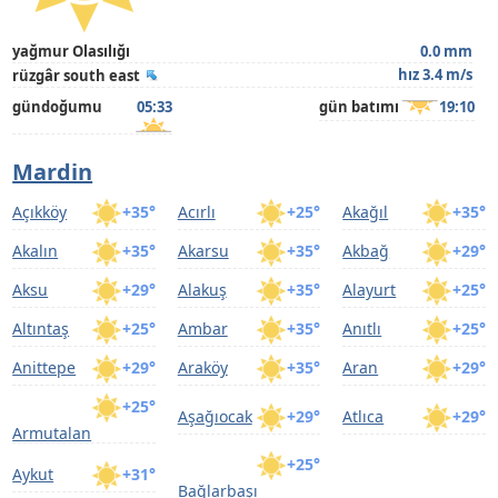
yağmur Olasılığı
0.0 mm
hız 3.4 m/s
rüzgâr south east
gündoğumu
05:33
gün batımı
19:10
Mardin
Açıkköy
+35°
Acırlı
+25°
Akağıl
+35°
Akalın
+35°
Akarsu
+35°
Akbağ
+29°
Aksu
+29°
Alakuş
+35°
Alayurt
+25°
Altıntaş
+25°
Ambar
+35°
Anıtlı
+25°
Anittepe
+29°
Araköy
+35°
Aran
+29°
+25°
Aşağıocak
+29°
Atlıca
+29°
Armutalan
+25°
Aykut
+31°
Bağlarbaşı