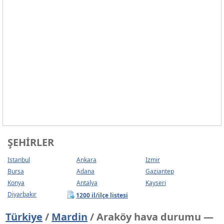
ŞEHIRLER
Istanbul
Ankara
Izmir
Bursa
Adana
Gaziantep
Konya
Antalya
Kayseri
Diyarbakır
1200 il/ilçe listesi
Türkiye
/
Mardin
/ Araköy hava durumu —