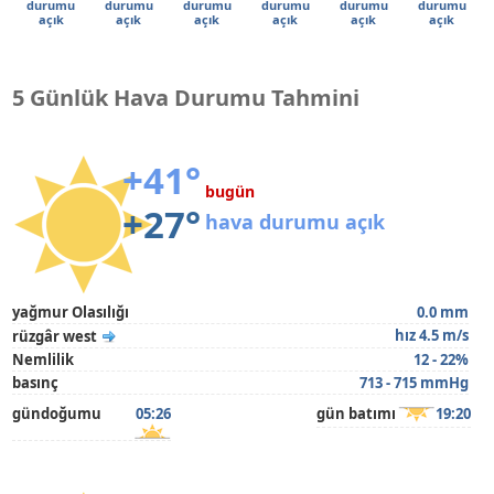
durumu
durumu
durumu
durumu
durumu
durumu
açık
açık
açık
açık
açık
açık
5 Günlük Hava Durumu Tahmini
+41°
bugün
+27°
hava durumu açık
yağmur Olasılığı
0.0 mm
hız 4.5 m/s
rüzgâr west
Nemlilik
12 - 22%
basınç
713 - 715 mmHg
gündoğumu
05:26
gün batımı
19:20