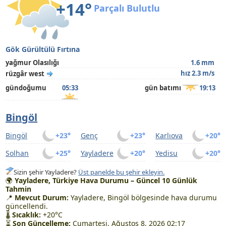
+14°
Parçalı Bulutlu
Gök Gürültülü Fırtına
yağmur Olasılığı
1.6 mm
hız 2.3 m/s
rüzgâr west
gündoğumu
05:33
gün batımı
19:13
Bingöl
Bingöl
+23°
Genç
+23°
Karlıova
+20°
Solhan
+25°
Yayladere
+20°
Yedisu
+20°
Sizin şehir Yayladere?
Üst panelde bu şehir ekleyin.
🌍
Yayladere, Türkiye Hava Durumu – Güncel 10 Günlük
Tahmin
📍
Mevcut Durum:
Yayladere, Bingöl bölgesinde hava durumu
güncellendi.
🌡
Sıcaklık:
+20°C
⏳
Son Güncelleme:
Cumartesi, Ağustos 8, 2026 02:17