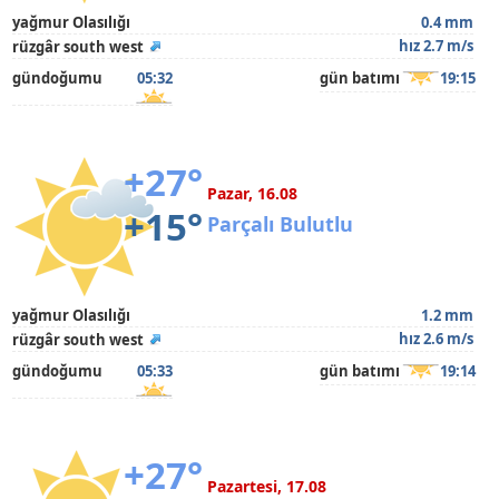
yağmur Olasılığı
0.4 mm
hız 2.7 m/s
rüzgâr south west
gündoğumu
05:32
gün batımı
19:15
+27°
Pazar, 16.08
+15°
Parçalı Bulutlu
yağmur Olasılığı
1.2 mm
hız 2.6 m/s
rüzgâr south west
gündoğumu
05:33
gün batımı
19:14
+27°
Pazartesi, 17.08