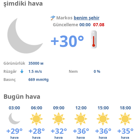
şimdiki hava
Markos
benim şehir
Güncelleme
00:00
07.08
+30°
Görünürlük
35000 м
Rüzgâr
1.5 m/s
Nem
0 %
Basınç
669 mmHg
Bugün hava
03:00
06:00
09:00
12:00
15:00
18:00
+29°
+28°
+32°
+36°
+36°
+35°
hava
hava
hava
hava
hava
hava