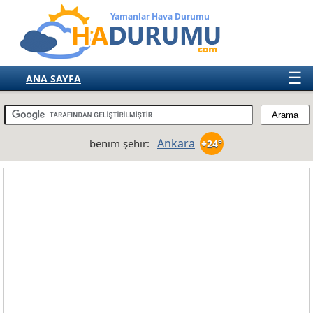
Yamanlar Hava Durumu
☰
ANA SAYFA
TÜRKİYE
AVRUPA
Ankara
benim şehir:
+24°
AMERIKA
ASYA
AFRIKA
AVUSTRALYA