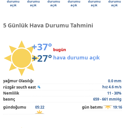
durumu
durumu
durumu
durumu
durumu
durumu
açık
açık
açık
açık
açık
açık
5 Günlük Hava Durumu Tahmini
+37°
bugün
+27°
hava durumu açık
yağmur Olasılığı
0.0 mm
hız 4.6 m/s
rüzgâr south east
Nemlilik
11 - 30%
basınç
659 - 661 mmHg
gündoğumu
05:22
gün batımı
19:16