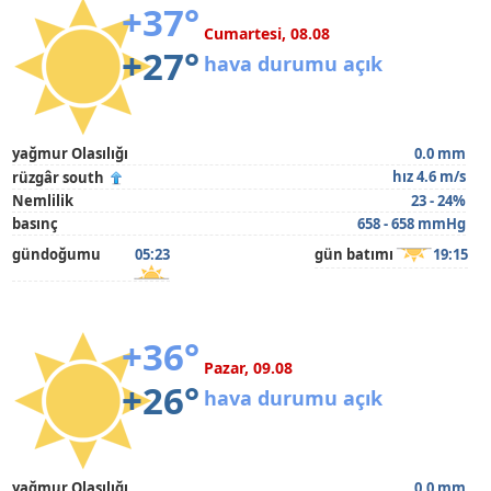
+37°
Cumartesi, 08.08
+27°
hava durumu açık
yağmur Olasılığı
0.0 mm
hız 4.6 m/s
rüzgâr south
Nemlilik
23 - 24%
basınç
658 - 658 mmHg
gündoğumu
05:23
gün batımı
19:15
+36°
Pazar, 09.08
+26°
hava durumu açık
yağmur Olasılığı
0.0 mm