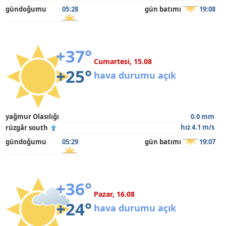
gündoğumu
05:28
gün batımı
19:08
+37°
Cumartesi, 15.08
+25°
hava durumu açık
yağmur Olasılığı
0.0 mm
hız 4.1 m/s
rüzgâr south
gündoğumu
05:29
gün batımı
19:07
+36°
Pazar, 16.08
+24°
hava durumu açık