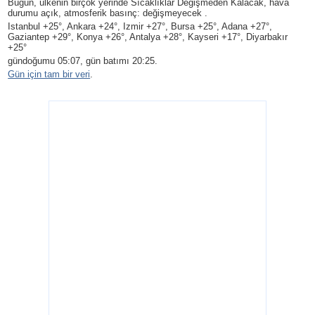
Bugün, ülkenin birçok yerinde Sıcaklıklar Değişmeden Kalacak, hava
durumu açık, atmosferik basınç: değişmeyecek .
Istanbul +25°, Ankara +24°, Izmir +27°, Bursa +25°, Adana +27°,
Gaziantep +29°, Konya +26°, Antalya +28°, Kayseri +17°, Diyarbakır
+25°
gündoğumu 05:07, gün batımı 20:25.
Gün için tam bir veri
.