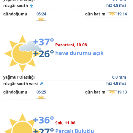
hız 4.8 m/s
rüzgâr south
gündoğumu
05:24
gün batımı
19:14
+37°
Pazartesi, 10.08
+26°
hava durumu açık
yağmur Olasılığı
0.0 mm
hız 4.9 m/s
rüzgâr south west
gündoğumu
05:25
gün batımı
19:13
+36°
Salı, 11.08
+27°
Parçalı Bulutlu