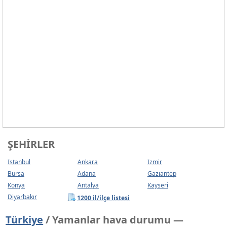
ŞEHIRLER
Istanbul
Ankara
Izmir
Bursa
Adana
Gaziantep
Konya
Antalya
Kayseri
Diyarbakır
1200 il/ilçe listesi
Türkiye
/ Yamanlar hava durumu —