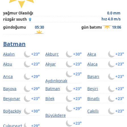
yağmur Olasılığı
0.0 mm
hız 4.0 m/s
rüzgâr south
gündoğumu
05:30
gün batımı
19:06
Batman
Akalın
+23°
Akburç
+30°
Akça
+23°
Aksu
+23°
Akyar
+23°
Alaca
+23°
+23°
Arıca
+29°
Başarı
+23°
Aydınkonak
Başova
+29°
Batman
+23°
Beşiri
+23°
Beşpınar
+23°
Bilek
+23°
Binatlı
+23°
+29°
Boğazköy
+30°
Çakıllı
+23°
Büyükdere
+23°
Çukuryurt
+29°