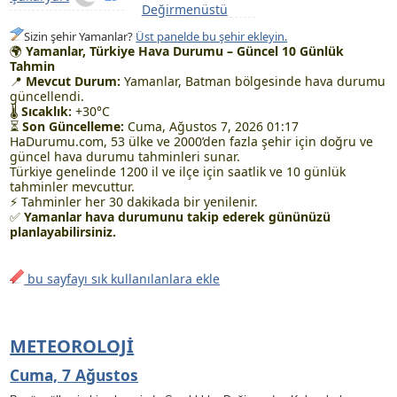
Değirmenüstü
Sizin şehir Yamanlar?
Üst panelde bu şehir ekleyin.
🌍
Yamanlar, Türkiye Hava Durumu – Güncel 10 Günlük
Tahmin
📍
Mevcut Durum:
Yamanlar, Batman bölgesinde hava durumu
güncellendi.
🌡
Sıcaklık:
+30°C
⏳
Son Güncelleme:
Cuma, Ağustos 7, 2026 01:17
HaDurumu.com, 53 ülke ve 2000’den fazla şehir için doğru ve
güncel hava durumu tahminleri sunar.
Türkiye genelinde 1200 il ve ilçe için saatlik ve 10 günlük
tahminler mevcuttur.
⚡ Tahminler her 30 dakikada bir yenilenir.
✅
Yamanlar hava durumunu takip ederek gününüzü
planlayabilirsiniz.
bu sayfayı sık kullanılanlara ekle
METEOROLOJI
Cuma, 7 Ağustos