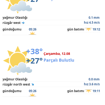
yağmur Olasılığı
0.1 mm
hız 4.5 m/s
rüzgâr west
gündoğumu
05:26
gün batımı
19:12
+38°
Çarşamba, 12.08
+27°
Parçalı Bulutlu
yağmur Olasılığı
0.0 mm
hız 3.6 m/s
rüzgâr north west
gündoğumu
05:26
gün batımı
19:11