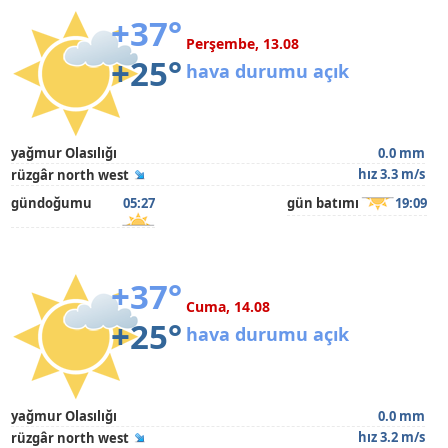
+37°
Perşembe, 13.08
+25°
hava durumu açık
yağmur Olasılığı
0.0 mm
hız 3.3 m/s
rüzgâr north west
gündoğumu
05:27
gün batımı
19:09
+37°
Cuma, 14.08
+25°
hava durumu açık
yağmur Olasılığı
0.0 mm
hız 3.2 m/s
rüzgâr north west