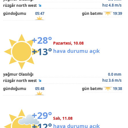
hız 4.8 m/s
rüzgâr north west
gündoğumu
05:47
gün batımı
19:39
+28°
Pazartesi, 10.08
+13°
hava durumu açık
yağmur Olasılığı
0.0 mm
hız 3.6 m/s
rüzgâr north west
gündoğumu
05:48
gün batımı
19:38
+29°
Salı, 11.08
+12°
hava durumu açık