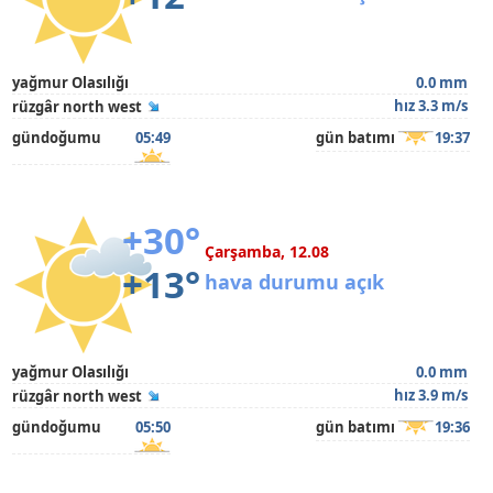
yağmur Olasılığı
0.0 mm
hız 3.3 m/s
rüzgâr north west
gündoğumu
05:49
gün batımı
19:37
+30°
Çarşamba, 12.08
+13°
hava durumu açık
yağmur Olasılığı
0.0 mm
hız 3.9 m/s
rüzgâr north west
gündoğumu
05:50
gün batımı
19:36