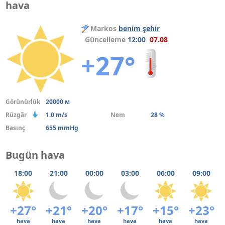
hava
Markos
benim şehir
Güncelleme
12:00
07.08
+27°
Görünürlük
20000 м
Rüzgâr
1.0 m/s
Nem
28 %
Basınç
655 mmHg
Bugün hava
18:00
21:00
00:00
03:00
06:00
09:00
+27°
+21°
+20°
+17°
+15°
+23°
hava
hava
hava
hava
hava
hava