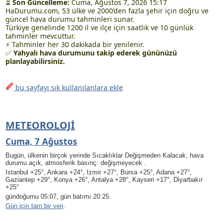
⏳
Son Güncelleme:
Cuma, Ağustos 7, 2026 15:17
HaDurumu.com, 53 ülke ve 2000’den fazla şehir için doğru ve
güncel hava durumu tahminleri sunar.
Türkiye genelinde 1200 il ve ilçe için saatlik ve 10 günlük
tahminler mevcuttur.
⚡ Tahminler her 30 dakikada bir yenilenir.
✅
Yahyalı hava durumunu takip ederek gününüzü
planlayabilirsiniz.
bu sayfayı sık kullanılanlara ekle
METEOROLOJI
Cuma, 7 Ağustos
Bugün, ülkenin birçok yerinde Sıcaklıklar Değişmeden Kalacak, hava
durumu açık, atmosferik basınç: değişmeyecek .
Istanbul +25°, Ankara +24°, Izmir +27°, Bursa +25°, Adana +27°,
Gaziantep +29°, Konya +26°, Antalya +28°, Kayseri +17°, Diyarbakır
+25°
gündoğumu 05:07, gün batımı 20:25.
Gün için tam bir veri
.