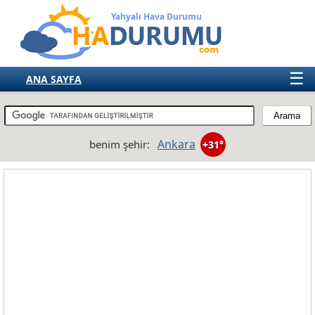
Yahyalı Hava Durumu
☰
ANA SAYFA
TÜRKİYE
AVRUPA
Ankara
benim şehir:
+31°
AMERIKA
ASYA
AFRIKA
AVUSTRALYA