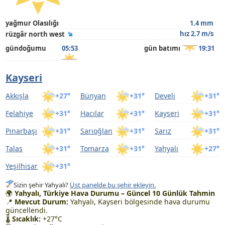
yağmur Olasılığı
1.4 mm
hız 2.7 m/s
rüzgâr north west
gündoğumu
05:53
gün batımı
19:31
Kayseri
Akkışla
+27°
Bünyan
+31°
Develi
+31°
Felahiye
+31°
Hacılar
+31°
Kayseri
+31°
Pınarbaşı
+31°
Sarıoğlan
+31°
Sarız
+31°
Talas
+31°
Tomarza
+31°
Yahyalı
+27°
Yeşilhisar
+31°
Sizin şehir Yahyalı?
Üst panelde bu şehir ekleyin.
🌍
Yahyalı, Türkiye Hava Durumu – Güncel 10 Günlük Tahmin
📍
Mevcut Durum:
Yahyalı, Kayseri bölgesinde hava durumu
güncellendi.
🌡
Sıcaklık:
+27°C