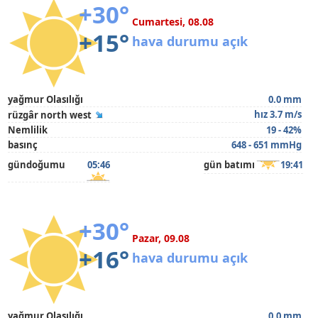
+30°
Cumartesi, 08.08
+15°
hava durumu açık
yağmur Olasılığı
0.0 mm
hız 3.7 m/s
rüzgâr north west
Nemlilik
19 - 42%
basınç
648 - 651 mmHg
gündoğumu
05:46
gün batımı
19:41
+30°
Pazar, 09.08
+16°
hava durumu açık
yağmur Olasılığı
0.0 mm