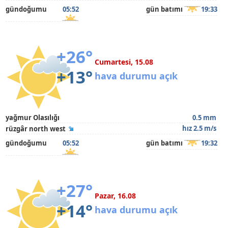
gündoğumu
05:52
gün batımı
19:33
+26°
Cumartesi, 15.08
+13°
hava durumu açık
yağmur Olasılığı
0.5 mm
hız 2.5 m/s
rüzgâr north west
gündoğumu
05:52
gün batımı
19:32
+27°
Pazar, 16.08
+14°
hava durumu açık