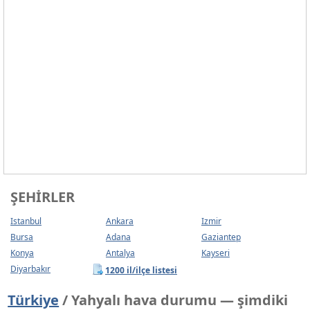
ŞEHIRLER
Istanbul
Ankara
Izmir
Bursa
Adana
Gaziantep
Konya
Antalya
Kayseri
Diyarbakır
1200 il/ilçe listesi
Türkiye
/ Yahyalı hava durumu — şimdiki