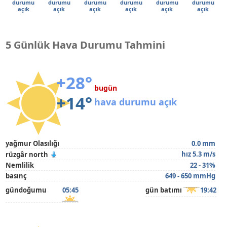
durumu
durumu
durumu
durumu
durumu
durumu
açık
açık
açık
açık
açık
açık
5 Günlük Hava Durumu Tahmini
+28°
bugün
+14°
hava durumu açık
yağmur Olasılığı
0.0 mm
hız 5.3 m/s
rüzgâr north
Nemlilik
22 - 31%
basınç
649 - 650 mmHg
gündoğumu
05:45
gün batımı
19:42