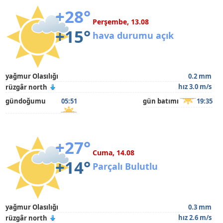
+28°
Perşembe, 13.08
+15°
hava durumu açık
yağmur Olasılığı
0.2 mm
hız 3.0 m/s
rüzgâr north
gündoğumu
05:51
gün batımı
19:35
+27°
Cuma, 14.08
+14°
Parçalı Bulutlu
yağmur Olasılığı
0.3 mm
hız 2.6 m/s
rüzgâr north