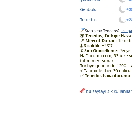
Gelibolu
+2
Tenedos
+2
Sizin şehir Tenedos?
Üst pa
🌍
Tenedos, Türkiye Hav
📍
Mevcut Durum:
Tenedo
🌡
Sıcaklık:
+28°C
⏳
Son Güncelleme:
Perşem
HaDurumu.com, 53 ülke ve
tahminleri sunar.
Türkiye genelinde 1200 il 
⚡ Tahminler her 30 dakikad
✅
Tenedos hava durumunu
bu sayfayı sık kullanıla