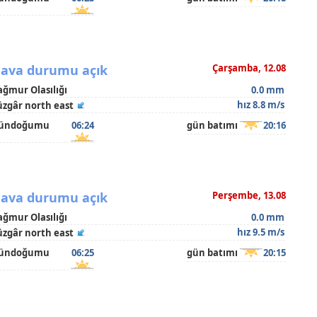
ava durumu açık
Çarşamba, 12.08
ağmur Olasılığı
0.0 mm
hız 8.8 m/s
üzgâr north east
ündoğumu
06:24
gün batımı
20:16
ava durumu açık
Perşembe, 13.08
ağmur Olasılığı
0.0 mm
hız 9.5 m/s
üzgâr north east
ündoğumu
06:25
gün batımı
20:15