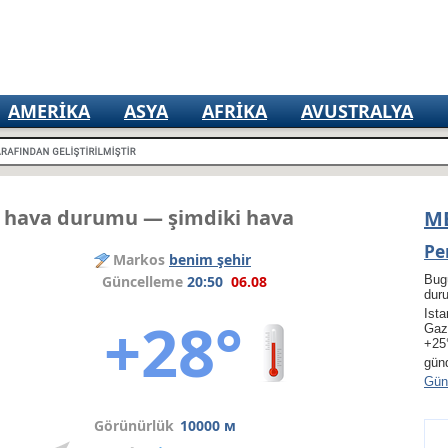
AMERIKA
ASYA
AFRIKA
AVUSTRALYA
 hava durumu — şimdiki hava
M
Pe
Markos
benim şehir
Güncelleme
20:50
06.08
Bug
dur
Ista
+28°
Gaz
+25
gün
Gün 
Görünürlük
10000 м