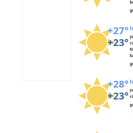
b
g
+27°
h
y
+23°
r
N
b
g
+28°
h
y
+23°
r
g