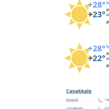
+28°
h
y
+23°
r
g
+28°
h
y
+22°
r
g
Çanakkale
Ayvacık
+3
Çanakkale
+2