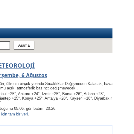
ETEOROLOJI
rşembe, 6 Ağustos
ün, ülkenin birçok yerinde Sıcaklıklar Değişmeden Kalacak, hava
umu açık, atmosferik basınç: değişmeyecek .
nbul +25°, Ankara +24°, Izmir +25°, Bursa +26°, Adana +28°,
iantep +25°, Konya +25°, Antalya +28°, Kayseri +18°, Diyarbakır
°
doğumu 05:06, gün batımı 20:26.
için tam bir veri
.