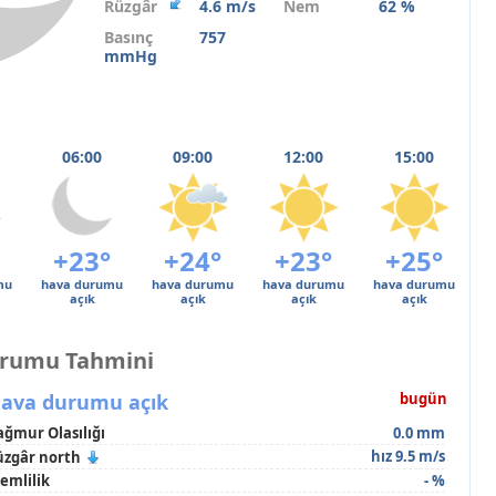
Rüzgâr
4.6 m/s
Nem
62 %
Basınç
757
mmHg
06:00
09:00
12:00
15:00
+23°
+24°
+23°
+25°
mu
hava durumu
hava durumu
hava durumu
hava durumu
açık
açık
açık
açık
urumu Tahmini
ava durumu açık
bugün
ağmur Olasılığı
0.0 mm
hız 9.5 m/s
üzgâr north
emlilik
- %