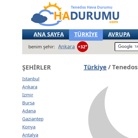
Tenedos Hava Durumu
ANA SAYFA
TÜRKİYE
AVRUPA
Ankara
benim şehir:
+32°
Türkiye
/ Tenedos
ŞEHIRLER
Istanbul
Ankara
Izmir
Bursa
Adana
Gaziantep
Konya
Antalya