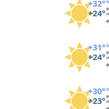
+32°
h
y
+24°
r
g
+31°
h
y
+24°
r
g
+30°
h
y
+23°
r
g