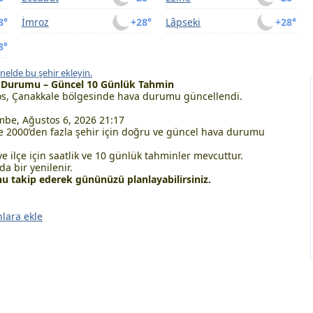
8°
İmroz
+28°
Lâpseki
+28°
8°
nelde bu şehir ekleyin.
a Durumu – Güncel 10 Günlük Tahmin
s, Çanakkale bölgesinde hava durumu güncellendi.
be, Ağustos 6, 2026 21:17
 2000’den fazla şehir için doğru ve güncel hava durumu
ve ilçe için saatlik ve 10 günlük tahminler mevcuttur.
a bir yenilenir.
 takip ederek gününüzü planlayabilirsiniz.
nlara ekle