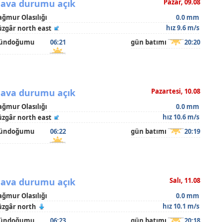
ava durumu açık
Pazar, 09.08
ağmur Olasılığı
0.0 mm
hız 9.6 m/s
üzgâr north east
ündoğumu
06:21
gün batımı
20:20
ava durumu açık
Pazartesi, 10.08
ağmur Olasılığı
0.0 mm
hız 10.6 m/s
üzgâr north east
ündoğumu
06:22
gün batımı
20:19
ava durumu açık
Salı, 11.08
ağmur Olasılığı
0.0 mm
hız 10.1 m/s
üzgâr north
ündoğumu
06:23
gün batımı
20:18