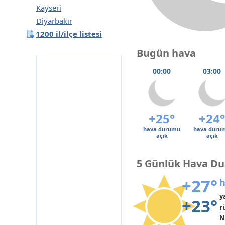
Kayseri
Diyarbakır
1200 il/ilçe listesi
Bugün hava
00:00
03:00
+25°
+24°
hava durumu
hava duru
açık
açık
5 Günlük Hava D
+27°
h
y
+23°
r
N