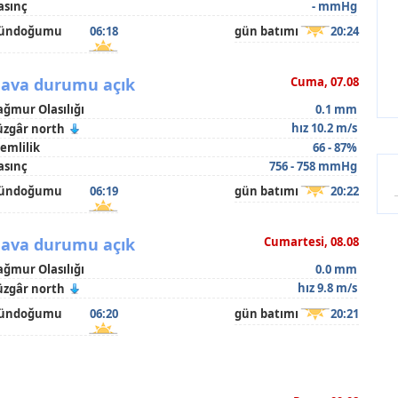
asınç
- mmHg
ündoğumu
06:18
gün batımı
20:24
ava durumu açık
Cuma, 07.08
ağmur Olasılığı
0.1 mm
hız 10.2 m/s
üzgâr north
emlilik
66 - 87%
asınç
756 - 758 mmHg
ündoğumu
06:19
gün batımı
20:22
ava durumu açık
Cumartesi, 08.08
ağmur Olasılığı
0.0 mm
hız 9.8 m/s
üzgâr north
ündoğumu
06:20
gün batımı
20:21