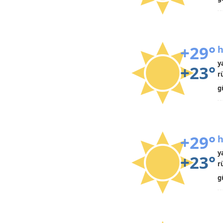
+29°
h
y
+23°
r
g
+29°
h
y
+23°
r
g