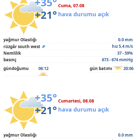
+35°
Cuma, 07.08
+21°
hava durumu açık
yağmur Olasılığı
0.0 mm
hız 5.4 m/s
rüzgâr south west
Nemlilik
37 - 59%
basınç
673 - 674 mmHg
gündoğumu
06:12
gün batımı
20:06
+35°
Cumartesi, 08.08
+21°
hava durumu açık
yağmur Olasılığı
0.0 mm