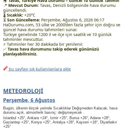
🌍
Tavas, Türkiye Hava Durumu – Güncel 10 Günlük Tahmin
📍
Mevcut Durum:
Tavas, Denizli bölgesinde hava durumu
güncellendi.
🌡
Sıcaklık:
+20°C
⏳
Son Güncelleme:
Perşembe, Ağustos 6, 2026 06:17
HaDurumu.com, 53 ülke ve 2000’den fazla şehir için doğru ve
güncel hava durumu tahminleri sunar.
Türkiye genelinde 1200 il ve ilçe için saatlik ve 10 günlük
tahminler mevcuttur.
⚡ Tahminler her 30 dakikada bir yenilenir.
✅
Tavas hava durumunu takip ederek gününüzü
planlayabilirsiniz.
bu sayfayı sık kullanılanlara ekle
METEOROLOJI
Perşembe, 6 Ağustos
Bugün, ülkenin birçok yerinde Sıcaklıklar Değişmeden Kalacak, hava
durumu açık, atmosferik basınç: değişmeyecek .
Istanbul +25°, Ankara +24°, Izmir +25°, Bursa +26°, Adana +28°,
Gaziantep +25°, Konya +25°, Antalya +28°, Kayseri +18°, Diyarbakır
+25°