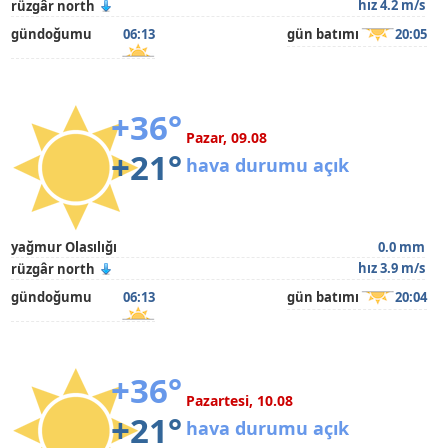
hız 4.2 m/s
rüzgâr north
gündoğumu
06:13
gün batımı
20:05
+36°
Pazar, 09.08
+21°
hava durumu açık
yağmur Olasılığı
0.0 mm
hız 3.9 m/s
rüzgâr north
gündoğumu
06:13
gün batımı
20:04
+36°
Pazartesi, 10.08
+21°
hava durumu açık