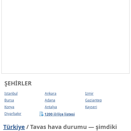
ŞEHIRLER
Istanbul
Ankara
Izmir
Bursa
Adana
Gaziantep
Konya
Antalya
Kayseri
Diyarbakır
1200 il/ilçe listesi
Türkiye
/ Tavas hava durumu — şimdiki