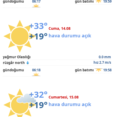
gündoğumu
06:17
gün batımı
19:59
+33°
Cuma, 14.08
+19°
hava durumu açık
yağmur Olasılığı
0.0 mm
hız 2.7 m/s
rüzgâr north
gündoğumu
06:18
gün batımı
19:58
+32°
Cumartesi, 15.08
+19°
hava durumu açık