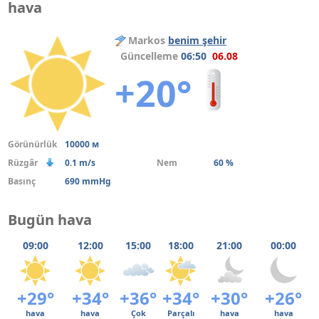
hava
Markos
benim şehir
Güncelleme
06:50
06.08
+20°
Görünürlük
10000 м
Rüzgâr
0.1 m/s
Nem
60 %
Basınç
690 mmHg
Bugün hava
09:00
12:00
15:00
18:00
21:00
00:00
+29°
+34°
+36°
+34°
+30°
+26°
hava
hava
Çok
Parçalı
hava
hava