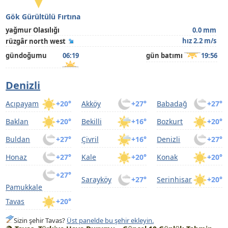
Gök Gürültülü Fırtına
yağmur Olasılığı
0.0 mm
hız 2.2 m/s
rüzgâr north west
gündoğumu
06:19
gün batımı
19:56
Denizli
Acıpayam
+20°
Akköy
+27°
Babadağ
+27°
Baklan
+20°
Bekilli
+16°
Bozkurt
+20°
Buldan
+27°
Çivril
+16°
Denizli
+27°
Honaz
+27°
Kale
+20°
Konak
+20°
+27°
Sarayköy
+27°
Serinhisar
+20°
Pamukkale
Tavas
+20°
Sizin şehir Tavas?
Üst panelde bu şehir ekleyin.