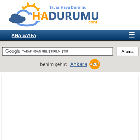
Tavas Hava Durumu
☰
ANA SAYFA
TÜRKİYE
AVRUPA
Ankara
benim şehir:
+20°
AMERIKA
ASYA
AFRIKA
AVUSTRALYA