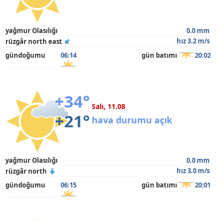
yağmur Olasılığı
0.0 mm
hız 3.2 m/s
rüzgâr north east
gündoğumu
06:14
gün batımı
20:02
+34°
Salı, 11.08
+21°
hava durumu açık
yağmur Olasılığı
0.0 mm
hız 3.0 m/s
rüzgâr north
gündoğumu
06:15
gün batımı
20:01