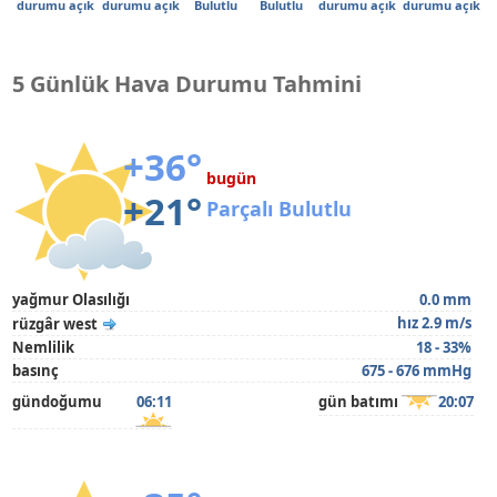
durumu açık
durumu açık
Bulutlu
Bulutlu
durumu açık
durumu açık
5 Günlük Hava Durumu Tahmini
+36°
bugün
+21°
Parçalı Bulutlu
yağmur Olasılığı
0.0 mm
hız 2.9 m/s
rüzgâr west
Nemlilik
18 - 33%
basınç
675 - 676 mmHg
gündoğumu
06:11
gün batımı
20:07