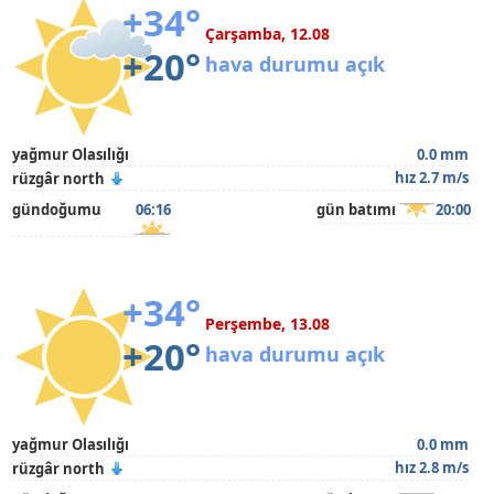
+34°
Çarşamba, 12.08
+20°
hava durumu açık
yağmur Olasılığı
0.0 mm
hız 2.7 m/s
rüzgâr north
gündoğumu
06:16
gün batımı
20:00
+34°
Perşembe, 13.08
+20°
hava durumu açık
yağmur Olasılığı
0.0 mm
hız 2.8 m/s
rüzgâr north