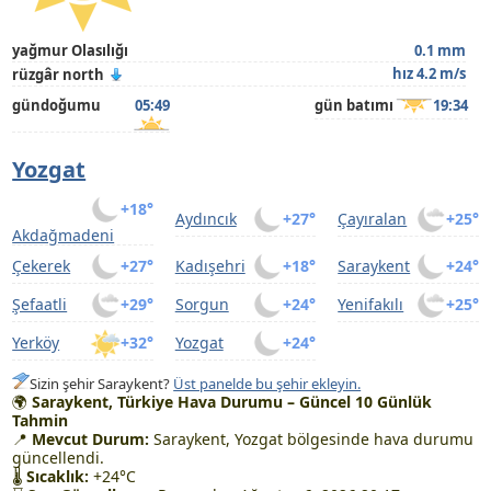
yağmur Olasılığı
0.1 mm
hız 4.2 m/s
rüzgâr north
gündoğumu
05:49
gün batımı
19:34
Yozgat
+18°
Aydıncık
+27°
Çayıralan
+25°
Akdağmadeni
Çekerek
+27°
Kadışehri
+18°
Saraykent
+24°
Şefaatli
+29°
Sorgun
+24°
Yenifakılı
+25°
Yerköy
+32°
Yozgat
+24°
Sizin şehir Saraykent?
Üst panelde bu şehir ekleyin.
🌍
Saraykent, Türkiye Hava Durumu – Güncel 10 Günlük
Tahmin
📍
Mevcut Durum:
Saraykent, Yozgat bölgesinde hava durumu
güncellendi.
🌡
Sıcaklık:
+24°C