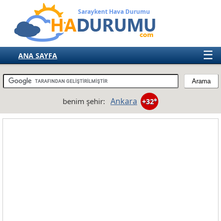
Saraykent Hava Durumu
☰
ANA SAYFA
TÜRKİYE
AVRUPA
Ankara
benim şehir:
+32°
AMERIKA
ASYA
AFRIKA
AVUSTRALYA