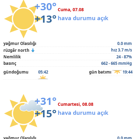
+30°
Cuma, 07.08
+13°
hava durumu açık
yağmur Olasılığı
0.0 mm
hız 3.7 m/s
rüzgâr north
Nemlilik
24 - 87%
basınç
662 - 665 mmHg
gündoğumu
05:42
gün batımı
19:44
+31°
Cumartesi, 08.08
+15°
hava durumu açık
yağmur Olasılığı
0.0 mm