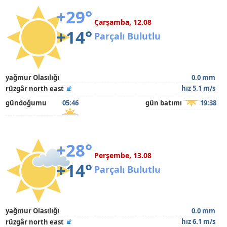
+29°
Çarşamba, 12.08
+14°
Parçalı Bulutlu
yağmur Olasılığı
0.0 mm
hız 5.1 m/s
rüzgâr north east
gündoğumu
05:46
gün batımı
19:38
+28°
Perşembe, 13.08
+14°
Parçalı Bulutlu
yağmur Olasılığı
0.0 mm
hız 6.1 m/s
rüzgâr north east