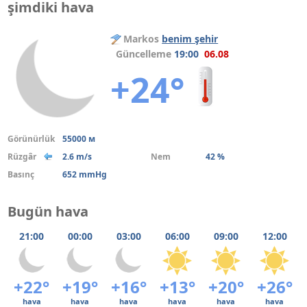
şimdiki hava
Markos
benim şehir
Güncelleme
19:00
06.08
+24°
Görünürlük
55000 м
Rüzgâr
2.6 m/s
Nem
42 %
Basınç
652 mmHg
Bugün hava
21:00
00:00
03:00
06:00
09:00
12:00
+22°
+19°
+16°
+13°
+20°
+26°
hava
hava
hava
hava
hava
hava