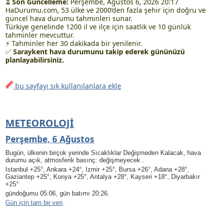
⏳
Son Güncelleme:
Perşembe, Ağustos 6, 2026 20:17
HaDurumu.com, 53 ülke ve 2000’den fazla şehir için doğru ve
güncel hava durumu tahminleri sunar.
Türkiye genelinde 1200 il ve ilçe için saatlik ve 10 günlük
tahminler mevcuttur.
⚡ Tahminler her 30 dakikada bir yenilenir.
✅
Saraykent hava durumunu takip ederek gününüzü
planlayabilirsiniz.
bu sayfayı sık kullanılanlara ekle
METEOROLOJI
Perşembe, 6 Ağustos
Bugün, ülkenin birçok yerinde Sıcaklıklar Değişmeden Kalacak, hava
durumu açık, atmosferik basınç: değişmeyecek .
Istanbul +25°, Ankara +24°, Izmir +25°, Bursa +26°, Adana +28°,
Gaziantep +25°, Konya +25°, Antalya +28°, Kayseri +18°, Diyarbakır
+25°
gündoğumu 05:06, gün batımı 20:26.
Gün için tam bir veri
.