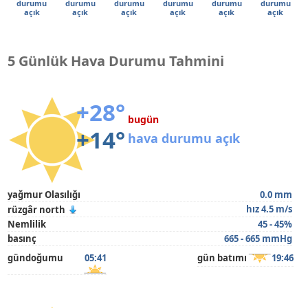
durumu
durumu
durumu
durumu
durumu
durumu
açık
açık
açık
açık
açık
açık
5 Günlük Hava Durumu Tahmini
+28°
bugün
+14°
hava durumu açık
yağmur Olasılığı
0.0 mm
hız 4.5 m/s
rüzgâr north
Nemlilik
45 - 45%
basınç
665 - 665 mmHg
gündoğumu
05:41
gün batımı
19:46