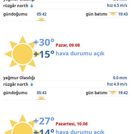
hız 4.5 m/s
rüzgâr north
gündoğumu
05:42
gün batımı
19:43
+30°
Pazar, 09.08
+15°
hava durumu açık
yağmur Olasılığı
0.0 mm
hız 4.9 m/s
rüzgâr north
gündoğumu
05:43
gün batımı
19:42
+27°
Pazartesi, 10.08
+14°
hava durumu açık