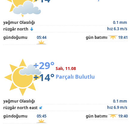
yağmur Olasılığı
0.1 mm
hız 6.3 m/s
rüzgâr north
gündoğumu
05:44
gün batımı
19:41
+29°
Salı, 11.08
+14°
Parçalı Bulutlu
yağmur Olasılığı
0.1 mm
hız 6.9 m/s
rüzgâr north east
gündoğumu
05:45
gün batımı
19:40