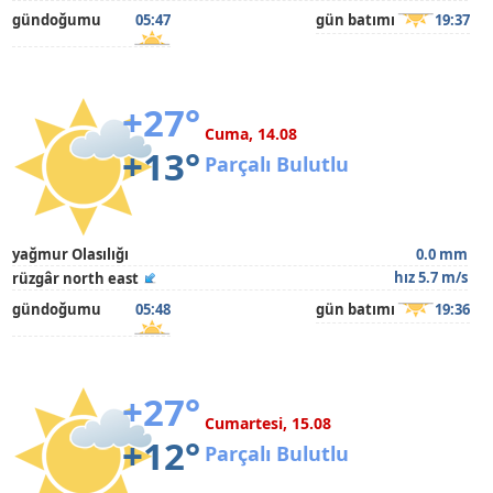
gündoğumu
05:47
gün batımı
19:37
+27°
Cuma, 14.08
+13°
Parçalı Bulutlu
yağmur Olasılığı
0.0 mm
hız 5.7 m/s
rüzgâr north east
gündoğumu
05:48
gün batımı
19:36
+27°
Cumartesi, 15.08
+12°
Parçalı Bulutlu