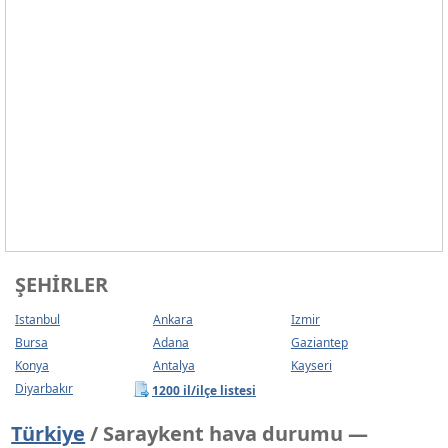
ŞEHIRLER
Istanbul
Ankara
Izmir
Bursa
Adana
Gaziantep
Konya
Antalya
Kayseri
Diyarbakır
1200 il/ilçe listesi
Türkiye
/ Saraykent hava durumu —