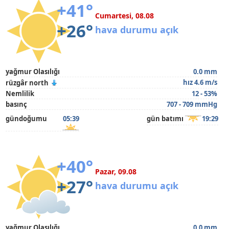
+41°
Cumartesi, 08.08
+26°
hava durumu açık
yağmur Olasılığı
0.0 mm
hız 4.6 m/s
rüzgâr north
Nemlilik
12 - 53%
basınç
707 - 709 mmHg
gündoğumu
05:39
gün batımı
19:29
+40°
Pazar, 09.08
+27°
hava durumu açık
yağmur Olasılığı
0.0 mm