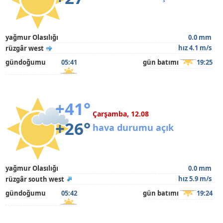
yağmur Olasılığı
0.0 mm
hız 4.1 m/s
rüzgâr west
gündoğumu
05:41
gün batımı
19:25
+41°
Çarşamba, 12.08
+26°
hava durumu açık
yağmur Olasılığı
0.0 mm
hız 5.9 m/s
rüzgâr south west
gündoğumu
05:42
gün batımı
19:24