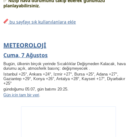
✅
Nizip hava durumunu takip ederek gününüzü
planlayabilirsiniz.
bu sayfayı sık kullanılanlara ekle
METEOROLOJI
Cuma, 7 Ağustos
Bugün, ülkenin birçok yerinde Sıcaklıklar Değişmeden Kalacak, hava
durumu açık, atmosferik basınç: değişmeyecek .
Istanbul +25°, Ankara +24°, Izmir +27°, Bursa +25°, Adana +27°,
Gaziantep +29°, Konya +26°, Antalya +28°, Kayseri +17°, Diyarbakır
+25°
gündoğumu 05:07, gün batımı 20:25.
Gün için tam bir veri
.