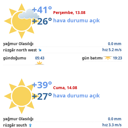
+41°
Perşembe, 13.08
+26°
hava durumu açık
yağmur Olasılığı
0.0 mm
hız 5.2 m/s
rüzgâr north west
gündoğumu
05:43
gün batımı
19:23
+39°
Cuma, 14.08
+27°
hava durumu açık
yağmur Olasılığı
0.0 mm
hız 3.3 m/s
rüzgâr south