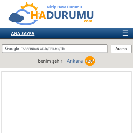
Nizip Hava Durumu
☰
ANA SAYFA
TÜRKİYE
AVRUPA
Ankara
benim şehir:
+28°
AMERIKA
ASYA
AFRIKA
AVUSTRALYA