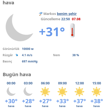
hava
Markos
benim şehir
Güncelleme
22:50
07.08
+31°
Görünürlük
10000 м
Rüzgâr
4.1 m/s
Nem
38 %
Basınç
697 mmHg
Bugün hava
00:00
03:00
06:00
09:00
12:00
15:00
+30°
+28°
+27°
+33°
+37°
+38°
hava
hava
hava
hava
hava
hava