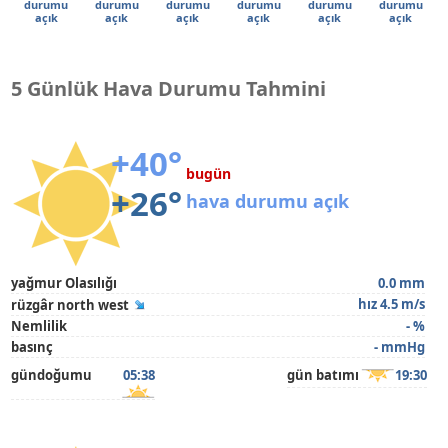
durumu
durumu
durumu
durumu
durumu
durumu
açık
açık
açık
açık
açık
açık
5 Günlük Hava Durumu Tahmini
+40°
bugün
+26°
hava durumu açık
yağmur Olasılığı
0.0 mm
hız 4.5 m/s
rüzgâr north west
Nemlilik
- %
basınç
- mmHg
gündoğumu
05:38
gün batımı
19:30