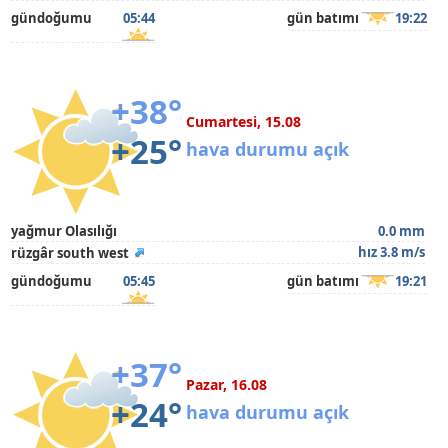
gündoğumu
05:44
gün batımı
19:22
+38°
Cumartesi, 15.08
+25°
hava durumu açık
yağmur Olasılığı
0.0 mm
hız 3.8 m/s
rüzgâr south west
gündoğumu
05:45
gün batımı
19:21
+37°
Pazar, 16.08
+24°
hava durumu açık