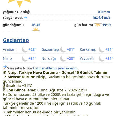
yağmur Olasılığı
0.0 mm
hız 4.4 m/s
rüzgâr west
gündoğumu
05:45
gün batımı
19:19
Gaziantep
Araban
+28°
Gaziantep
+31°
Karkamış
+31°
Nizip
+31°
Nurdağı
+28°
Yavuzeli
+31°
Sizin şehir Nizip?
Üst panelde bu şehir ekleyin.
🌍
Nizip, Türkiye Hava Durumu – Güncel 10 Günlük Tahmin
📍
Mevcut Durum:
Nizip, Gaziantep bölgesinde hava durumu
güncellendi.
🌡
Sıcaklık:
+31°C
⏳
Son Güncelleme:
Cuma, Ağustos 7, 2026 23:17
HaDurumu.com, 53 ülke ve 2000’den fazla şehir için doğru ve
güncel hava durumu tahminleri sunar.
Türkiye genelinde 1200 il ve ilçe için saatlik ve 10 günlük
tahminler mevcuttur.
⚡ Tahminler her 30 dakikada bir yenilenir.