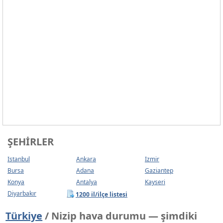
ŞEHIRLER
Istanbul
Ankara
Izmir
Bursa
Adana
Gaziantep
Konya
Antalya
Kayseri
Diyarbakır
1200 il/ilçe listesi
Türkiye
/ Nizip hava durumu — şimdiki