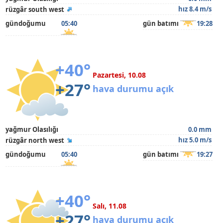
hız 8.4 m/s
rüzgâr south west
gündoğumu
05:40
gün batımı
19:28
+40°
Pazartesi, 10.08
+27°
hava durumu açık
yağmur Olasılığı
0.0 mm
hız 5.0 m/s
rüzgâr north west
gündoğumu
05:40
gün batımı
19:27
+40°
Salı, 11.08
+27°
hava durumu açık