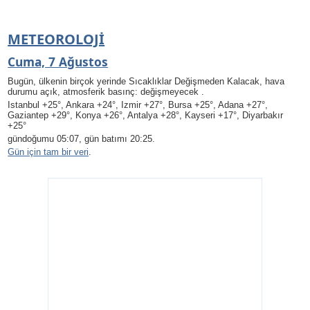
METEOROLOJI
Cuma, 7 Ağustos
Bugün, ülkenin birçok yerinde Sıcaklıklar Değişmeden Kalacak, hava
durumu açık, atmosferik basınç: değişmeyecek .
Istanbul +25°, Ankara +24°, Izmir +27°, Bursa +25°, Adana +27°,
Gaziantep +29°, Konya +26°, Antalya +28°, Kayseri +17°, Diyarbakır
+25°
gündoğumu 05:07, gün batımı 20:25.
Gün için tam bir veri
.