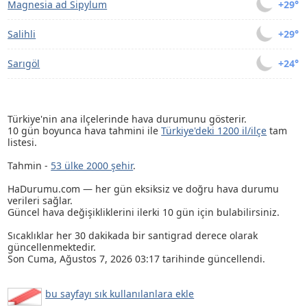
Magnesia ad Sipylum
+29°
Salihli
+29°
Sarıgöl
+24°
Türkiye'nin ana ilçelerinde hava durumunu gösterir.
10 gün boyunca hava tahmini ile
Türkiye'deki 1200 il/ilçe
tam
listesi.
Tahmin -
53 ülke 2000 şehir
.
HaDurumu.com — her gün eksiksiz ve doğru hava durumu
verileri sağlar.
Güncel hava değişikliklerini ilerki 10 gün için bulabilirsiniz.
Sıcaklıklar her 30 dakikada bir santigrad derece olarak
güncellenmektedir.
Son
Cuma, Ağustos 7, 2026 03:17
tarihinde güncellendi.
bu sayfayı sık kullanılanlara ekle