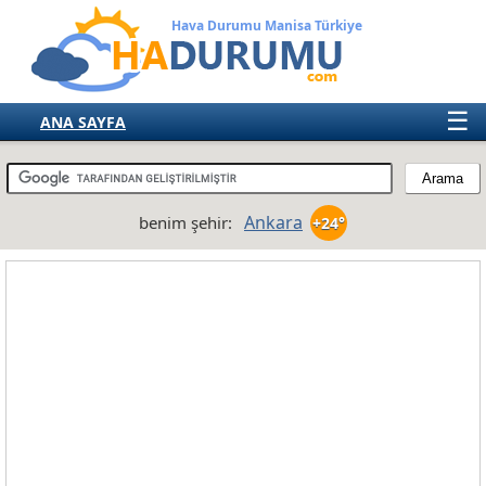
Hava Durumu Manisa Türkiye
☰
ANA SAYFA
TÜRKİYE
AVRUPA
Ankara
benim şehir:
+24°
AMERIKA
ASYA
AFRIKA
AVUSTRALYA