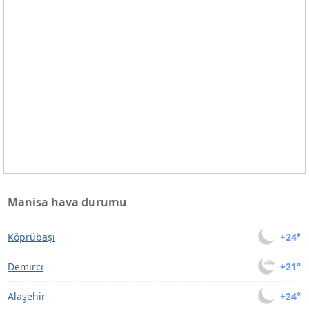
Manisa hava durumu
Köprübaşı
+24°
Demirci
+21°
Alaşehir
+24°