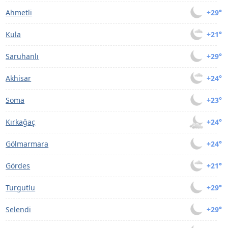
Ahmetli
+29°
Kula
+21°
Saruhanlı
+29°
Akhisar
+24°
Soma
+23°
Kırkağaç
+24°
Gölmarmara
+24°
Gördes
+21°
Turgutlu
+29°
Selendi
+29°