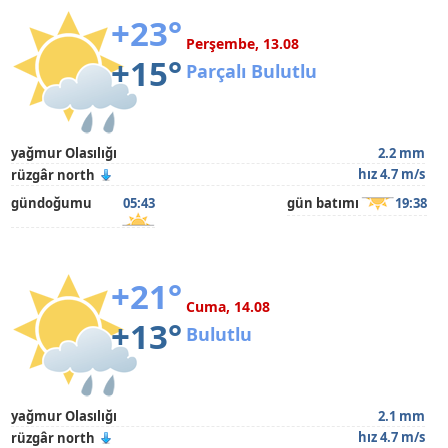
+23°
Perşembe, 13.08
+15°
Parçalı Bulutlu
yağmur Olasılığı
2.2 mm
hız 4.7 m/s
rüzgâr north
gündoğumu
05:43
gün batımı
19:38
+21°
Cuma, 14.08
+13°
Bulutlu
yağmur Olasılığı
2.1 mm
hız 4.7 m/s
rüzgâr north