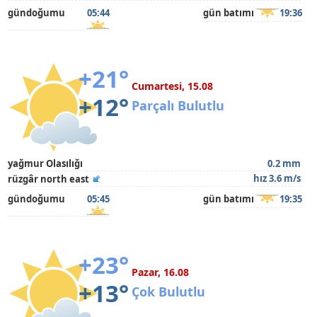
gündoğumu
05:44
gün batımı
19:36
+21°
Cumartesi, 15.08
+12°
Parçalı Bulutlu
yağmur Olasılığı
0.2 mm
hız 3.6 m/s
rüzgâr north east
gündoğumu
05:45
gün batımı
19:35
+23°
Pazar, 16.08
+13°
Çok Bulutlu