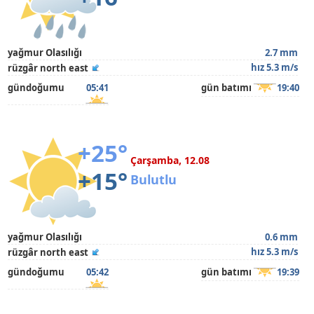
yağmur Olasılığı
2.7 mm
hız 5.3 m/s
rüzgâr north east
gündoğumu
05:41
gün batımı
19:40
+25°
Çarşamba, 12.08
+15°
Bulutlu
yağmur Olasılığı
0.6 mm
hız 5.3 m/s
rüzgâr north east
gündoğumu
05:42
gün batımı
19:39