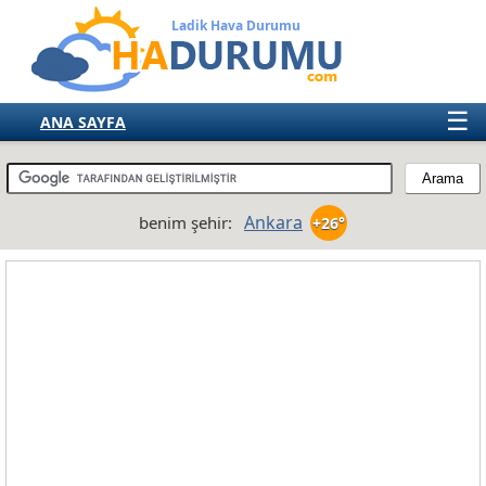
Ladik Hava Durumu
☰
ANA SAYFA
TÜRKİYE
AVRUPA
Ankara
benim şehir:
+26°
AMERIKA
ASYA
AFRIKA
AVUSTRALYA