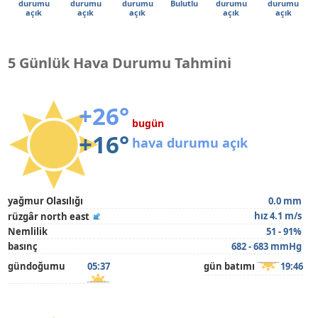
durumu
durumu
durumu
Bulutlu
durumu
durumu
açık
açık
açık
açık
açık
5 Günlük Hava Durumu Tahmini
+26°
bugün
+16°
hava durumu açık
yağmur Olasılığı
0.0 mm
hız 4.1 m/s
rüzgâr north east
Nemlilik
51 - 91%
basınç
682 - 683 mmHg
gündoğumu
05:37
gün batımı
19:46