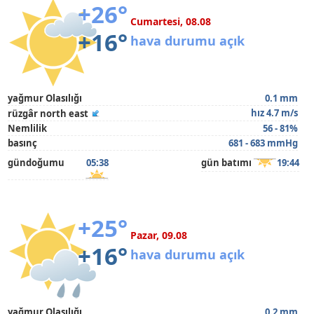
+26°
Cumartesi, 08.08
+16°
hava durumu açık
yağmur Olasılığı
0.1 mm
hız 4.7 m/s
rüzgâr north east
Nemlilik
56 - 81%
basınç
681 - 683 mmHg
gündoğumu
05:38
gün batımı
19:44
+25°
Pazar, 09.08
+16°
hava durumu açık
yağmur Olasılığı
0.2 mm