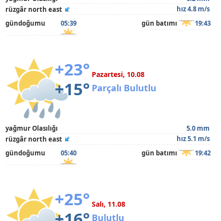
hız 4.8 m/s
rüzgâr north east
gündoğumu
05:39
gün batımı
19:43
+23°
Pazartesi, 10.08
+15°
Parçalı Bulutlu
yağmur Olasılığı
5.0 mm
hız 5.1 m/s
rüzgâr north east
gündoğumu
05:40
gün batımı
19:42
+25°
Salı, 11.08
+16°
Bulutlu