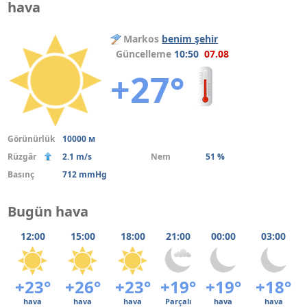
hava
Markos
benim şehir
Güncelleme
10:50
07.08
+27°
Görünürlük
10000 м
Rüzgâr
2.1 m/s
Nem
51 %
Basınç
712 mmHg
Bugün hava
12:00
15:00
18:00
21:00
00:00
03:00
+23°
+26°
+23°
+19°
+19°
+18°
hava
hava
hava
Parçalı
hava
hava