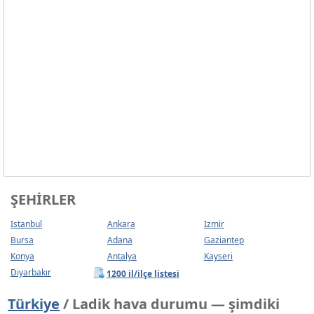
ŞEHIRLER
Istanbul
Ankara
Izmir
Bursa
Adana
Gaziantep
Konya
Antalya
Kayseri
Diyarbakır
1200 il/ilçe listesi
Türkiye
/ Ladik hava durumu — şimdiki