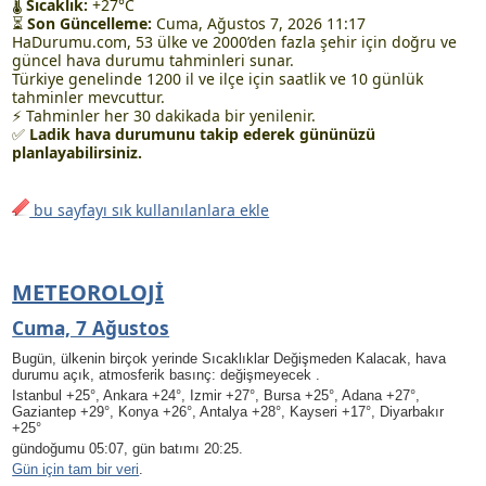
🌡
Sıcaklık:
+27°C
⏳
Son Güncelleme:
Cuma, Ağustos 7, 2026 11:17
HaDurumu.com, 53 ülke ve 2000’den fazla şehir için doğru ve
güncel hava durumu tahminleri sunar.
Türkiye genelinde 1200 il ve ilçe için saatlik ve 10 günlük
tahminler mevcuttur.
⚡ Tahminler her 30 dakikada bir yenilenir.
✅
Ladik hava durumunu takip ederek gününüzü
planlayabilirsiniz.
bu sayfayı sık kullanılanlara ekle
METEOROLOJI
Cuma, 7 Ağustos
Bugün, ülkenin birçok yerinde Sıcaklıklar Değişmeden Kalacak, hava
durumu açık, atmosferik basınç: değişmeyecek .
Istanbul +25°, Ankara +24°, Izmir +27°, Bursa +25°, Adana +27°,
Gaziantep +29°, Konya +26°, Antalya +28°, Kayseri +17°, Diyarbakır
+25°
gündoğumu 05:07, gün batımı 20:25.
Gün için tam bir veri
.