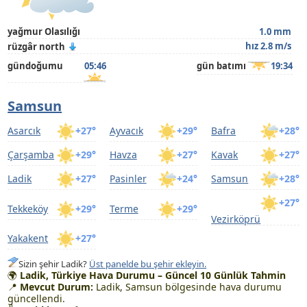
yağmur Olasılığı
1.0 mm
hız 2.8 m/s
rüzgâr north
gündoğumu
05:46
gün batımı
19:34
Samsun
Asarcık
+27°
Ayvacık
+29°
Bafra
+28°
Çarşamba
+29°
Havza
+27°
Kavak
+27°
Ladik
+27°
Pasinler
+24°
Samsun
+28°
+27°
Tekkeköy
+29°
Terme
+29°
Vezirköprü
Yakakent
+27°
Sizin şehir Ladik?
Üst panelde bu şehir ekleyin.
🌍
Ladik, Türkiye Hava Durumu – Güncel 10 Günlük Tahmin
📍
Mevcut Durum:
Ladik, Samsun bölgesinde hava durumu
güncellendi.