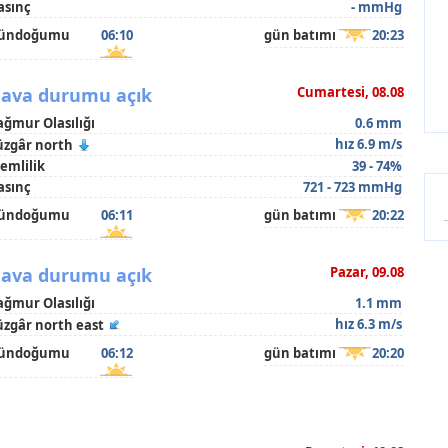
asınç
- mmHg
ündoğumu
06:10
gün batımı
20:23
ava durumu açık
Cumartesi, 08.08
ağmur Olasılığı
0.6 mm
hız 6.9 m/s
üzgâr north
emlilik
39 - 74%
asınç
721 - 723 mmHg
ündoğumu
06:11
gün batımı
20:22
ava durumu açık
Pazar, 09.08
ağmur Olasılığı
1.1 mm
hız 6.3 m/s
üzgâr north east
ündoğumu
06:12
gün batımı
20:20