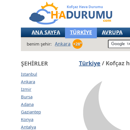
Kofçaz Hava Durumu
ANA SAYFA
TÜRKİYE
AVRUPA
Ankara
benim şehir:
+28°
Türkiye
/ Kofçaz 
ŞEHIRLER
Istanbul
Ankara
Izmir
Bursa
Adana
Gaziantep
Konya
Antalya