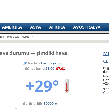
AMERIKA
ASYA
AFRIKA
AVUSTRALYA
hava durumu — şimdiki hava
M
Cu
Markos
benim şehir
Güncelleme
21:00
07.08
Bug
dur
Ista
+29°
Gaz
+25
gün
Gün 
Görünürlük
50000 м