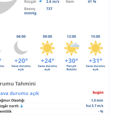
Rüzgâr
2.6 m/s
Nem
41 %
Basınç
737
mmHg
06:00
09:00
12:00
15:00
°
+20°
+24°
+30°
+31°
umu
hava durumu
hava durumu
Parçalı
hava durumu
açık
açık
Bulutlu
açık
urumu Tahmini
ava durumu açık
bugün
ağmur Olasılığı
1.0 mm
hız 5.7 m/s
üzgâr north
emlilik
- %