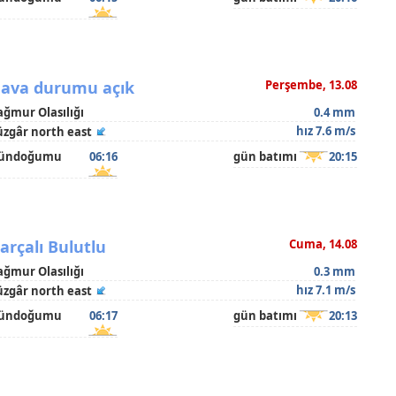
ava durumu açık
Perşembe, 13.08
ağmur Olasılığı
0.4 mm
hız 7.6 m/s
üzgâr north east
ündoğumu
06:16
gün batımı
20:15
arçalı Bulutlu
Cuma, 14.08
ağmur Olasılığı
0.3 mm
hız 7.1 m/s
üzgâr north east
ündoğumu
06:17
gün batımı
20:13