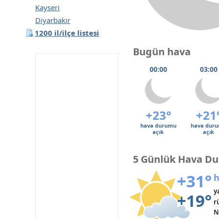
Kayseri
Diyarbakır
1200 il/ilçe listesi
Bugün hava
00:00
03:00
+23°
+21
hava durumu
hava dur
açık
açık
5 Günlük Hava D
+31°
h
y
+19°
r
N