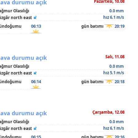
ava durumu açık
Pazartesi, 10.08
ağmur Olasılığı
0.0 mm
hız 6.1 m/s
üzgâr north east
ündoğumu
06:13
gün batımı
20:19
ava durumu açık
Salı, 11.08
ağmur Olasılığı
0.0 mm
hız 5.1 m/s
üzgâr north east
ündoğumu
06:14
gün batımı
20:18
ava durumu açık
Çarşamba, 12.08
ağmur Olasılığı
0.0 mm
hız 6.1 m/s
üzgâr north east
ündoğumu
06:15
gün batımı
20:16