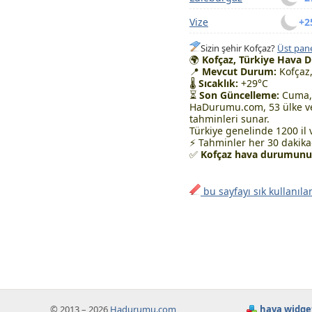
Vize
+2
Sizin şehir Kofçaz?
Üst pane
🌍
Kofçaz, Türkiye Hava 
📍
Mevcut Durum:
Kofçaz,
🌡
Sıcaklık:
+29°C
⏳
Son Güncelleme:
Cuma, 
HaDurumu.com, 53 ülke ve
tahminleri sunar.
Türkiye genelinde 1200 il 
⚡ Tahminler her 30 dakikad
✅
Kofçaz hava durumunu t
bu sayfayı sık kullanıla
© 2013 – 2026
Hadurumu.com
hava widge