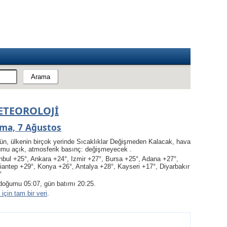
ETEOROLOJI
ma, 7 Ağustos
ün, ülkenin birçok yerinde Sıcaklıklar Değişmeden Kalacak, hava
umu açık, atmosferik basınç: değişmeyecek .
nbul +25°, Ankara +24°, Izmir +27°, Bursa +25°, Adana +27°,
iantep +29°, Konya +26°, Antalya +28°, Kayseri +17°, Diyarbakır
°
doğumu 05:07, gün batımı 20:25.
için tam bir veri
.