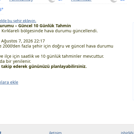
5°
lde bu şehir ekleyin.
Durumu – Güncel 10 Günlük Tahmin
 Kırklareli bölgesinde hava durumu güncellendi.
Ağustos 7, 2026 22:17
 2000’den fazla şehir için doğru ve güncel hava durumu
ve ilçe için saatlik ve 10 günlük tahminler mevcuttur.
a bir yenilenir.
akip ederek gününüzü planlayabilirsiniz.
nlara ekle
t
iletişim
işbirliği