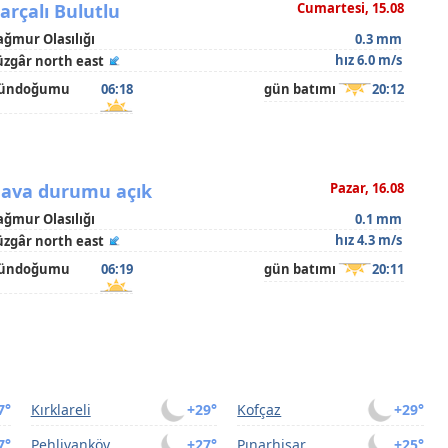
arçalı Bulutlu
Cumartesi, 15.08
ağmur Olasılığı
0.3 mm
hız 6.0 m/s
üzgâr north east
ündoğumu
06:18
gün batımı
20:12
ava durumu açık
Pazar, 16.08
ağmur Olasılığı
0.1 mm
hız 4.3 m/s
üzgâr north east
ündoğumu
06:19
gün batımı
20:11
7°
Kırklareli
+29°
Kofçaz
+29°
7°
Pehlivanköy
+27°
Pınarhisar
+25°