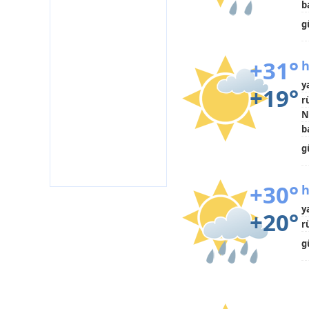
b
g
+31°
h
y
+19°
r
N
b
g
+30°
h
y
+20°
r
g