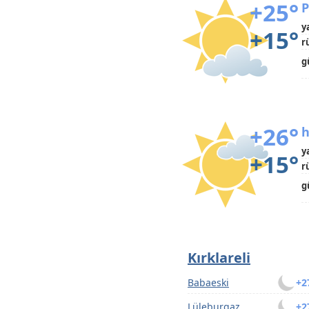
+25°
P
y
+15°
r
g
+26°
h
y
+15°
r
g
Kırklareli
Babaeski
+2
Lüleburgaz
+2