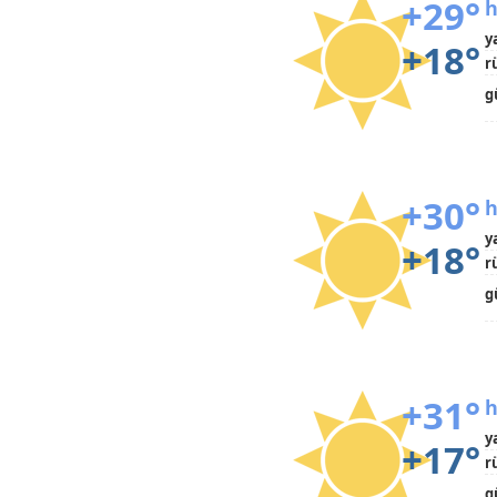
+29°
h
y
+18°
r
g
+30°
h
y
+18°
r
g
+31°
h
y
+17°
r
g