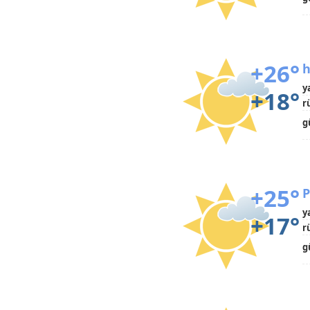
+26°
h
y
+18°
r
g
+25°
P
y
+17°
r
g