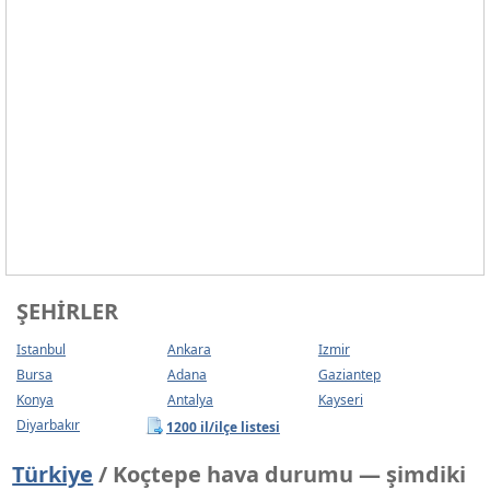
ŞEHIRLER
Istanbul
Ankara
Izmir
Bursa
Adana
Gaziantep
Konya
Antalya
Kayseri
Diyarbakır
1200 il/ilçe listesi
Türkiye
/ Koçtepe hava durumu — şimdiki