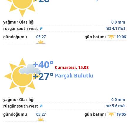
yağmur Olasılığı
0.0 mm
hız 4.1 m/s
rüzgâr south west
gündoğumu
05:27
gün batımı
19:06
+40°
Cumartesi, 15.08
+27°
Parçalı Bulutlu
yağmur Olasılığı
0.0 mm
hız 5.6 m/s
rüzgâr south west
gündoğumu
05:27
gün batımı
19:05