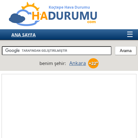
Koçtepe Hava Durumu
☰
ANA SAYFA
TÜRKİYE
AVRUPA
Ankara
benim şehir:
+22°
AMERIKA
ASYA
AFRIKA
AVUSTRALYA