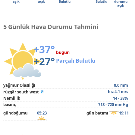
açık
açık
Bulutlu
Bulutlu
durumu
açık
5 Günlük Hava Durumu Tahmini
+37°
bugün
+27°
Parçalı Bulutlu
yağmur Olasılığı
0.0 mm
hız 4.1 m/s
rüzgâr south west
Nemlilik
14 - 38%
basınç
718 - 720 mmHg
gündoğumu
05:23
gün batımı
19:11