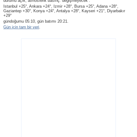
durumu açık, atmosferik basınç: değişmeyecek .
Istanbul +25°, Ankara +24°, Izmir +28°, Bursa +25°, Adana +28°,
Gaziantep +30°, Konya +24°, Antalya +28°, Kayseri +21°, Diyarbakır
+29°
gündoğumu 05:10, gün batımı 20:21.
Gün için tam bir veri
.