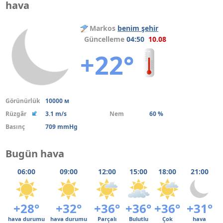
hava
Markos
benim şehir
Güncelleme
04:50
10.08
+22°
Görünürlük
10000 м
Rüzgâr
3.1 m/s
Nem
60 %
Basınç
709 mmHg
Bugün hava
06:00
09:00
12:00
15:00
18:00
21:00
+28°
+32°
+36°
+36°
+36°
+31°
hava durumu
hava durumu
Parçalı
Bulutlu
Çok
hava