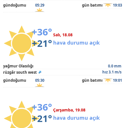
gündoğumu
05:29
gün batımı
19:03
+36°
Salı, 18.08
+21°
hava durumu açık
yağmur Olasılığı
0.0 mm
hız 3.1 m/s
rüzgâr south west
gündoğumu
05:30
gün batımı
19:01
+36°
Çarşamba, 19.08
+21°
hava durumu açık