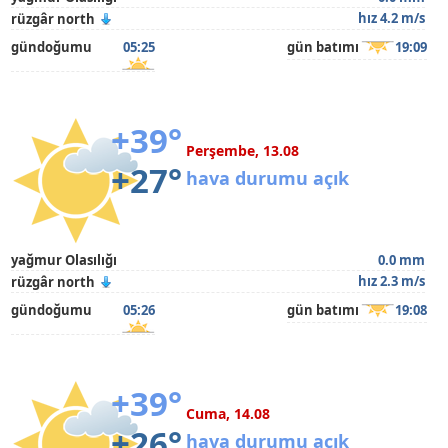
hız 4.2 m/s
rüzgâr north
gündoğumu
05:25
gün batımı
19:09
+39°
Perşembe, 13.08
+27°
hava durumu açık
yağmur Olasılığı
0.0 mm
hız 2.3 m/s
rüzgâr north
gündoğumu
05:26
gün batımı
19:08
+39°
Cuma, 14.08
+26°
hava durumu açık