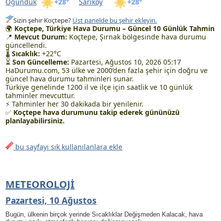
Öğündük
+28°
Sarıköy
+28°
Sizin şehir Koçtepe?
Üst panelde bu şehir ekleyin.
🌍
Koçtepe, Türkiye Hava Durumu – Güncel 10 Günlük Tahmin
📍
Mevcut Durum:
Koçtepe, Şırnak bölgesinde hava durumu
güncellendi.
🌡
Sıcaklık:
+22°C
⏳
Son Güncelleme:
Pazartesi, Ağustos 10, 2026 05:17
HaDurumu.com, 53 ülke ve 2000’den fazla şehir için doğru ve
güncel hava durumu tahminleri sunar.
Türkiye genelinde 1200 il ve ilçe için saatlik ve 10 günlük
tahminler mevcuttur.
⚡ Tahminler her 30 dakikada bir yenilenir.
✅
Koçtepe hava durumunu takip ederek gününüzü
planlayabilirsiniz.
bu sayfayı sık kullanılanlara ekle
METEOROLOJI
Pazartesi, 10 Ağustos
Bugün, ülkenin birçok yerinde Sıcaklıklar Değişmeden Kalacak, hava