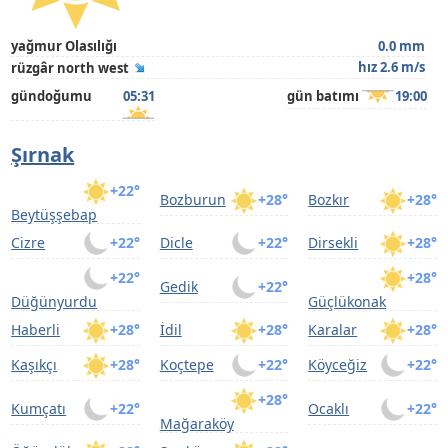
yağmur Olasılığı
0.0 mm
hız 2.6 m/s
rüzgâr north west
gündoğumu
05:31
gün batımı
19:00
Şırnak
+22°
Bozburun
+28°
Bozkır
+28°
Beytüşşebap
Cizre
+22°
Dicle
+22°
Dirsekli
+28°
+22°
+28°
Gedik
+22°
Düğünyurdu
Güçlükonak
Haberli
+28°
İdil
+28°
Karalar
+28°
Kaşıkçı
+28°
Koçtepe
+22°
Köyceğiz
+22°
+28°
Kumçatı
+22°
Ocaklı
+22°
Mağaraköy