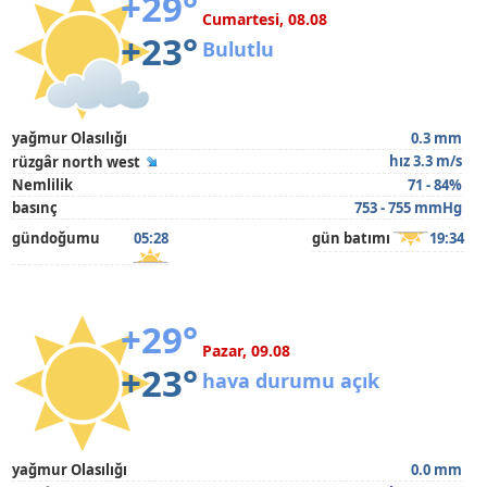
+29°
Cumartesi, 08.08
+23°
Bulutlu
yağmur Olasılığı
0.3 mm
hız 3.3 m/s
rüzgâr north west
Nemlilik
71 - 84%
basınç
753 - 755 mmHg
gündoğumu
05:28
gün batımı
19:34
+29°
Pazar, 09.08
+23°
hava durumu açık
yağmur Olasılığı
0.0 mm