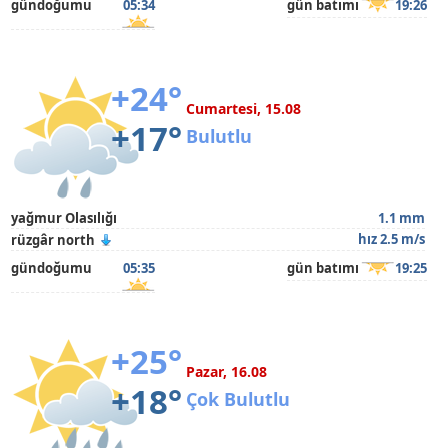
gündoğumu
05:34
gün batımı
19:26
+24°
Cumartesi, 15.08
+17°
Bulutlu
yağmur Olasılığı
1.1 mm
hız 2.5 m/s
rüzgâr north
gündoğumu
05:35
gün batımı
19:25
+25°
Pazar, 16.08
+18°
Çok Bulutlu