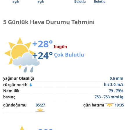
açık
açık
Bulutlu
Bulutlu
5 Günlük Hava Durumu Tahmini
+28°
bugün
+24°
Çok Bulutlu
yağmur Olasılığı
0.6 mm
hız 3.0 m/s
rüzgâr north
Nemlilik
79 - 79%
basınç
753 - 753 mmHg
gündoğumu
05:27
gün batımı
19:35