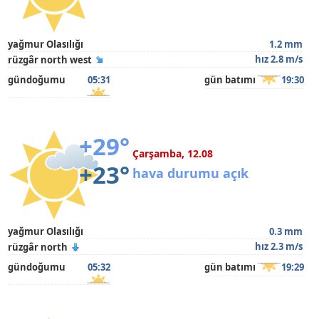
yağmur Olasılığı
1.2 mm
hız 2.8 m/s
rüzgâr north west
gündoğumu
05:31
gün batımı
19:30
+29°
Çarşamba, 12.08
+23°
hava durumu açık
yağmur Olasılığı
0.3 mm
hız 2.3 m/s
rüzgâr north
gündoğumu
05:32
gün batımı
19:29