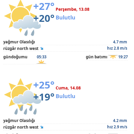
+27°
Perşembe, 13.08
+20°
Bulutlu
yağmur Olasılığı
4.7 mm
hız 2.8 m/s
rüzgâr north west
gündoğumu
05:33
gün batımı
19:27
+25°
Cuma, 14.08
+19°
Bulutlu
yağmur Olasılığı
4.2 mm
hız 2.9 m/s
rüzgâr north west