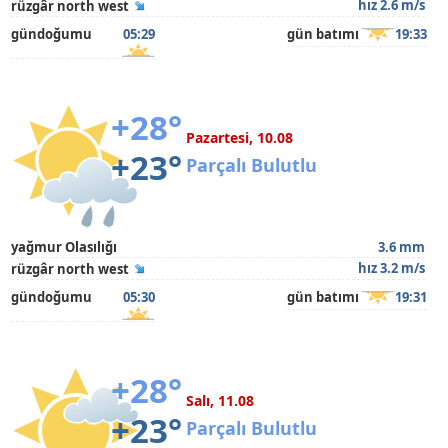
hız 2.6 m/s
rüzgâr north west
gündoğumu
05:29
gün batımı
19:33
+28°
Pazartesi, 10.08
+23°
Parçalı Bulutlu
yağmur Olasılığı
3.6 mm
hız 3.2 m/s
rüzgâr north west
gündoğumu
05:30
gün batımı
19:31
+28°
Salı, 11.08
+23°
Parçalı Bulutlu