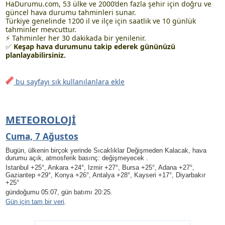
HaDurumu.com, 53 ülke ve 2000’den fazla şehir için doğru ve
güncel hava durumu tahminleri sunar.
Türkiye genelinde 1200 il ve ilçe için saatlik ve 10 günlük
tahminler mevcuttur.
⚡ Tahminler her 30 dakikada bir yenilenir.
✅
Keşap hava durumunu takip ederek gününüzü
planlayabilirsiniz.
bu sayfayı sık kullanılanlara ekle
METEOROLOJI
Cuma, 7 Ağustos
Bugün, ülkenin birçok yerinde Sıcaklıklar Değişmeden Kalacak, hava
durumu açık, atmosferik basınç: değişmeyecek .
Istanbul +25°, Ankara +24°, Izmir +27°, Bursa +25°, Adana +27°,
Gaziantep +29°, Konya +26°, Antalya +28°, Kayseri +17°, Diyarbakır
+25°
gündoğumu 05:07, gün batımı 20:25.
Gün için tam bir veri
.