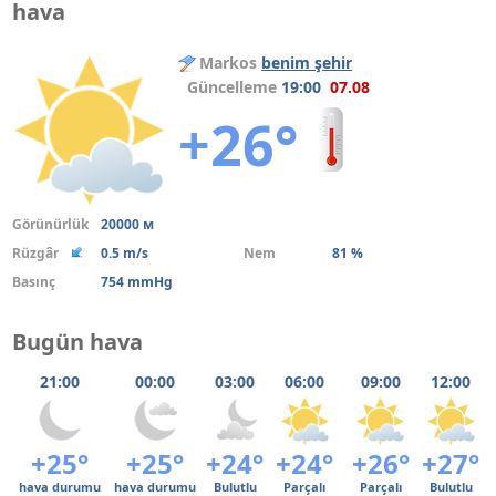
hava
Markos
benim şehir
Güncelleme
19:00
07.08
+26°
Görünürlük
20000 м
Rüzgâr
0.5 m/s
Nem
81 %
Basınç
754 mmHg
Bugün hava
21:00
00:00
03:00
06:00
09:00
12:00
+25°
+25°
+24°
+24°
+26°
+27°
hava durumu
hava durumu
Bulutlu
Parçalı
Parçalı
Bulutlu