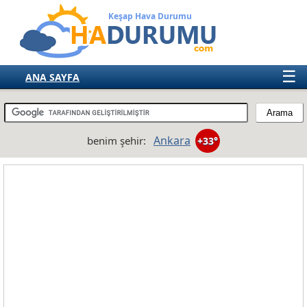
Keşap Hava Durumu
☰
ANA SAYFA
TÜRKİYE
AVRUPA
Ankara
benim şehir:
+33°
AMERIKA
ASYA
AFRIKA
AVUSTRALYA