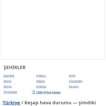
ŞEHIRLER
Istanbul
Ankara
Izmir
Bursa
Adana
Gaziantep
Konya
Antalya
Kayseri
Diyarbakır
1200 il/ilçe listesi
Türkiye
/ Keşap hava durumu — şimdiki