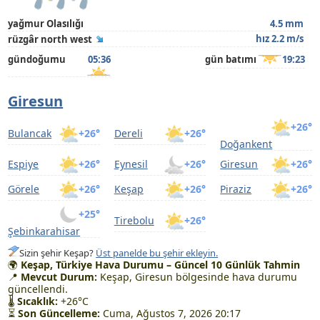
yağmur Olasılığı
4.5 mm
hız 2.2 m/s
rüzgâr north west
gündoğumu
05:36
gün batımı
19:23
Giresun
+26°
Bulancak
+26°
Dereli
+26°
Doğankent
Espiye
+26°
Eynesil
+26°
Giresun
+26°
Görele
+26°
Keşap
+26°
Piraziz
+26°
+25°
Tirebolu
+26°
Şebinkarahisar
Sizin şehir Keşap?
Üst panelde bu şehir ekleyin.
🌍
Keşap, Türkiye Hava Durumu – Güncel 10 Günlük Tahmin
📍
Mevcut Durum:
Keşap, Giresun bölgesinde hava durumu
güncellendi.
🌡
Sıcaklık:
+26°C
⏳
Son Güncelleme:
Cuma, Ağustos 7, 2026 20:17