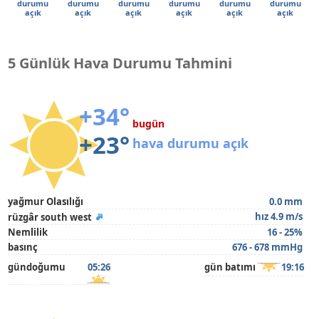
durumu
durumu
durumu
durumu
durumu
durumu
açık
açık
açık
açık
açık
açık
5 Günlük Hava Durumu Tahmini
+34°
bugün
+23°
hava durumu açık
yağmur Olasılığı
0.0 mm
hız 4.9 m/s
rüzgâr south west
Nemlilik
16 - 25%
basınç
676 - 678 mmHg
gündoğumu
05:26
gün batımı
19:16