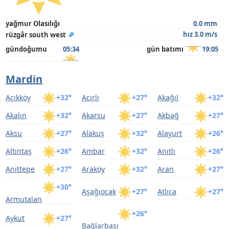
yağmur Olasılığı
0.0 mm
hız 3.0 m/s
rüzgâr south west
gündoğumu
05:34
gün batımı
19:05
Mardin
Açıkköy
+32°
Acırlı
+27°
Akağıl
+32°
Akalın
+32°
Akarsu
+27°
Akbağ
+27°
Aksu
+27°
Alakuş
+32°
Alayurt
+26°
Altıntaş
+26°
Ambar
+32°
Anıtlı
+26°
Anittepe
+27°
Araköy
+32°
Aran
+27°
+30°
Aşağıocak
+27°
Atlıca
+27°
Armutalan
+26°
Aykut
+27°
Bağlarbaşı