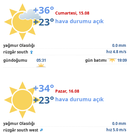
+36°
Cumartesi, 15.08
+23°
hava durumu açık
yağmur Olasılığı
0.0 mm
hız 4.8 m/s
rüzgâr south
gündoğumu
05:31
gün batımı
19:09
+34°
Pazar, 16.08
+23°
hava durumu açık
yağmur Olasılığı
0.0 mm
hız 5.0 m/s
rüzgâr south west