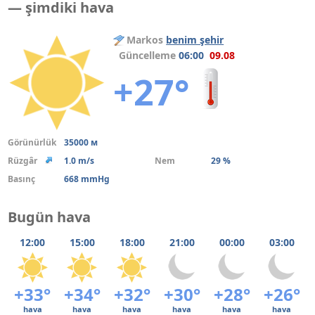
— şimdiki hava
Markos
benim şehir
Güncelleme
06:00
09.08
+27°
Görünürlük
35000 м
Rüzgâr
1.0 m/s
Nem
29 %
Basınç
668 mmHg
Bugün hava
12:00
15:00
18:00
21:00
00:00
03:00
+33°
+34°
+32°
+30°
+28°
+26°
hava
hava
hava
hava
hava
hava