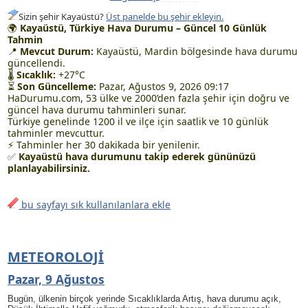
Sizin şehir Kayaüstü?
Üst panelde bu şehir ekleyin.
🌍
Kayaüstü, Türkiye Hava Durumu – Güncel 10 Günlük
Tahmin
📍
Mevcut Durum:
Kayaüstü, Mardin bölgesinde hava durumu
güncellendi.
🌡
Sıcaklık:
+27°C
⏳
Son Güncelleme:
Pazar, Ağustos 9, 2026 09:17
HaDurumu.com, 53 ülke ve 2000’den fazla şehir için doğru ve
güncel hava durumu tahminleri sunar.
Türkiye genelinde 1200 il ve ilçe için saatlik ve 10 günlük
tahminler mevcuttur.
⚡ Tahminler her 30 dakikada bir yenilenir.
✅
Kayaüstü hava durumunu takip ederek gününüzü
planlayabilirsiniz.
bu sayfayı sık kullanılanlara ekle
METEOROLOJI
Pazar, 9 Ağustos
Bugün, ülkenin birçok yerinde Sıcaklıklarda Artış, hava durumu açık
,