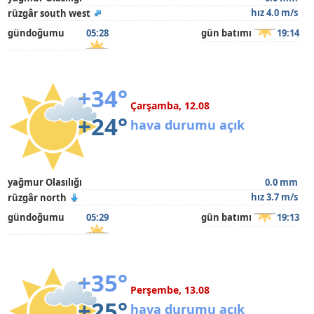
hız 4.0 m/s
rüzgâr south west
gündoğumu
05:28
gün batımı
19:14
+34°
Çarşamba, 12.08
+24°
hava durumu açık
yağmur Olasılığı
0.0 mm
hız 3.7 m/s
rüzgâr north
gündoğumu
05:29
gün batımı
19:13
+35°
Perşembe, 13.08
+25°
hava durumu açık