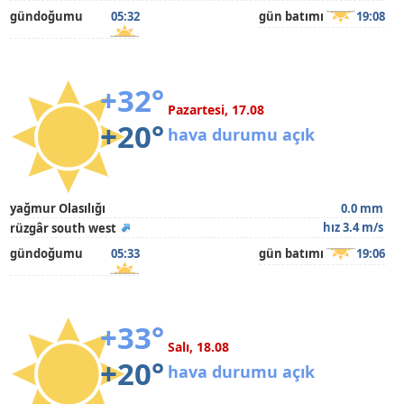
gündoğumu
05:32
gün batımı
19:08
+32°
Pazartesi, 17.08
+20°
hava durumu açık
yağmur Olasılığı
0.0 mm
hız 3.4 m/s
rüzgâr south west
gündoğumu
05:33
gün batımı
19:06
+33°
Salı, 18.08
+20°
hava durumu açık