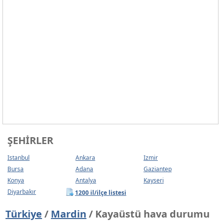
ŞEHIRLER
Istanbul
Ankara
Izmir
Bursa
Adana
Gaziantep
Konya
Antalya
Kayseri
Diyarbakır
1200 il/ilçe listesi
Türkiye
/
Mardin
/ Kayaüstü hava durumu