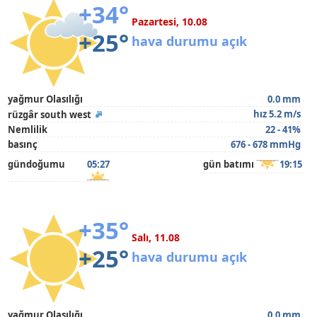
+34°
Pazartesi, 10.08
+25°
hava durumu açık
yağmur Olasılığı
0.0 mm
hız 5.2 m/s
rüzgâr south west
Nemlilik
22 - 41%
basınç
676 - 678 mmHg
gündoğumu
05:27
gün batımı
19:15
+35°
Salı, 11.08
+25°
hava durumu açık
yağmur Olasılığı
0.0 mm