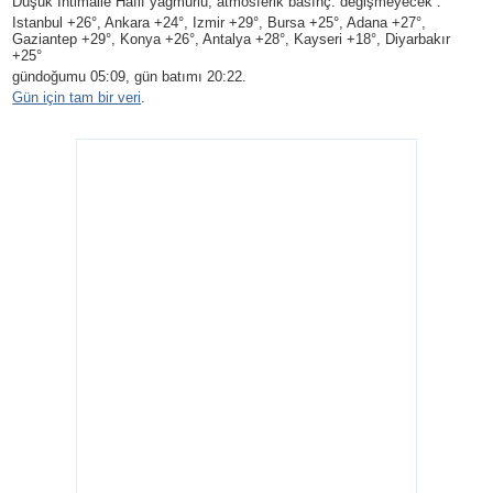
Düşük İhtimalle Hafif yağmurlu
, atmosferik basınç: değişmeyecek .
Istanbul +26°, Ankara +24°, Izmir +29°, Bursa +25°, Adana +27°,
Gaziantep +29°, Konya +26°, Antalya +28°, Kayseri +18°, Diyarbakır
+25°
gündoğumu 05:09, gün batımı 20:22.
Gün için tam bir veri
.