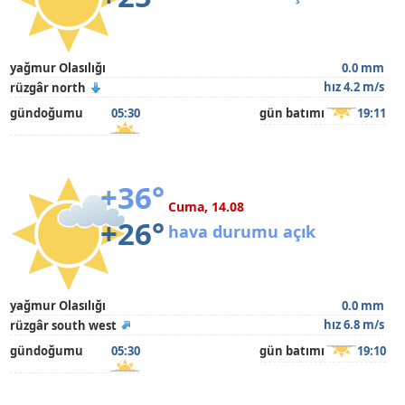
yağmur Olasılığı
0.0 mm
hız 4.2 m/s
rüzgâr north
gündoğumu
05:30
gün batımı
19:11
+36°
Cuma, 14.08
+26°
hava durumu açık
yağmur Olasılığı
0.0 mm
hız 6.8 m/s
rüzgâr south west
gündoğumu
05:30
gün batımı
19:10