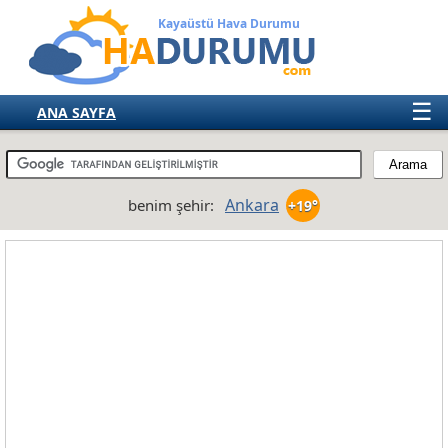
Kayaüstü Hava Durumu
☰
ANA SAYFA
TÜRKİYE
AVRUPA
Ankara
benim şehir:
+19°
AMERIKA
ASYA
AFRIKA
AVUSTRALYA