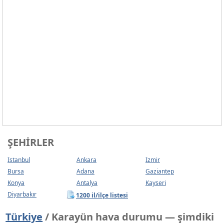
ŞEHIRLER
Istanbul
Ankara
Izmir
Bursa
Adana
Gaziantep
Konya
Antalya
Kayseri
Diyarbakır
1200 il/ilçe listesi
Türkiye
/ Karayün hava durumu — şimdiki