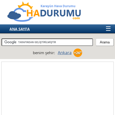
Karayün Hava Durumu
☰
ANA SAYFA
TÜRKİYE
AVRUPA
Ankara
benim şehir:
+26°
AMERIKA
ASYA
AFRIKA
AVUSTRALYA