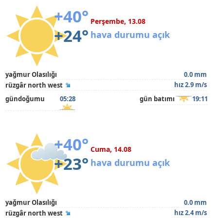
+40°
Perşembe, 13.08
+24°
hava durumu açık
yağmur Olasılığı
0.0 mm
hız 2.9 m/s
rüzgâr north west
gündoğumu
05:28
gün batımı
19:11
+40°
Cuma, 14.08
+23°
hava durumu açık
yağmur Olasılığı
0.0 mm
hız 2.4 m/s
rüzgâr north west