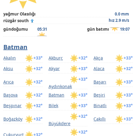
yağmur Olasılığı
0.0 mm
hız 2.9 m/s
rüzgâr south
gündoğumu
05:31
gün batımı
19:07
Batman
Akalın
+33°
Akburç
+32°
Akça
+33°
Aksu
+32°
Akyar
+33°
Alaca
+32°
+33°
Arıca
+32°
Başarı
+33°
Aydınkonak
Başova
+32°
Batman
+33°
Beşiri
+33°
Beşpınar
+32°
Bilek
+33°
Binatlı
+33°
+32°
Boğazköy
+32°
Çakıllı
+33°
Büyükdere
+32°
Çukuryurt
+32°