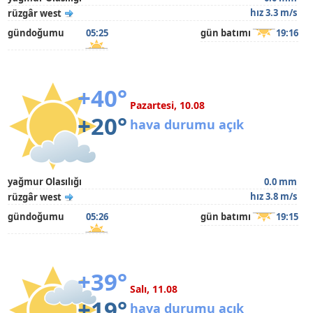
hız 3.3 m/s
rüzgâr west
gündoğumu
05:25
gün batımı
19:16
+40°
Pazartesi, 10.08
+20°
hava durumu açık
yağmur Olasılığı
0.0 mm
hız 3.8 m/s
rüzgâr west
gündoğumu
05:26
gün batımı
19:15
+39°
Salı, 11.08
+19°
hava durumu açık