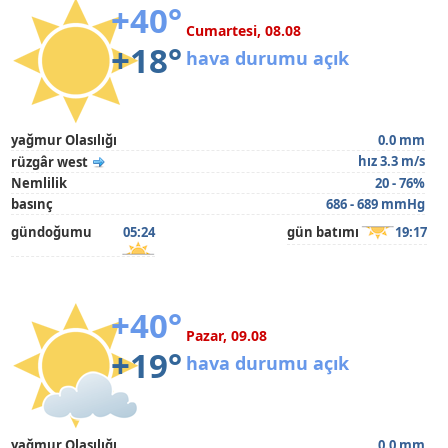
+40°
Cumartesi, 08.08
+18°
hava durumu açık
yağmur Olasılığı
0.0 mm
hız 3.3 m/s
rüzgâr west
Nemlilik
20 - 76%
basınç
686 - 689 mmHg
gündoğumu
05:24
gün batımı
19:17
+40°
Pazar, 09.08
+19°
hava durumu açık
yağmur Olasılığı
0.0 mm