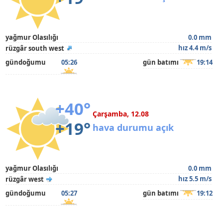
yağmur Olasılığı
0.0 mm
hız 4.4 m/s
rüzgâr south west
gündoğumu
05:26
gün batımı
19:14
+40°
Çarşamba, 12.08
+19°
hava durumu açık
yağmur Olasılığı
0.0 mm
hız 5.5 m/s
rüzgâr west
gündoğumu
05:27
gün batımı
19:12