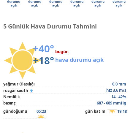
durumu
durumu
durumu
durumu
durumu
durumu
açık
açık
açık
açık
açık
açık
5 Günlük Hava Durumu Tahmini
+40°
bugün
+18°
hava durumu açık
yağmur Olasılığı
0.0 mm
hız 3.6 m/s
rüzgâr south
Nemlilik
14 - 42%
basınç
687 - 689 mmHg
gündoğumu
05:23
gün batımı
19:18