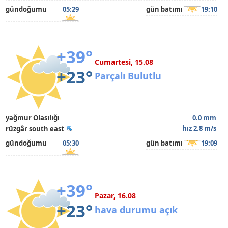
gündoğumu
05:29
gün batımı
19:10
+39°
Cumartesi, 15.08
+23°
Parçalı Bulutlu
yağmur Olasılığı
0.0 mm
hız 2.8 m/s
rüzgâr south east
gündoğumu
05:30
gün batımı
19:09
+39°
Pazar, 16.08
+23°
hava durumu açık