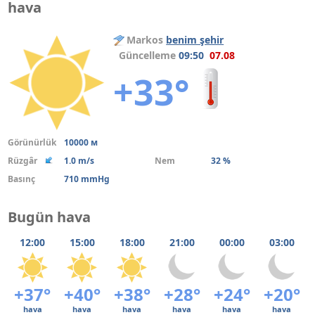
hava
Markos
benim şehir
Güncelleme
09:50
07.08
+33°
Görünürlük
10000 м
Rüzgâr
1.0 m/s
Nem
32 %
Basınç
710 mmHg
Bugün hava
12:00
15:00
18:00
21:00
00:00
03:00
+37°
+40°
+38°
+28°
+24°
+20°
hava
hava
hava
hava
hava
hava