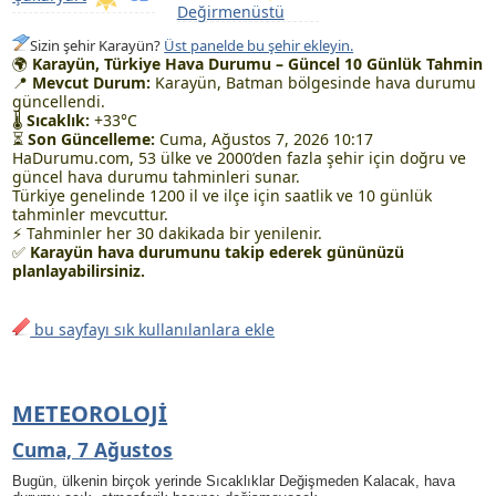
Değirmenüstü
Sizin şehir Karayün?
Üst panelde bu şehir ekleyin.
🌍
Karayün, Türkiye Hava Durumu – Güncel 10 Günlük Tahmin
📍
Mevcut Durum:
Karayün, Batman bölgesinde hava durumu
güncellendi.
🌡
Sıcaklık:
+33°C
⏳
Son Güncelleme:
Cuma, Ağustos 7, 2026 10:17
HaDurumu.com, 53 ülke ve 2000’den fazla şehir için doğru ve
güncel hava durumu tahminleri sunar.
Türkiye genelinde 1200 il ve ilçe için saatlik ve 10 günlük
tahminler mevcuttur.
⚡ Tahminler her 30 dakikada bir yenilenir.
✅
Karayün hava durumunu takip ederek gününüzü
planlayabilirsiniz.
bu sayfayı sık kullanılanlara ekle
METEOROLOJI
Cuma, 7 Ağustos
Bugün, ülkenin birçok yerinde Sıcaklıklar Değişmeden Kalacak, hava