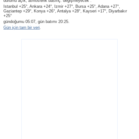
durumu açık, atmosferik basınç: değişmeyecek .
Istanbul +25°, Ankara +24°, Izmir +27°, Bursa +25°, Adana +27°,
Gaziantep +29°, Konya +26°, Antalya +28°, Kayseri +17°, Diyarbakır
+25°
gündoğumu 05:07, gün batımı 20:25.
Gün için tam bir veri
.