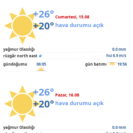
+26°
Cumartesi, 15.08
+20°
hava durumu açık
yağmur Olasılığı
0.0 mm
hız 6.9 m/s
rüzgâr north east
gündoğumu
06:05
gün batımı
19:56
+26°
Pazar, 16.08
+20°
hava durumu açık
yağmur Olasılığı
0.0 mm