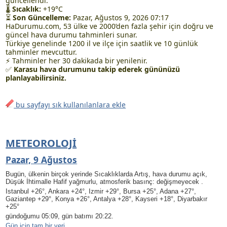
güncellendi.
🌡
Sıcaklık:
+19°C
⏳
Son Güncelleme:
Pazar, Ağustos 9, 2026 07:17
HaDurumu.com, 53 ülke ve 2000’den fazla şehir için doğru ve
güncel hava durumu tahminleri sunar.
Türkiye genelinde 1200 il ve ilçe için saatlik ve 10 günlük
tahminler mevcuttur.
⚡ Tahminler her 30 dakikada bir yenilenir.
✅
Karasu hava durumunu takip ederek gününüzü
planlayabilirsiniz.
bu sayfayı sık kullanılanlara ekle
METEOROLOJI
Pazar, 9 Ağustos
Bugün, ülkenin birçok yerinde Sıcaklıklarda Artış, hava durumu açık
,
Düşük İhtimalle Hafif yağmurlu
, atmosferik basınç: değişmeyecek .
Istanbul +26°, Ankara +24°, Izmir +29°, Bursa +25°, Adana +27°,
Gaziantep +29°, Konya +26°, Antalya +28°, Kayseri +18°, Diyarbakır
+25°
gündoğumu 05:09, gün batımı 20:22.
Gün için tam bir veri
.