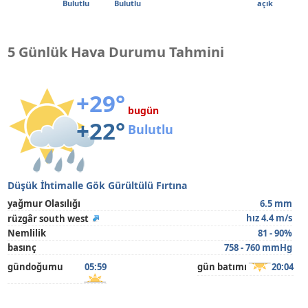
Bulutlu
Bulutlu
açık
5 Günlük Hava Durumu Tahmini
+29°
bugün
+22°
Bulutlu
Düşük İhtimalle Gök Gürültülü Fırtına
yağmur Olasılığı
6.5 mm
hız 4.4 m/s
rüzgâr south west
Nemlilik
81 - 90%
basınç
758 - 760 mmHg
gündoğumu
05:59
gün batımı
20:04