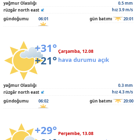
yağmur Olasılığı
0.5 mm
hız 3.9 m/s
rüzgâr north east
gündoğumu
06:01
gün batımı
20:01
+31°
Çarşamba, 12.08
+21°
hava durumu açık
yağmur Olasılığı
0.3 mm
hız 4.3 m/s
rüzgâr north east
gündoğumu
06:02
gün batımı
20:00
+29°
Perşembe, 13.08