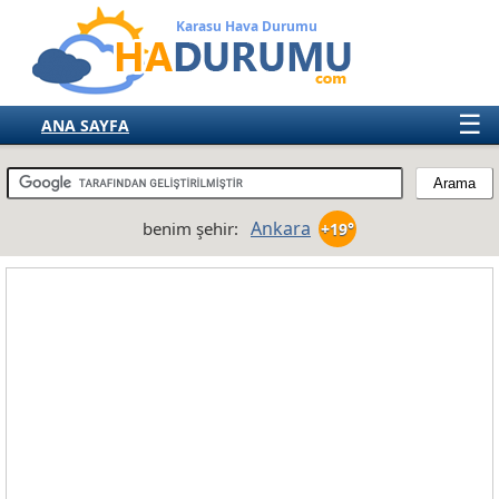
Karasu Hava Durumu
☰
ANA SAYFA
TÜRKİYE
AVRUPA
Ankara
benim şehir:
+19°
AMERIKA
ASYA
AFRIKA
AVUSTRALYA