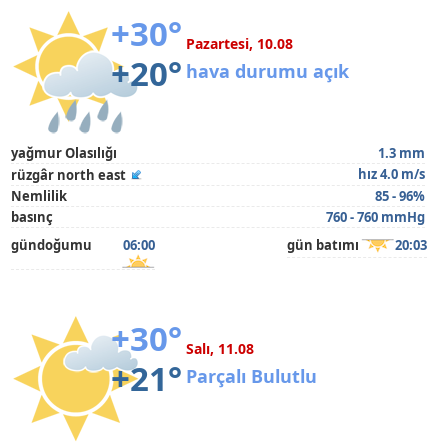
+30°
Pazartesi, 10.08
+20°
hava durumu açık
yağmur Olasılığı
1.3 mm
hız 4.0 m/s
rüzgâr north east
Nemlilik
85 - 96%
basınç
760 - 760 mmHg
gündoğumu
06:00
gün batımı
20:03
+30°
Salı, 11.08
+21°
Parçalı Bulutlu