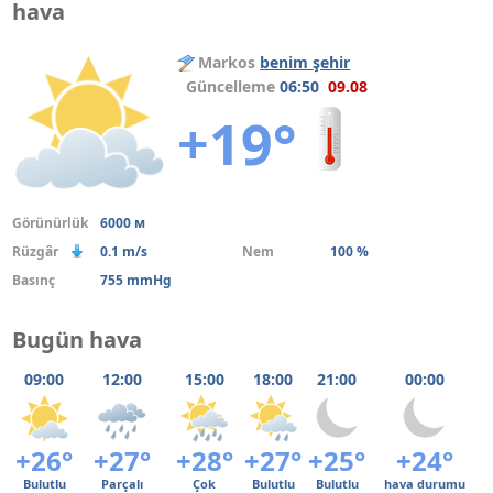
hava
Markos
benim şehir
Güncelleme
06:50
09.08
+19°
Görünürlük
6000 м
Rüzgâr
0.1 m/s
Nem
100 %
Basınç
755 mmHg
Bugün hava
09:00
12:00
15:00
18:00
21:00
00:00
+26°
+27°
+28°
+27°
+25°
+24°
Bulutlu
Parçalı
Çok
Bulutlu
Bulutlu
hava durumu