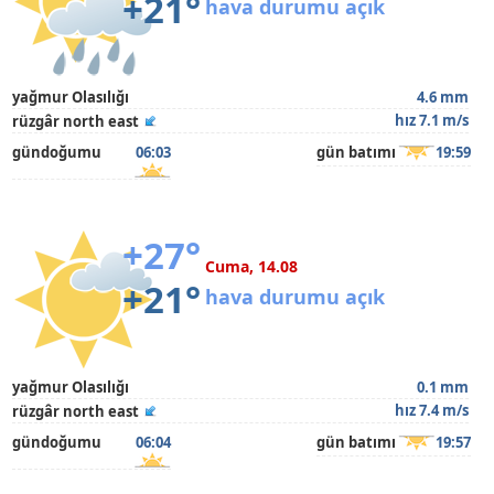
+21°
hava durumu açık
yağmur Olasılığı
4.6 mm
hız 7.1 m/s
rüzgâr north east
gündoğumu
06:03
gün batımı
19:59
+27°
Cuma, 14.08
+21°
hava durumu açık
yağmur Olasılığı
0.1 mm
hız 7.4 m/s
rüzgâr north east
gündoğumu
06:04
gün batımı
19:57