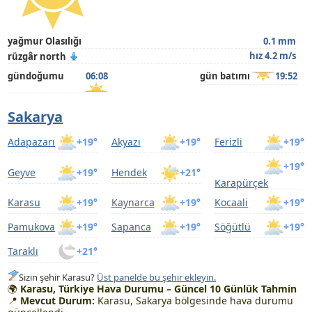
yağmur Olasılığı
0.1 mm
hız 4.2 m/s
rüzgâr north
gündoğumu
06:08
gün batımı
19:52
Sakarya
Adapazarı
+19°
Akyazı
+19°
Ferizli
+19°
+19°
Geyve
+19°
Hendek
+21°
Karapürçek
Karasu
+19°
Kaynarca
+19°
Kocaali
+19°
Pamukova
+19°
Sapanca
+19°
Söğütlü
+19°
Taraklı
+21°
Sizin şehir Karasu?
Üst panelde bu şehir ekleyin.
🌍
Karasu, Türkiye Hava Durumu – Güncel 10 Günlük Tahmin
📍
Mevcut Durum:
Karasu, Sakarya bölgesinde hava durumu