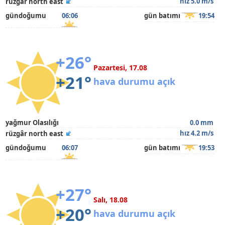
hız 5.0 m/s
rüzgâr north east
gündoğumu
06:06
gün batımı
19:54
+26°
Pazartesi, 17.08
+21°
hava durumu açık
yağmur Olasılığı
0.0 mm
hız 4.2 m/s
rüzgâr north east
gündoğumu
06:07
gün batımı
19:53
+27°
Salı, 18.08
+20°
hava durumu açık