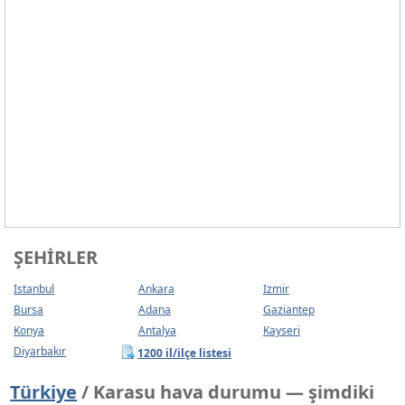
ŞEHIRLER
Istanbul
Ankara
Izmir
Bursa
Adana
Gaziantep
Konya
Antalya
Kayseri
Diyarbakır
1200 il/ilçe listesi
Türkiye
/ Karasu hava durumu — şimdiki