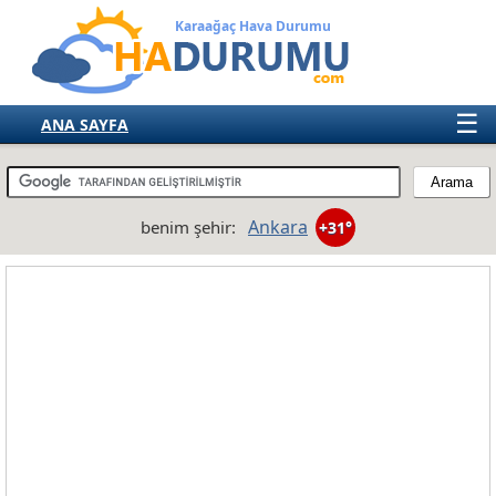
Karaağaç Hava Durumu
☰
ANA SAYFA
TÜRKİYE
AVRUPA
Ankara
benim şehir:
+31°
AMERIKA
ASYA
AFRIKA
AVUSTRALYA