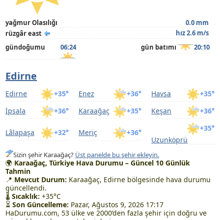
yağmur Olasılığı
0.0 mm
hız 2.6 m/s
rüzgâr east
gündoğumu
06:24
gün batımı
20:10
Edirne
Edirne
+35°
Enez
+36°
Havsa
+35°
İpsala
+36°
Karaağaç
+35°
Keşan
+36°
+35°
Lâlapaşa
+32°
Meriç
+36°
Uzunköprü
Sizin şehir Karaağaç?
Üst panelde bu şehir ekleyin.
🌍
Karaağaç, Türkiye Hava Durumu – Güncel 10 Günlük
Tahmin
📍
Mevcut Durum:
Karaağaç, Edirne bölgesinde hava durumu
güncellendi.
🌡
Sıcaklık:
+35°C
⏳
Son Güncelleme:
Pazar, Ağustos 9, 2026 17:17
HaDurumu.com, 53 ülke ve 2000’den fazla şehir için doğru ve