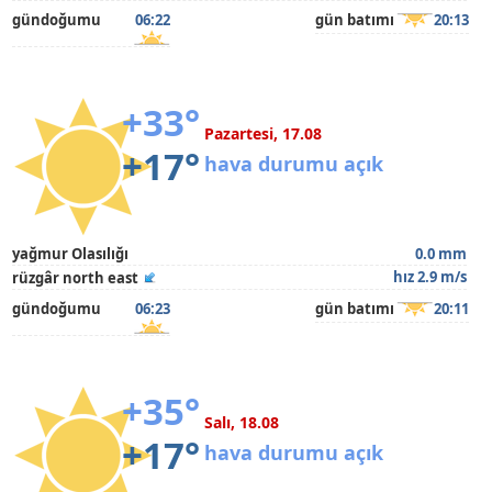
gündoğumu
06:22
gün batımı
20:13
+33°
Pazartesi, 17.08
+17°
hava durumu açık
yağmur Olasılığı
0.0 mm
hız 2.9 m/s
rüzgâr north east
gündoğumu
06:23
gün batımı
20:11
+35°
Salı, 18.08
+17°
hava durumu açık