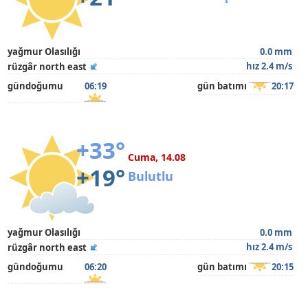
yağmur Olasılığı
0.0 mm
hız 2.4 m/s
rüzgâr north east
gündoğumu
06:19
gün batımı
20:17
+33°
Cuma, 14.08
+19°
Bulutlu
yağmur Olasılığı
0.0 mm
hız 2.4 m/s
rüzgâr north east
gündoğumu
06:20
gün batımı
20:15