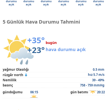
durumu
durumu
durumu
durumu
durumu
durumu
açık
açık
açık
açık
açık
açık
5 Günlük Hava Durumu Tahmini
+35°
bugün
+23°
hava durumu açık
yağmur Olasılığı
0.5 mm
hız 5.7 m/s
rüzgâr north
Nemlilik
39 - 49%
basınç
758 - 759 mmHg
gündoğumu
06:15
gün batımı
20:22