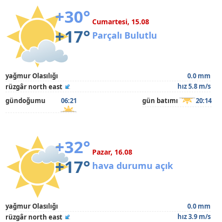
+30°
Cumartesi, 15.08
+17°
Parçalı Bulutlu
yağmur Olasılığı
0.0 mm
hız 5.8 m/s
rüzgâr north east
gündoğumu
06:21
gün batımı
20:14
+32°
Pazar, 16.08
+17°
hava durumu açık
yağmur Olasılığı
0.0 mm
hız 3.9 m/s
rüzgâr north east