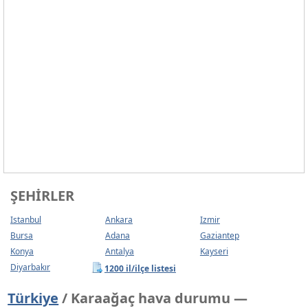
ŞEHIRLER
Istanbul
Ankara
Izmir
Bursa
Adana
Gaziantep
Konya
Antalya
Kayseri
Diyarbakır
1200 il/ilçe listesi
Türkiye
/ Karaağaç hava durumu —