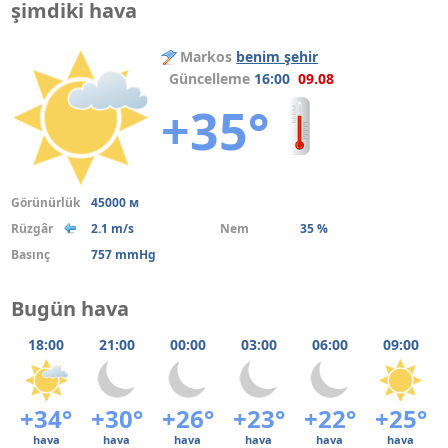
şimdiki hava
Markos
benim şehir
Güncelleme
16:00
09.08
+35°
Görünürlük
45000 м
Rüzgâr
2.1 m/s
Nem
35 %
Basınç
757 mmHg
Bugün hava
18:00
21:00
00:00
03:00
06:00
09:00
+34°
+30°
+26°
+23°
+22°
+25°
hava
hava
hava
hava
hava
hava