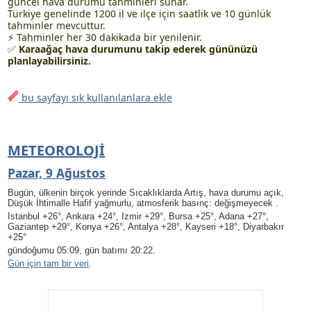
güncel hava durumu tahminleri sunar.
Türkiye genelinde 1200 il ve ilçe için saatlik ve 10 günlük
tahminler mevcuttur.
⚡ Tahminler her 30 dakikada bir yenilenir.
✅
Karaağaç hava durumunu takip ederek gününüzü
planlayabilirsiniz.
bu sayfayı sık kullanılanlara ekle
METEOROLOJI
Pazar, 9 Ağustos
Bugün, ülkenin birçok yerinde Sıcaklıklarda Artış, hava durumu açık
,
Düşük İhtimalle Hafif yağmurlu
, atmosferik basınç: değişmeyecek .
Istanbul +26°, Ankara +24°, Izmir +29°, Bursa +25°, Adana +27°,
Gaziantep +29°, Konya +26°, Antalya +28°, Kayseri +18°, Diyarbakır
+25°
gündoğumu 05:09, gün batımı 20:22.
Gün için tam bir veri
.