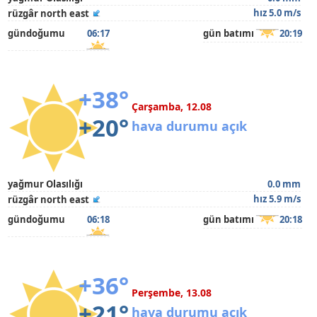
hız 5.0 m/s
rüzgâr north east
gündoğumu
06:17
gün batımı
20:19
+38°
Çarşamba, 12.08
+20°
hava durumu açık
yağmur Olasılığı
0.0 mm
hız 5.9 m/s
rüzgâr north east
gündoğumu
06:18
gün batımı
20:18
+36°
Perşembe, 13.08
+21°
hava durumu açık