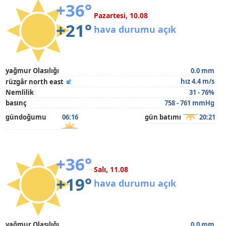
+36°
Pazartesi, 10.08
+21°
hava durumu açık
yağmur Olasılığı
0.0 mm
hız 4.4 m/s
rüzgâr north east
Nemlilik
31 - 76%
basınç
758 - 761 mmHg
gündoğumu
06:16
gün batımı
20:21
+36°
Salı, 11.08
+19°
hava durumu açık
yağmur Olasılığı
0.0 mm