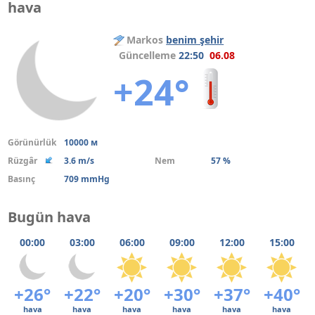
hava
Markos
benim şehir
Güncelleme
22:50
06.08
+24°
Görünürlük
10000 м
Rüzgâr
3.6 m/s
Nem
57 %
Basınç
709 mmHg
Bugün hava
00:00
03:00
06:00
09:00
12:00
15:00
+26°
+22°
+20°
+30°
+37°
+40°
hava
hava
hava
hava
hava
hava