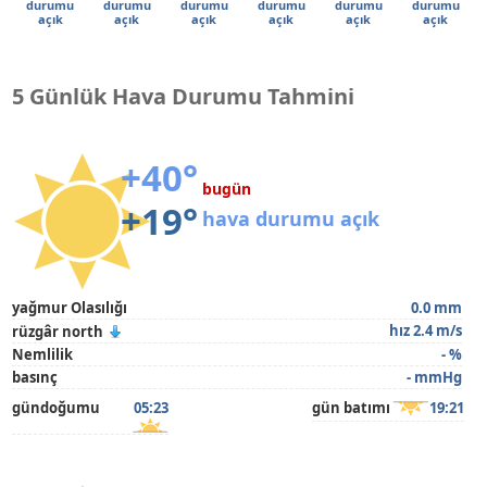
durumu
durumu
durumu
durumu
durumu
durumu
açık
açık
açık
açık
açık
açık
5 Günlük Hava Durumu Tahmini
+40°
bugün
+19°
hava durumu açık
yağmur Olasılığı
0.0 mm
hız 2.4 m/s
rüzgâr north
Nemlilik
- %
basınç
- mmHg
gündoğumu
05:23
gün batımı
19:21