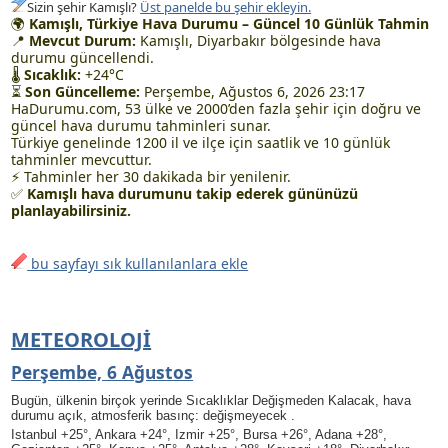
Sizin şehir Kamışlı?
Üst panelde bu şehir ekleyin.
🌍
Kamışlı, Türkiye Hava Durumu – Güncel 10 Günlük Tahmin
📍
Mevcut Durum:
Kamışlı, Diyarbakır bölgesinde hava
durumu güncellendi.
🌡
Sıcaklık:
+24°C
⏳
Son Güncelleme:
Perşembe, Ağustos 6, 2026 23:17
HaDurumu.com, 53 ülke ve 2000’den fazla şehir için doğru ve
güncel hava durumu tahminleri sunar.
Türkiye genelinde 1200 il ve ilçe için saatlik ve 10 günlük
tahminler mevcuttur.
⚡ Tahminler her 30 dakikada bir yenilenir.
✅
Kamışlı hava durumunu takip ederek gününüzü
planlayabilirsiniz.
bu sayfayı sık kullanılanlara ekle
METEOROLOJI
Perşembe, 6 Ağustos
Bugün, ülkenin birçok yerinde Sıcaklıklar Değişmeden Kalacak, hava
durumu açık, atmosferik basınç: değişmeyecek .
Istanbul +25°, Ankara +24°, Izmir +25°, Bursa +26°, Adana +28°,