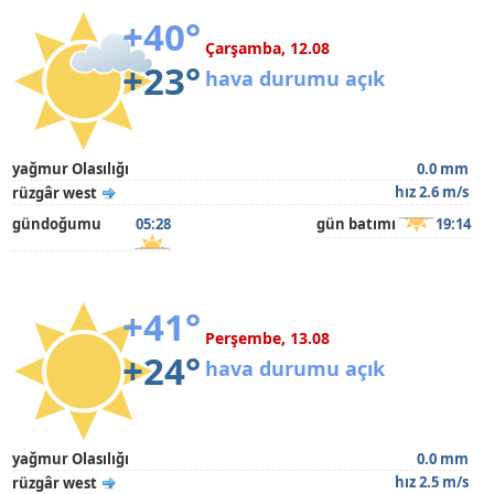
+40°
Çarşamba, 12.08
+23°
hava durumu açık
yağmur Olasılığı
0.0 mm
hız 2.6 m/s
rüzgâr west
gündoğumu
05:28
gün batımı
19:14
+41°
Perşembe, 13.08
+24°
hava durumu açık
yağmur Olasılığı
0.0 mm
hız 2.5 m/s
rüzgâr west