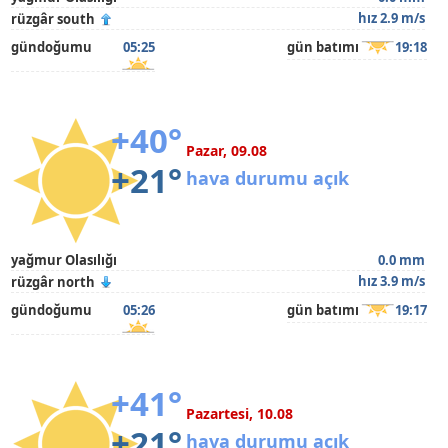
hız 2.9 m/s
rüzgâr south
gündoğumu
05:25
gün batımı
19:18
+40°
Pazar, 09.08
+21°
hava durumu açık
yağmur Olasılığı
0.0 mm
hız 3.9 m/s
rüzgâr north
gündoğumu
05:26
gün batımı
19:17
+41°
Pazartesi, 10.08
+21°
hava durumu açık