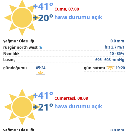
+41°
Cuma, 07.08
+20°
hava durumu açık
yağmur Olasılığı
0.0 mm
hız 2.7 m/s
rüzgâr north west
Nemlilik
10 - 35%
basınç
696 - 698 mmHg
gündoğumu
05:24
gün batımı
19:20
+41°
Cumartesi, 08.08
+21°
hava durumu açık
yağmur Olasılığı
0.0 mm