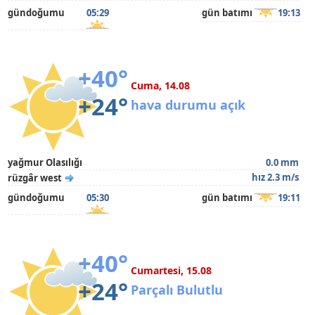
gündoğumu
05:29
gün batımı
19:13
+40°
Cuma, 14.08
+24°
hava durumu açık
yağmur Olasılığı
0.0 mm
hız 2.3 m/s
rüzgâr west
gündoğumu
05:30
gün batımı
19:11
+40°
Cumartesi, 15.08
+24°
Parçalı Bulutlu