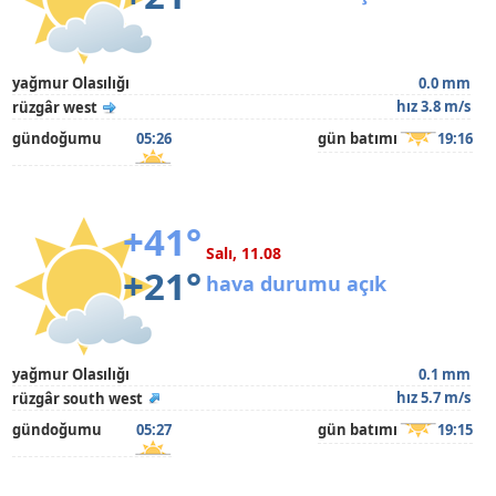
yağmur Olasılığı
0.0 mm
hız 3.8 m/s
rüzgâr west
gündoğumu
05:26
gün batımı
19:16
+41°
Salı, 11.08
+21°
hava durumu açık
yağmur Olasılığı
0.1 mm
hız 5.7 m/s
rüzgâr south west
gündoğumu
05:27
gün batımı
19:15