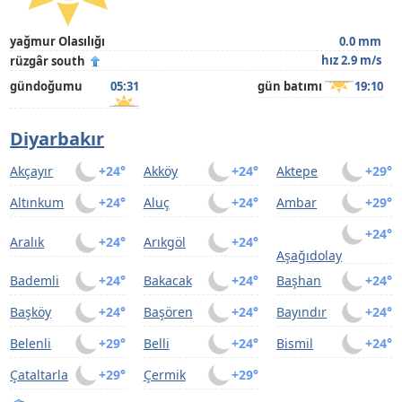
yağmur Olasılığı
0.0 mm
hız 2.9 m/s
rüzgâr south
gündoğumu
05:31
gün batımı
19:10
Diyarbakır
Akçayır
+24°
Akköy
+24°
Aktepe
+29°
Altınkum
+24°
Aluç
+24°
Ambar
+29°
+24°
Aralık
+24°
Arıkgöl
+24°
Aşağıdolay
Bademli
+24°
Bakacak
+24°
Başhan
+24°
Başköy
+24°
Başören
+24°
Bayındır
+24°
Belenli
+29°
Belli
+24°
Bismil
+24°
Çataltarla
+29°
Çermik
+29°