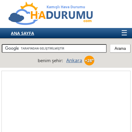
Kamışlı Hava Durumu
☰
ANA SAYFA
TÜRKİYE
AVRUPA
Ankara
benim şehir:
+28°
AMERIKA
ASYA
AFRIKA
AVUSTRALYA