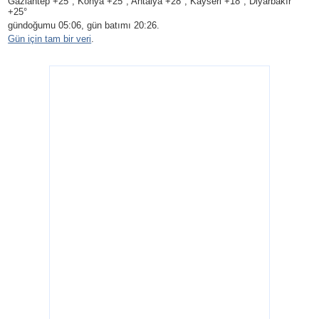
Gaziantep +25°, Konya +25°, Antalya +28°, Kayseri +18°, Diyarbakır
+25°
gündoğumu 05:06, gün batımı 20:26.
Gün için tam bir veri
.