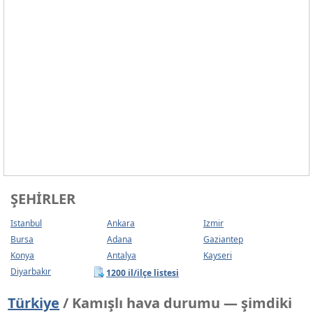
ŞEHIRLER
Istanbul
Ankara
Izmir
Bursa
Adana
Gaziantep
Konya
Antalya
Kayseri
Diyarbakır
1200 il/ilçe listesi
Türkiye
/ Kamışlı hava durumu — şimdiki