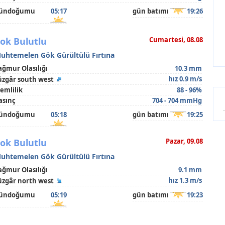
ündoğumu
05:17
gün batımı
19:26
ok Bulutlu
Cumartesi, 08.08
uhtemelen Gök Gürültülü Fırtına
ağmur Olasılığı
10.3 mm
hız 0.9 m/s
üzgâr south west
emlilik
88 - 96%
asınç
704 - 704 mmHg
ündoğumu
05:18
gün batımı
19:25
ok Bulutlu
Pazar, 09.08
uhtemelen Gök Gürültülü Fırtına
ağmur Olasılığı
9.1 mm
hız 1.3 m/s
üzgâr north west
ündoğumu
05:19
gün batımı
19:23