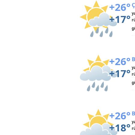
+26°
Ç
y
+17°
r
g
+26°
B
y
+17°
r
g
+26°
B
y
+18°
r