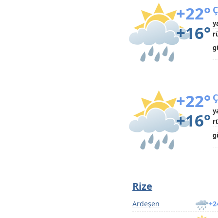
+22°
Ç
y
+16°
r
g
+22°
Ç
y
+16°
r
g
Rize
Ardeşen
+2