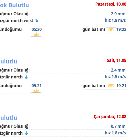
ok Bulutlu
Pazartesi, 10.08
ağmur Olasılığı
2.9 mm
hız 1.8 m/s
üzgâr north west
ündoğumu
05:20
gün batımı
19:22
ulutlu
Salı, 11.08
ağmur Olasılığı
2.4 mm
hız 1.5 m/s
üzgâr north
ündoğumu
05:21
gün batımı
19:21
ulutlu
Çarşamba, 12.08
ağmur Olasılığı
0.7 mm
hız 1.8 m/s
üzgâr north