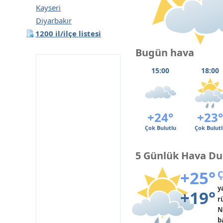
Kayseri
Diyarbakır
1200 il/ilçe listesi
Bugün hava
15:00
18:00
+24°
+23°
Çok Bulutlu
Çok Bulutl
5 Günlük Hava D
+25°
Ç
y
+19°
r
N
b