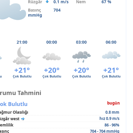
Rüzgâr
0.1 m/s
Nem
67 %
Basınç
704
mmHg
21:00
00:00
03:00
06:00
+21°
+20°
+20°
+21°
u
Çok Bulutlu
Çok Bulutlu
Çok Bulutlu
Çok Bulutlu
urumu Tahmini
ok Bulutlu
bugün
ağmur Olasılığı
0.8 mm
hız 0.9 m/s
üzgâr west
emlilik
86 - 96%
asınç
704 - 704 mmHg