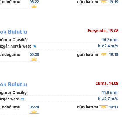
ündoğumu
05:22
gün batımı
19:19
ok Bulutlu
Perşembe, 13.08
ağmur Olasılığı
16.2 mm
hız 2.4 m/s
üzgâr north west
ündoğumu
05:23
gün batımı
19:18
ok Bulutlu
Cuma, 14.08
ağmur Olasılığı
11.9 mm
hız 2.7 m/s
üzgâr west
ündoğumu
05:24
gün batımı
19:17