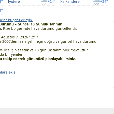
5°
İyidere
+24°
Kalkandere
+24°
4°
elde bu şehir ekleyin.
 Durumu – Güncel 10 Günlük Tahmin
, Rize bölgesinde hava durumu güncellendi.
Ağustos 7, 2026 12:17
 2000’den fazla şehir için doğru ve güncel hava durumu
ve ilçe için saatlik ve 10 günlük tahminler mevcuttur.
a bir yenilenir.
takip ederek gününüzü planlayabilirsiniz.
nlara ekle