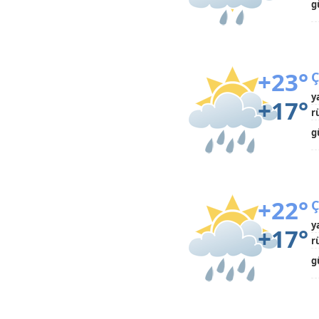
g
+23°
Ç
y
+17°
r
g
+22°
Ç
y
+17°
r
g