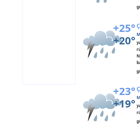
g
+25°
Ç
M
+20°
y
r
N
b
g
+23°
Ç
M
+19°
y
r
g