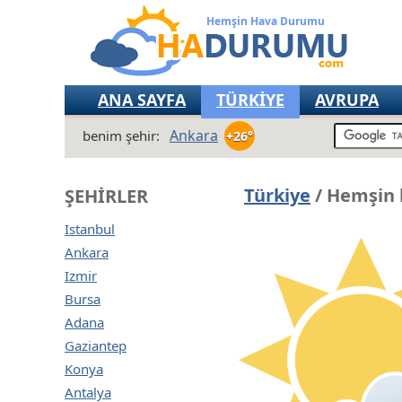
Hemşin Hava Durumu
ANA SAYFA
TÜRKİYE
AVRUPA
Ankara
benim şehir:
+26°
Türkiye
/ Hemşin 
ŞEHIRLER
Istanbul
Ankara
Izmir
Bursa
Adana
Gaziantep
Konya
Antalya