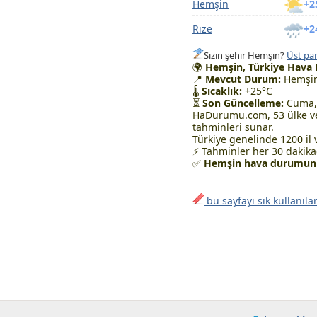
Hemşin
+2
Rize
+2
Sizin şehir Hemşin?
Üst pan
🌍
Hemşin, Türkiye Hava
📍
Mevcut Durum:
Hemşin
🌡
Sıcaklık:
+25°C
⏳
Son Güncelleme:
Cuma, 
HaDurumu.com, 53 ülke ve
tahminleri sunar.
Türkiye genelinde 1200 il 
⚡ Tahminler her 30 dakikad
✅
Hemşin hava durumunu 
bu sayfayı sık kullanıla