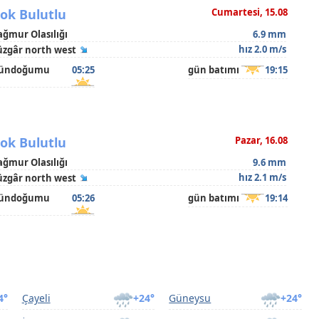
ok Bulutlu
Cumartesi, 15.08
ağmur Olasılığı
6.9 mm
hız 2.0 m/s
üzgâr north west
ündoğumu
05:25
gün batımı
19:15
ok Bulutlu
Pazar, 16.08
ağmur Olasılığı
9.6 mm
hız 2.1 m/s
üzgâr north west
ündoğumu
05:26
gün batımı
19:14
4°
Çayeli
+24°
Güneysu
+24°