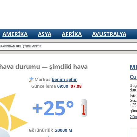
AMERIKA
ASYA
AFRIKA
AVUSTRALYA
hava durumu — şimdiki hava
M
Cu
Markos
benim şehir
Güncelleme
09:00
07.08
Bug
dur
Ista
+25°
Gaz
+25
gün
Gün 
Görünürlük
20000 м