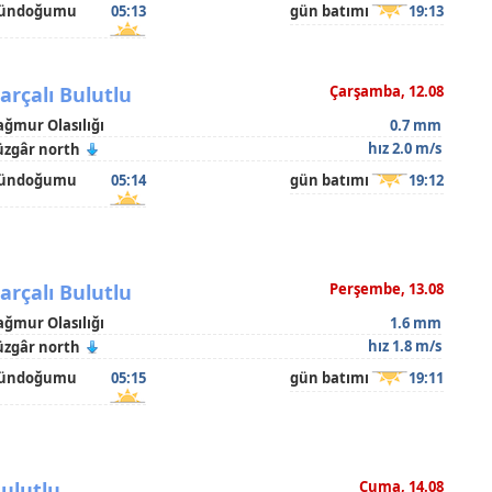
ündoğumu
05:13
gün batımı
19:13
arçalı Bulutlu
Çarşamba, 12.08
ağmur Olasılığı
0.7 mm
hız 2.0 m/s
üzgâr north
ündoğumu
05:14
gün batımı
19:12
arçalı Bulutlu
Perşembe, 13.08
ağmur Olasılığı
1.6 mm
hız 1.8 m/s
üzgâr north
ündoğumu
05:15
gün batımı
19:11
ulutlu
Cuma, 14.08