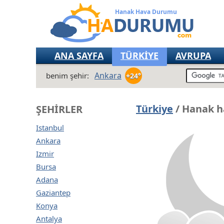
Hanak Hava Durumu
ANA SAYFA
TÜRKİYE
AVRUPA
Ankara
benim şehir:
+24°
Türkiye
/ Hanak h
ŞEHIRLER
Istanbul
Ankara
Izmir
Bursa
Adana
Gaziantep
Konya
Antalya