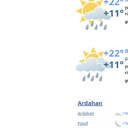
+22°
y
+11°
r
g
+22°
B
G
+11°
y
r
g
Ardahan
Ardahan
+1
Posof
+1