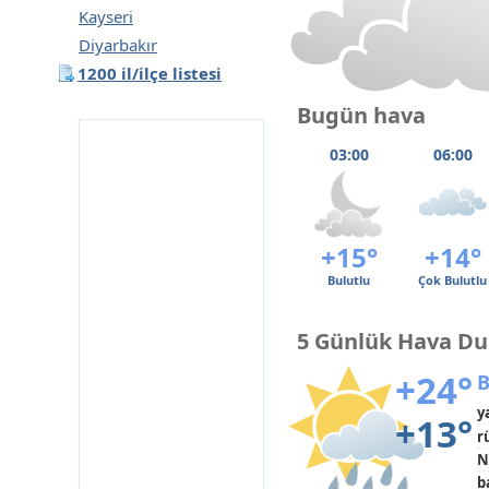
Kayseri
Diyarbakır
1200 il/ilçe listesi
Bugün hava
03:00
06:00
+15°
+14°
Bulutlu
Çok Bulutlu
5 Günlük Hava D
+24°
B
y
+13°
r
N
b