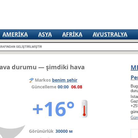
AMERIKA
ASYA
AFRIKA
AVUSTRALYA
ava durumu — şimdiki hava
M
Pe
Markos
benim şehir
Güncelleme
00:00
06.08
Bug
dur
Ista
+16°
Gaz
+25
gün
Gün 
Görünürlük
30000 м