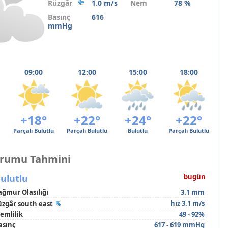
Rüzgâr
1.0 m/s
Nem
78 %
Basınç
616
mmHg
09:00
12:00
15:00
18:00
+18°
+22°
+24°
+22°
Parçalı Bulutlu
Parçalı Bulutlu
Bulutlu
Parçalı Bulutlu
urumu Tahmini
ulutlu
bugün
ağmur Olasılığı
3.1 mm
hız 3.1 m/s
üzgâr south east
emlilik
49 - 92%
asınç
617 - 619 mmHg