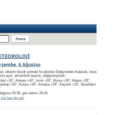
ETEOROLOJI
rşembe, 6 Ağustos
ün, ülkenin birçok yerinde Sıcaklıklar Değişmeden Kalacak, hava
umu açık, atmosferik basınç: değişmeyecek .
nbul +25°, Ankara +24°, Izmir +25°, Bursa +26°, Adana +28°,
iantep +25°, Konya +25°, Antalya +28°, Kayseri +18°, Diyarbakır
°
doğumu 05:06, gün batımı 20:26.
için tam bir veri
.