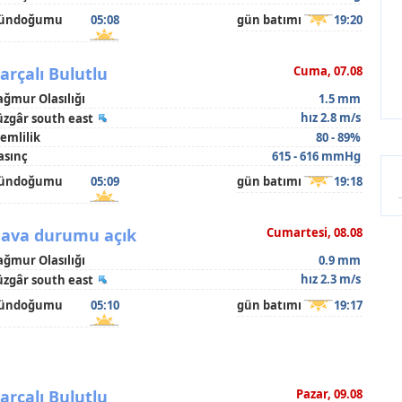
ündoğumu
05:08
gün batımı
19:20
arçalı Bulutlu
Cuma, 07.08
ağmur Olasılığı
1.5 mm
hız 2.8 m/s
üzgâr south east
emlilik
80 - 89%
asınç
615 - 616 mmHg
ündoğumu
05:09
gün batımı
19:18
ava durumu açık
Cumartesi, 08.08
ağmur Olasılığı
0.9 mm
hız 2.3 m/s
üzgâr south east
ündoğumu
05:10
gün batımı
19:17
arçalı Bulutlu
Pazar, 09.08