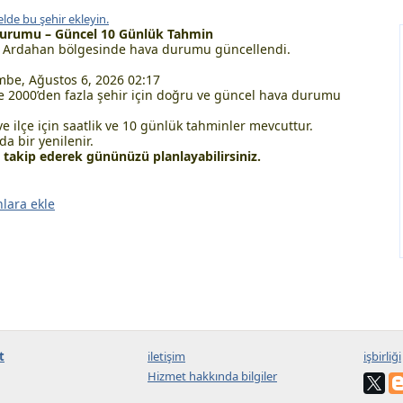
lde bu şehir ekleyin.
Durumu – Güncel 10 Günlük Tahmin
 Ardahan bölgesinde hava durumu güncellendi.
be, Ağustos 6, 2026 02:17
 2000’den fazla şehir için doğru ve güncel hava durumu
ve ilçe için saatlik ve 10 günlük tahminler mevcuttur.
a bir yenilenir.
akip ederek gününüzü planlayabilirsiniz.
nlara ekle
t
iletişim
işbirliği
Hizmet hakkında bilgiler