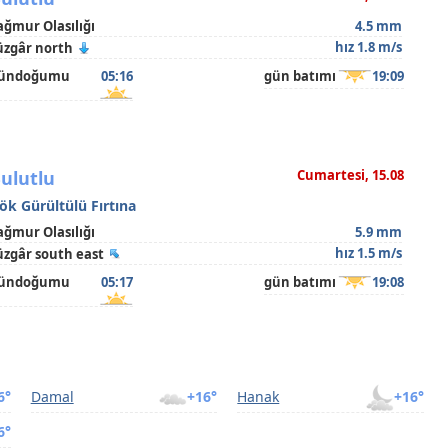
ağmur Olasılığı
4.5 mm
hız 1.8 m/s
üzgâr north
ündoğumu
05:16
gün batımı
19:09
ulutlu
Cumartesi, 15.08
ök Gürültülü Fırtına
ağmur Olasılığı
5.9 mm
hız 1.5 m/s
üzgâr south east
ündoğumu
05:17
gün batımı
19:08
6°
Damal
+16°
Hanak
+16°
6°