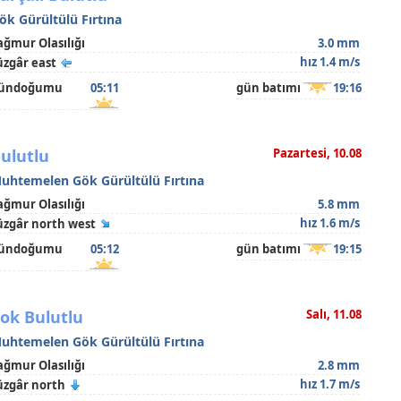
ök Gürültülü Fırtına
ağmur Olasılığı
3.0 mm
hız 1.4 m/s
üzgâr east
ündoğumu
05:11
gün batımı
19:16
ulutlu
Pazartesi, 10.08
uhtemelen Gök Gürültülü Fırtına
ağmur Olasılığı
5.8 mm
hız 1.6 m/s
üzgâr north west
ündoğumu
05:12
gün batımı
19:15
ok Bulutlu
Salı, 11.08
uhtemelen Gök Gürültülü Fırtına
ağmur Olasılığı
2.8 mm
hız 1.7 m/s
üzgâr north