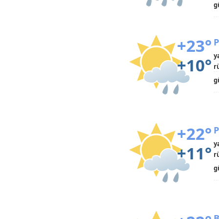
g
+23°
P
y
+10°
r
g
+22°
P
y
+11°
r
g
B