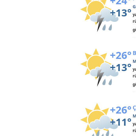
+24°
G
+13°
y
r
g
+26°
B
M
+13°
y
r
g
+26°
Ç
M
+11°
y
r