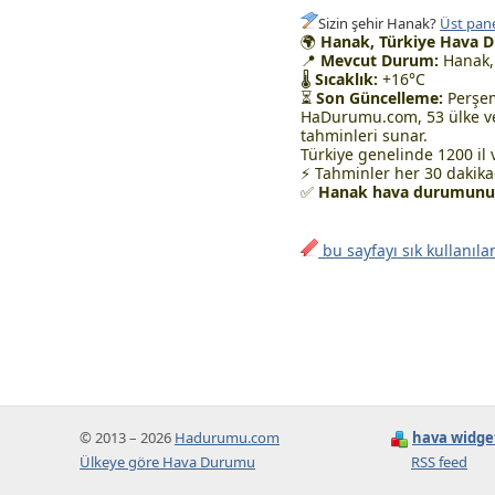
Sizin şehir Hanak?
Üst pane
🌍
Hanak, Türkiye Hava 
📍
Mevcut Durum:
Hanak,
🌡
Sıcaklık:
+16°C
⏳
Son Güncelleme:
Perşem
HaDurumu.com, 53 ülke ve
tahminleri sunar.
Türkiye genelinde 1200 il 
⚡ Tahminler her 30 dakikad
✅
Hanak hava durumunu t
bu sayfayı sık kullanıla
© 2013 – 2026
Hadurumu.com
hava widge
Ülkeye göre Hava Durumu
RSS feed