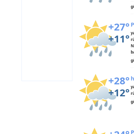
g
+27°
P
y
+11°
r
N
b
g
+28°
h
y
+12°
r
g
P