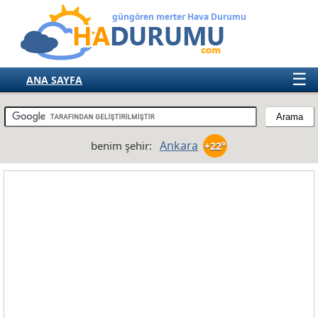
güngören merter Hava Durumu
☰
ANA SAYFA
TÜRKİYE
AVRUPA
Ankara
benim şehir:
+22°
AMERIKA
ASYA
AFRIKA
AVUSTRALYA