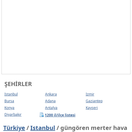
ŞEHIRLER
Istanbul
Ankara
Izmir
Bursa
Adana
Gaziantep
Konya
Antalya
Kayseri
Diyarbakır
1200 il/ilçe listesi
Türkiye
/
Istanbul
/ güngören merter hava