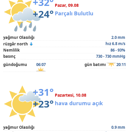
+32°
Pazar, 09.08
+24°
Parçalı Bulutlu
yağmur Olasılığı
2.0 mm
hız 6.8 m/s
rüzgâr north
Nemlilik
86 - 93%
basınç
730 - 730 mmHg
gündoğumu
06:07
gün batımı
20:11
+31°
Pazartesi, 10.08
+23°
hava durumu açık
yağmur Olasılığı
0.9 mm