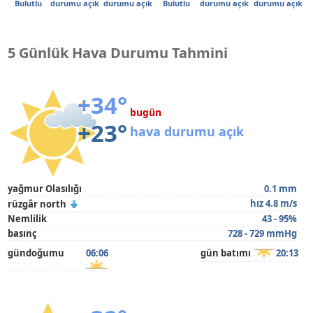
Bulutlu
durumu açık
durumu açık
Bulutlu
durumu açık
durumu açık
5 Günlük Hava Durumu Tahmini
+34°
bugün
+23°
hava durumu açık
yağmur Olasılığı
0.1 mm
hız 4.8 m/s
rüzgâr north
Nemlilik
43 - 95%
basınç
728 - 729 mmHg
gündoğumu
06:06
gün batımı
20:13