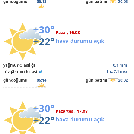
gündoğumu
06:13
gün batımı
20:03
+30°
Pazar, 16.08
+22°
hava durumu açık
yağmur Olasılığı
0.1 mm
hız 7.1 m/s
rüzgâr north east
gündoğumu
06:14
gün batımı
20:02
+30°
Pazartesi, 17.08
+22°
hava durumu açık