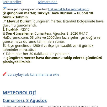
keresteciler
Mimarsinan
Sizin şehir güngören merter?
Üst panelde bu şehir ekleyin.
🌍
güngören merter, Türkiye Hava Durumu – Güncel 10
Günlük Tahmin
📍
Mevcut Durum:
güngören merter, Istanbul bölgesinde hava
durumu güncellendi.
🌡
Sıcaklık:
+25°C
⏳
Son Güncelleme:
Cumartesi, Ağustos 8, 2026 04:17
HaDurumu.com, 53 ülke ve 2000’den fazla şehir için doğru ve
güncel hava durumu tahminleri sunar.
Türkiye genelinde 1200 il ve ilçe için saatlik ve 10 günlük
tahminler mevcuttur.
⚡ Tahminler her 30 dakikada bir yenilenir.
✅
güngören merter hava durumunu takip ederek gününüzü
planlayabilirsiniz.
bu sayfayı sık kullanılanlara ekle
METEOROLOJI
Cumartesi, 8 Ağustos