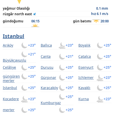
yağmur Olasılığı
0.1 mm
hız 6.1 m/s
rüzgâr north east
gündoğumu
06:15
gün batımı
20:00
Istanbul
Arıköy
+23°
Ballıca
+23°
Boyalık
+25°
+21°
Çanta
+21°
Çatalca
+25°
Büyükçavuşlu
Celâliye
+25°
Durusu
+25°
Esenyurt
+25°
güngören
+25°
Gürpınar
+25°
Ichlemer
+23°
merter
Istanbul
+25°
Karacaköy
+25°
Kavaklı
+25°
+25°
Kocadere
+23°
Kurna
+23°
Kumburgaz
merter
+25°
+25°