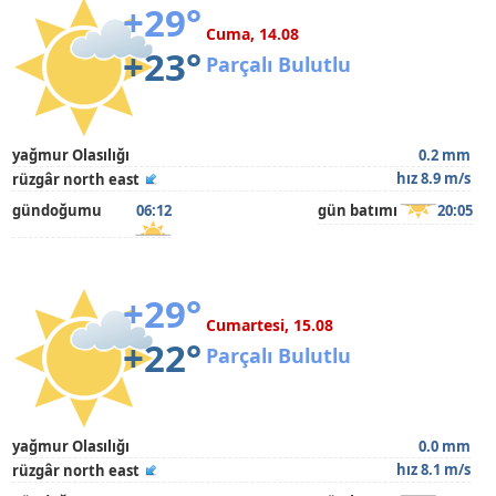
+29°
Cuma, 14.08
+23°
Parçalı Bulutlu
yağmur Olasılığı
0.2 mm
hız 8.9 m/s
rüzgâr north east
gündoğumu
06:12
gün batımı
20:05
+29°
Cumartesi, 15.08
+22°
Parçalı Bulutlu
yağmur Olasılığı
0.0 mm
hız 8.1 m/s
rüzgâr north east