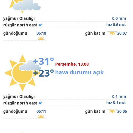
yağmur Olasılığı
0.0 mm
hız 6.6 m/s
rüzgâr north east
gündoğumu
06:10
gün batımı
20:07
+31°
Perşembe, 13.08
+23°
hava durumu açık
yağmur Olasılığı
0.1 mm
hız 8.1 m/s
rüzgâr north east
gündoğumu
06:11
gün batımı
20:06