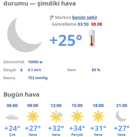
durumu — şimdiki hava
Markos
benim şehir
Güncelleme
03:50
08.08
+25°
Görünürlük
10000 м
Rüzgâr
4.1 m/s
Nem
89 %
Basınç
753 mmHg
Bugün hava
06:00
09:00
12:00
15:00
18:00
21:00
+24°
+27°
+32°
+34°
+31°
+27°
Çok
hava
hava
Parçalı
hava
hava