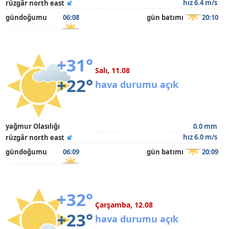
hız 6.4 m/s
rüzgâr north east
gündoğumu
06:08
gün batımı
20:10
+31°
Salı, 11.08
+22°
hava durumu açık
yağmur Olasılığı
0.0 mm
hız 6.0 m/s
rüzgâr north east
gündoğumu
06:09
gün batımı
20:09
+32°
Çarşamba, 12.08
+23°
hava durumu açık