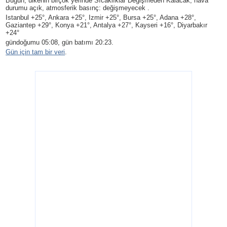
Bugün, ülkenin birçok yerinde Sıcaklıklar Değişmeden Kalacak, hava
durumu açık, atmosferik basınç: değişmeyecek .
Istanbul +25°, Ankara +25°, Izmir +25°, Bursa +25°, Adana +28°,
Gaziantep +29°, Konya +21°, Antalya +27°, Kayseri +16°, Diyarbakır
+24°
gündoğumu 05:08, gün batımı 20:23.
Gün için tam bir veri
.