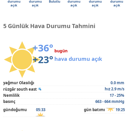
durumu
durumu
Bulutlu
durumu
durumu
durumu
açık
açık
açık
açık
açık
5 Günlük Hava Durumu Tahmini
+36°
bugün
+23°
hava durumu açık
yağmur Olasılığı
0.0 mm
hız 2.9 m/s
rüzgâr south east
Nemlilik
17 - 25%
basınç
663 - 664 mmHg
gündoğumu
05:33
gün batımı
19:25