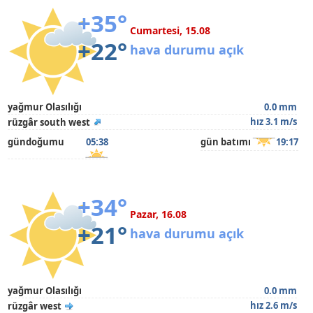
+35°
Cumartesi, 15.08
+22°
hava durumu açık
yağmur Olasılığı
0.0 mm
hız 3.1 m/s
rüzgâr south west
gündoğumu
05:38
gün batımı
19:17
+34°
Pazar, 16.08
+21°
hava durumu açık
yağmur Olasılığı
0.0 mm
hız 2.6 m/s
rüzgâr west