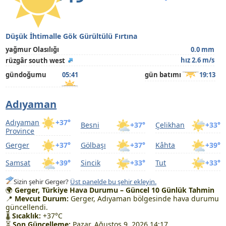
Düşük İhtimalle Gök Gürültülü Fırtına
yağmur Olasılığı
0.0 mm
hız 2.6 m/s
rüzgâr south west
gündoğumu
05:41
gün batımı
19:13
Adıyaman
Adıyaman
+37°
Besni
+37°
Çelikhan
+33°
Province
Gerger
+37°
Gölbaşı
+37°
Kâhta
+39°
Samsat
+39°
Sincik
+33°
Tut
+33°
Sizin şehir Gerger?
Üst panelde bu şehir ekleyin.
🌍
Gerger, Türkiye Hava Durumu – Güncel 10 Günlük Tahmin
📍
Mevcut Durum:
Gerger, Adıyaman bölgesinde hava durumu
güncellendi.
🌡
Sıcaklık:
+37°C
⏳
Son Güncelleme:
Pazar, Ağustos 9, 2026 14:17