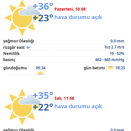
+36°
Pazartesi, 10.08
+23°
hava durumu açık
yağmur Olasılığı
0.0 mm
hız 2.7 m/s
rüzgâr east
Nemlilik
19 - 52%
basınç
662 - 665 mmHg
gündoğumu
05:34
gün batımı
19:23
+35°
Salı, 11.08
+22°
hava durumu açık
yağmur Olasılığı
0.0 mm