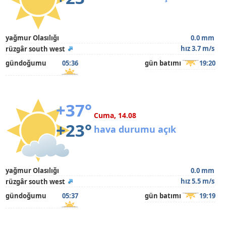
yağmur Olasılığı
0.0 mm
hız 3.7 m/s
rüzgâr south west
gündoğumu
05:36
gün batımı
19:20
+37°
Cuma, 14.08
+23°
hava durumu açık
yağmur Olasılığı
0.0 mm
hız 5.5 m/s
rüzgâr south west
gündoğumu
05:37
gün batımı
19:19