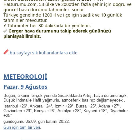
HaDurumu.com, 53 ülke ve 2000’den fazla şehir için doğru ve
güncel hava durumu tahminleri sunar.
Türkiye genelinde 1200 il ve ilçe için saatlik ve 10 günlük
tahminler mevcuttur.
⚡ Tahminler her 30 dakikada bir yenilenir.
✅
Gerger hava durumunu takip ederek gününüzü
planlayabilirsiniz.
bu sayfayı sık kullanılanlara ekle
METEOROLOJI
Pazar, 9 Ağustos
Bugün, ülkenin birçok yerinde Sıcaklıklarda Artış, hava durumu açık
,
Düşük İhtimalle Hafif yağmurlu
, atmosferik basınç: değişmeyecek .
Istanbul +26°, Ankara +24°, Izmir +29°, Bursa +25°, Adana +27°,
Gaziantep +29°, Konya +26°, Antalya +28°, Kayseri +18°, Diyarbakır
+25°
gündoğumu 05:09, gün batımı 20:22.
Gün için tam bir veri
.