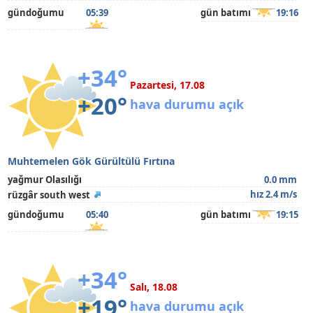
gündoğumu
05:39
gün batımı
19:16
+34°
Pazartesi, 17.08
+20°
hava durumu açık
Muhtemelen Gök Gürültülü Fırtına
yağmur Olasılığı
0.0 mm
hız 2.4 m/s
rüzgâr south west
gündoğumu
05:40
gün batımı
19:15
+34°
Salı, 18.08
+19°
hava durumu açık