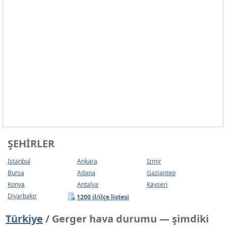
ŞEHIRLER
Istanbul
Ankara
Izmir
Bursa
Adana
Gaziantep
Konya
Antalya
Kayseri
Diyarbakır
1200 il/ilçe listesi
Türkiye
/ Gerger hava durumu — şimdiki