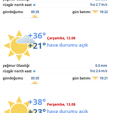
hız 2.7 m/s
rüzgâr north east
gündoğumu
05:35
gün batımı
19:22
+36°
Çarşamba, 12.08
+21°
hava durumu açık
yağmur Olasılığı
0.0 mm
hız 2.6 m/s
rüzgâr north east
gündoğumu
05:35
gün batımı
19:21
+38°
Perşembe, 13.08
+23°
hava durumu açık