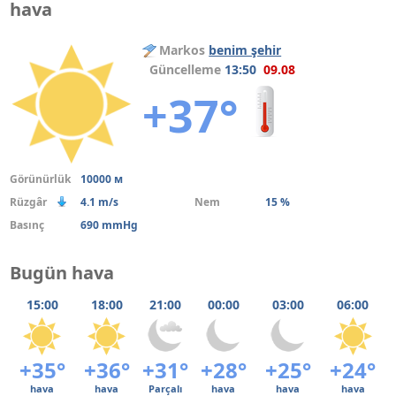
hava
Markos
benim şehir
Güncelleme
13:50
09.08
+37°
Görünürlük
10000 м
Rüzgâr
4.1 m/s
Nem
15 %
Basınç
690 mmHg
Bugün hava
15:00
18:00
21:00
00:00
03:00
06:00
+35°
+36°
+31°
+28°
+25°
+24°
hava
hava
Parçalı
hava
hava
hava