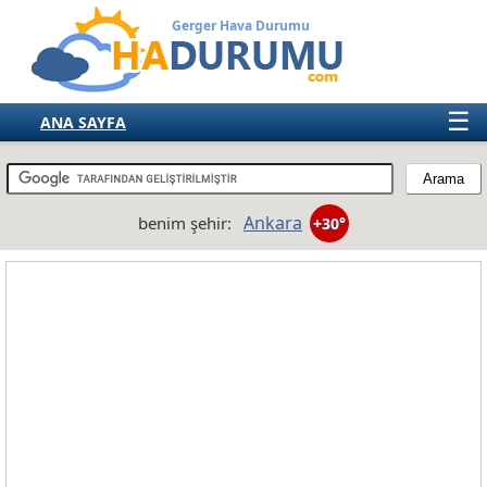
Gerger Hava Durumu
☰
ANA SAYFA
TÜRKİYE
AVRUPA
Ankara
benim şehir:
+30°
AMERIKA
ASYA
AFRIKA
AVUSTRALYA